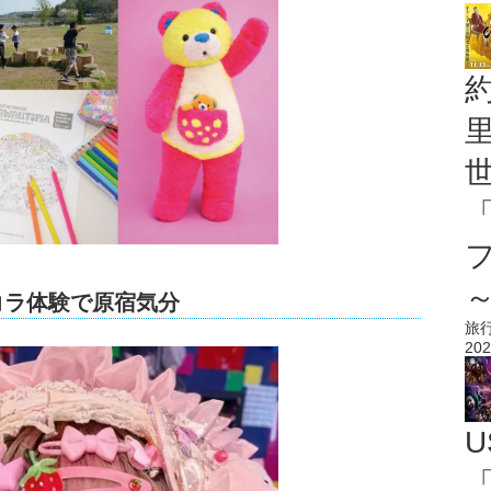
デコラ体験で原宿気分
旅
202
U
「