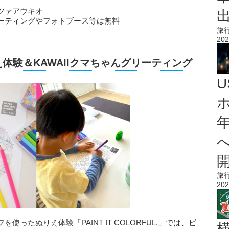
ツァアウキオ
ーティングやフォトブース等は無料
旅
202
体験＆KAWAIIクマちゃんグリーティング
旅
202
ったぬりえ体験「PAINT IT COLORFUL.」では、ビ