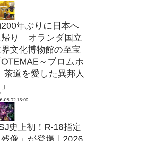
約200年ぶりに日本へ
里帰り オランダ国立
世界文化博物館の至宝
「OTEMAE～ブロムホ
フ 茶道を愛した異邦人
～」
行
6-08-02 15:00
SJ史上初！R-18指定
残像」が登場｜2026