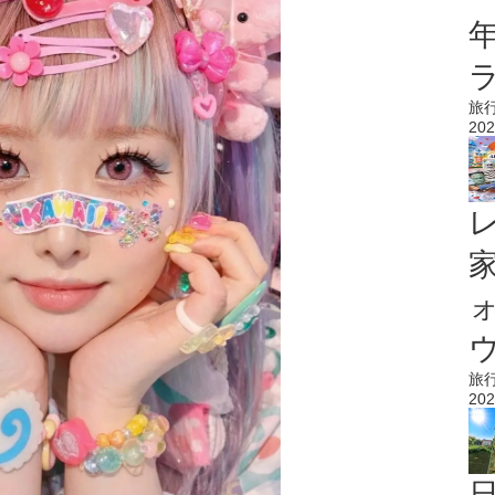
旅
202
ウ
旅
202