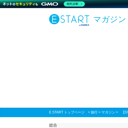
無料診断
マガジン
E START トップページ
>
旅行
>
マガジン
>
【
総合