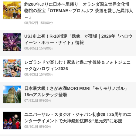
約200年ぶりに日本へ里帰り オランダ国立世界文化博
物館の至宝「OTEMAE～ブロムホフ 茶道を愛した異邦人
～」
08月02日 15時00分
USJ史上初！R-18指定「残像」が登場｜2026年『ハロウ
ィーン・ホラー・ナイト』情報
08月05日 15時00分
レゴランドで楽しむ！家族と過ごす仮装＆フォトジェニ
ックなハロウィン2026
08月03日 15時00分
日本最大級！さがみ湖MORI MORI「モリモリノボル」
18mアスレチック登場
07月31日 9時00分
ユニバーサル・スタジオ・ジャパン初参加！25周年のエ
ンターテイメントで天神祭船渡御を“超元気”に応援
08月01日 9時00分