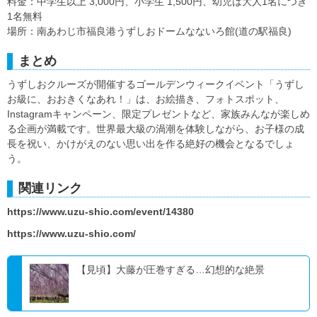
料金：中学生以上 3,000円、小学生 1,500円、幼児は大人1名につき
1名無料
場所：南あわじ市福良港うずしおドームなないろ館(道の駅福良)
まとめ
うずしおクルーズが開催するゴールデンウィークイベント「うずし
お級に、おおきくなあれ！」は、お絵描き、フォトスポット、
Instagramキャンペーン、限定プレゼントなど、家族みんなが楽しめ
る企画が満載です。世界最大級の渦潮を体験しながら、お子様の成
長を祝い、かけがえのない思い出を作る絶好の機会となるでしょ
う。
関連リンク
https://www.uzu-shio.com/event/14380
https://www.uzu-shio.com/
【見頃】大藤が圧巻すぎる…幻想的な絶景