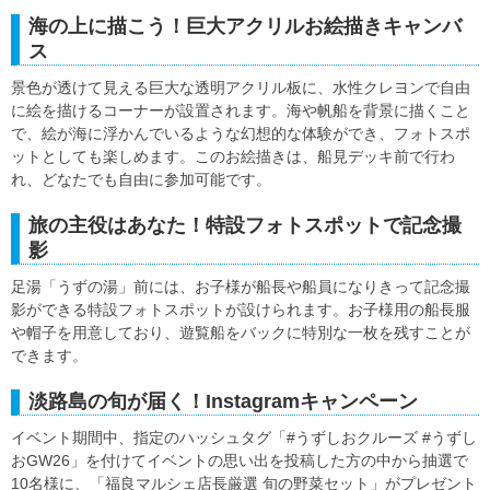
海の上に描こう！巨大アクリルお絵描きキャンバ
ス
景色が透けて見える巨大な透明アクリル板に、水性クレヨンで自由
に絵を描けるコーナーが設置されます。海や帆船を背景に描くこと
で、絵が海に浮かんでいるような幻想的な体験ができ、フォトスポ
ットとしても楽しめます。このお絵描きは、船見デッキ前で行わ
れ、どなたでも自由に参加可能です。
旅の主役はあなた！特設フォトスポットで記念撮
影
足湯「うずの湯」前には、お子様が船長や船員になりきって記念撮
影ができる特設フォトスポットが設けられます。お子様用の船長服
や帽子を用意しており、遊覧船をバックに特別な一枚を残すことが
できます。
淡路島の旬が届く！Instagramキャンペーン
イベント期間中、指定のハッシュタグ「#うずしおクルーズ #うずし
おGW26」を付けてイベントの思い出を投稿した方の中から抽選で
10名様に、「福良マルシェ店長厳選 旬の野菜セット」がプレゼント