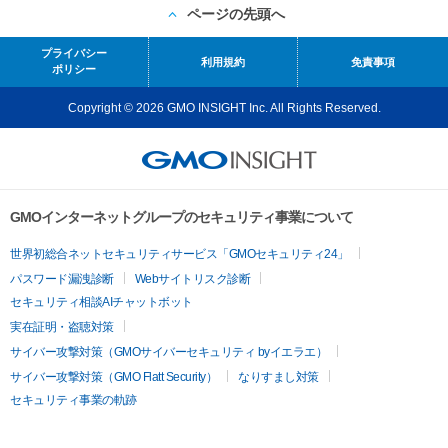
ページの先頭へ
プライバシー
利用規約
免責事項
ポリシー
Copyright © 2026 GMO INSIGHT Inc. All Rights Reserved.
GMOインターネットグループのセキュリティ事業について
世界初総合ネットセキュリティサービス「GMOセキュリティ24」
パスワード漏洩診断
Webサイトリスク診断
セキュリティ相談AIチャットボット
実在証明・盗聴対策
サイバー攻撃対策（GMOサイバーセキュリティ byイエラエ）
サイバー攻撃対策（GMO Flatt Security）
なりすまし対策
セキュリティ事業の軌跡