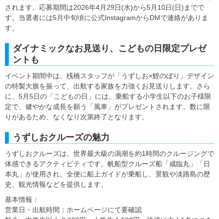
されます。応募期間は2026年4月29日(水)から5月10日(日)までで
す。当選者には5月中旬頃に公式InstagramからDMで連絡がありま
す。
ダイナミックなお見送り、こどもの日限定プレゼ
ントも
イベント期間中は、桟橋スタッフが「うずしお×鯉のぼり」デザイン
の特製大旗を振って、出航する家族を力強くお見送りします。さら
に、5月5日の「こどもの日」には、乗船する小学生以下のお子様限
定で、健やかな成長を願う「風車」がプレゼントされます。数に限
りがあるため、なくなり次第終了となります。
うずしおクルーズの魅力
うずしおクルーズは、世界最大級の渦潮を約1時間のクルージングで
体感できるアクティビティです。帆船型クルーズ船「咸臨丸」「日
本丸」が使用され、全便に船上ガイドが乗船し、景観や淡路島の歴
史、観光情報などを提供します。
基本情報：
営業日・出航時間：ホームページにて要確認