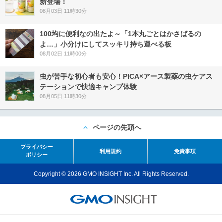
新登場！
08月03日 11時30分
100均に便利なの出たよ～「1本丸ごとはかさばるの
よ…」小分けにしてスッキリ持ち運べる板
08月02日 11時00分
虫が苦手な初心者も安心！PICA×アース製薬の虫ケアス
テーションで快適キャンプ体験
08月05日 11時30分
ページの先頭へ
プライバシー
利用規約
免責事項
ポリシー
Copyright © 2026 GMO INSIGHT Inc. All Rights Reserved.