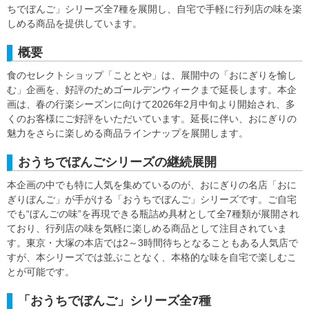
ちでぼんご」シリーズ全7種を展開し、自宅で手軽に行列店の味を楽
しめる商品を提供しています。
概要
食のセレクトショップ「こととや」は、展開中の「おにぎりを愉し
む」企画を、好評のためゴールデンウィークまで延長します。本企
画は、春の行楽シーズンに向けて2026年2月中旬より開始され、多
くのお客様にご好評をいただいています。延長に伴い、おにぎりの
魅力をさらに楽しめる商品ラインナップを展開します。
おうちでぼんごシリーズの継続展開
本企画の中でも特に人気を集めているのが、おにぎりの名店「おに
ぎりぼんご」が手がける「おうちでぼんご」シリーズです。ご自宅
でも“ぼんごの味”を再現できる瓶詰め具材として全7種類が展開され
ており、行列店の味を気軽に楽しめる商品として注目されていま
す。東京・大塚の本店では2～3時間待ちとなることもある人気店で
すが、本シリーズでは並ぶことなく、本格的な味を自宅で楽しむこ
とが可能です。
「おうちでぼんご」シリーズ全7種