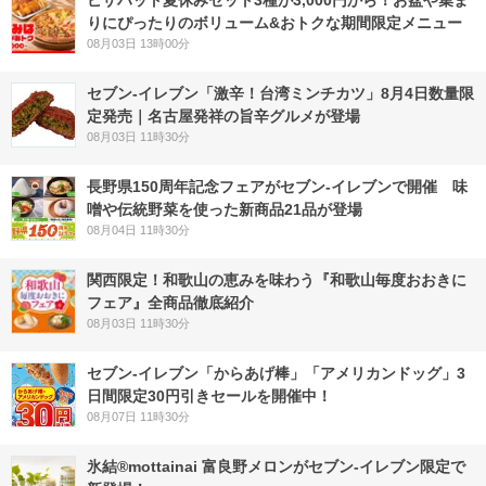
りにぴったりのボリューム&おトクな期間限定メニュー
08月03日 13時00分
セブン-イレブン「激辛！台湾ミンチカツ」8月4日数量限
定発売｜名古屋発祥の旨辛グルメが登場
08月03日 11時30分
長野県150周年記念フェアがセブン-イレブンで開催 味
噌や伝統野菜を使った新商品21品が登場
08月04日 11時30分
関西限定！和歌山の恵みを味わう『和歌山毎度おおきに
フェア』全商品徹底紹介
08月03日 11時30分
セブン‐イレブン「からあげ棒」「アメリカンドッグ」3
日間限定30円引きセールを開催中！
08月07日 11時30分
氷結®mottainai 富良野メロンがセブン‐イレブン限定で