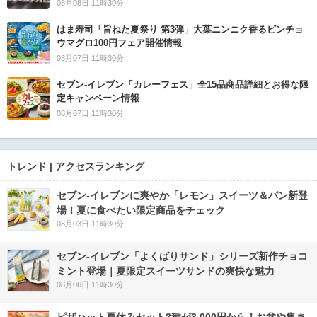
08月08日 11時30分
はま寿司「旨ねた夏祭り 第3弾」大葉ニンニク香るビンチョ
ウマグロ100円フェア開催情報
08月07日 11時30分
セブン‐イレブン「カレーフェス」全15品商品詳細とお得な限
定キャンペーン情報
08月07日 11時30分
トレンド | アクセスランキング
セブン‐イレブンに爽やか「レモン」スイーツ＆パン新登
場！夏に食べたい限定商品をチェック
08月03日 11時30分
セブン‐イレブン「よくばりサンド」シリーズ新作チョコ
ミント登場｜夏限定スイーツサンドの爽快な魅力
08月06日 11時30分
ピザハット夏休みセット3種が3,000円から！お盆や集ま