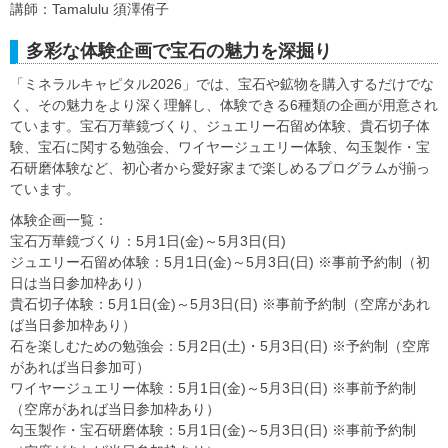
講師：Tamalulu 須澤侑子
多彩な体験企画で宝石の魅力を深掘り
「ミネラルキャピタル2026」では、宝石や鉱物を購入するだけでな
く、その魅力をより深く理解し、体験できる6種類の企画が用意され
ています。宝石万華鏡づくり、ジュエリー石留め体験、貴石切子体
験、宝石に関する勉強会、ワイヤージュエリー体験、勾玉製作・宝
石研磨体験など、初心者から愛好家まで楽しめるプログラムが揃っ
ています。
体験企画一覧：
宝石万華鏡づくり：5月1日(金)～5月3日(日)
ジュエリー石留め体験：5月1日(金)～5月3日(日) ※事前予約制（初
日は当日参加枠あり）
貴石切子体験：5月1日(金)～5月3日(日) ※事前予約制（空席があれ
ば当日参加枠あり）
石を楽しむための勉強会：5月2日(土)・5月3日(日) ※予約制（空席
があれば当日参加可）
ワイヤージュエリー体験：5月1日(金)～5月3日(日) ※事前予約制
（空席があれば当日参加枠あり）
勾玉製作・宝石研磨体験：5月1日(金)～5月3日(日) ※事前予約制