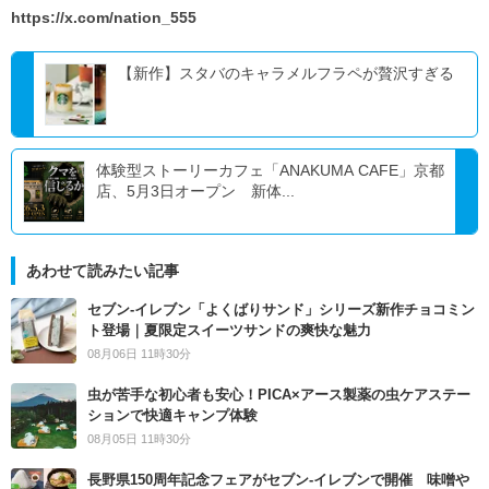
https://x.com/nation_555
【新作】スタバのキャラメルフラペが贅沢すぎる
体験型ストーリーカフェ「ANAKUMA CAFE」京都
店、5月3日オープン 新体...
あわせて読みたい記事
セブン‐イレブン「よくばりサンド」シリーズ新作チョコミン
ト登場｜夏限定スイーツサンドの爽快な魅力
08月06日 11時30分
虫が苦手な初心者も安心！PICA×アース製薬の虫ケアステー
ションで快適キャンプ体験
08月05日 11時30分
長野県150周年記念フェアがセブン-イレブンで開催 味噌や