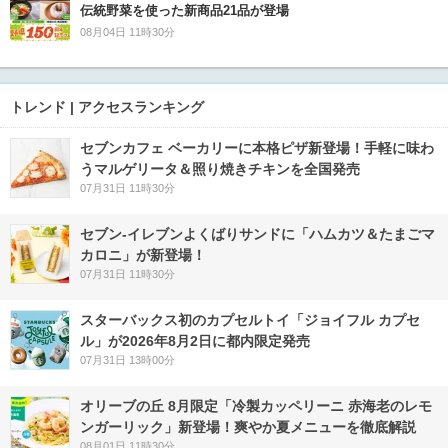
伝統野菜を使った新商品21品が登場
08月04日 11時30分
トレンド | アクセスランキング
セブンカフェ ベーカリーに本格ピザ新登場！手軽に味わ
うマルゲリータ＆照り焼きチキンを全国発売
07月31日 11時30分
セブン‐イレブンよくばりサンドに「ハムカツ＆たまごマ
カロニ」が新登場！
07月31日 11時30分
スターバックス初のカプセルトイ「ジョイフル カプセ
ル」が2026年8月2日に都内限定発売
07月31日 13時00分
オリーブの丘 8月限定「冷製カッペリーニ 赤海老のレモ
ンガーリック」新登場！爽やか夏メニューを徹底解説
08月01日 11時30分