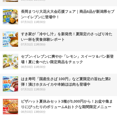
長岡まつり大花火大会応援フェア｜商品6品が新潟県セブ
ン−イレブンに登場中！
07月31日 11時30分
すき家が「冷やし汁」を新発売！夏限定のさっぱり冷た
い一杯を実食体験レポート
07月31日 11時30分
セブン‐イレブンに爽やか「レモン」スイーツ＆パン新登
場！夏に食べたい限定商品をチェック
08月03日 11時30分
はま寿司「国産生さば 100円」など夏限定の旨ねた第2
弾！漬けホタルイカや本鮪ほほ肉も登場中
07月31日 11時30分
ピザハット夏休みセット3種が3,000円から！お盆や集ま
りにぴったりのボリューム&おトクな期間限定メニュー
08月03日 13時00分