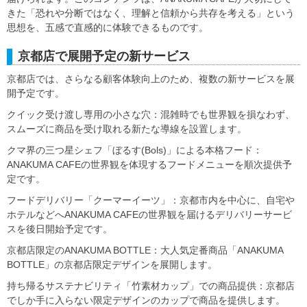
きた「恐れや分断ではなく、理解と信頼から共存を考える」という
思想を、五感で直感的に体験できるものです。
京都店で展開予定の新サービス
京都店では、さらなる顧客体験向上のため、複数の新サービスを展
開予定です。
クイック受け渡し専用の小さな穴：混雑時でも世界観を損なわず、
スムーズに商品を受け取れる新たな導線を設置します。
クマ界の三つ星シェフ「ぼるす(Bols)」による本格フード：
ANAKUMA CAFEの世界観を体現するフードメニューを順次提供予
定です。
フードデリバリー「クーマーイーツ」：京都市内を中心に、自宅や
ホテルなどへANAKUMA CAFEの世界観を届けるデリバリーサービ
スを後日開始予定です。
京都店限定のANAKUMA BOTTLE：大人気定番商品「ANAKUMA
BOTTLE」の京都店限定デザインを展開します。
持ち帰るサステナビリティ「竹素材カップ」での商品提供：京都店
でしか手に入らない限定デザインのカップで商品を提供します。