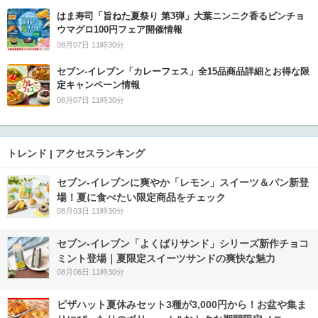
はま寿司「旨ねた夏祭り 第3弾」大葉ニンニク香るビンチョ
ウマグロ100円フェア開催情報
08月07日 11時30分
セブン‐イレブン「カレーフェス」全15品商品詳細とお得な限
定キャンペーン情報
08月07日 11時30分
トレンド | アクセスランキング
セブン‐イレブンに爽やか「レモン」スイーツ＆パン新登
場！夏に食べたい限定商品をチェック
08月03日 11時30分
セブン‐イレブン「よくばりサンド」シリーズ新作チョコ
ミント登場｜夏限定スイーツサンドの爽快な魅力
08月06日 11時30分
ピザハット夏休みセット3種が3,000円から！お盆や集ま