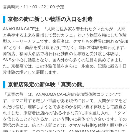
営業時間：11：00～22：00 予定
京都の街に新しい物語の入口を創造
ANAKUMA CAFEは、「人間に住み家を奪われたクマたちが、人間
と共存する未来を目指して営むカフェ」という物語を軸にした体験
型ストーリーカフェです。来店者は、クマたちの世界に触れる“参加
者”となり、商品を受け取るだけでなく、非日常体験を味わえます。
原宿店、福岡大名店で培われた独自の世界観と受け渡し体験は、
SNSを中心に話題となり、国内外から多くの注目を集めてきまし
た。京都店では、この体験価値をさらに一歩進め、記憶に残る非日
常体験の場として展開します。
京都店限定の新体験「真実の熊」
「真実の熊」は、ANAKUMA CAFE初の参加型体験コンテンツで
す。クマに対する厳しい世論がある現代において、人間がクマをど
れだけ信じ、理解しようとできるのかを問い直す体験として設置さ
れました。来店者は店内の“ある小さな穴”に手を差し入れ、「クマ
を信じることができるか」という問いに身体で向き合います。その
選択の先には、信じた人間にだけ、クマから特別な体験と贈り物が
届けられます。このコンテンツは、ANAKUMA CAFEが大切にして