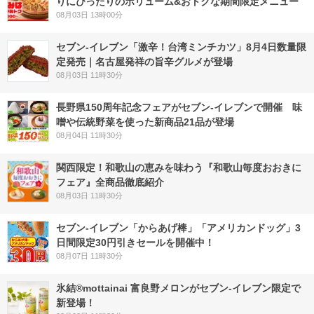
りにぴったりのボリューム&おトクな期間限定メニュー
08月03日 13時00分
セブン-イレブン「激辛！台湾ミンチカツ」8月4日数量限
定発売｜名古屋発祥の旨辛グルメが登場
08月03日 11時30分
長野県150周年記念フェアがセブン-イレブンで開催 味
噌や伝統野菜を使った新商品21品が登場
08月04日 11時30分
関西限定！和歌山の恵みを味わう『和歌山毎度おおきに
フェア』全商品徹底紹介
08月03日 11時30分
セブン‐イレブン「からあげ棒」「アメリカンドッグ」3
日間限定30円引きセールを開催中！
08月07日 11時30分
氷結®mottainai 富良野メロンがセブン‐イレブン限定で
新登場！