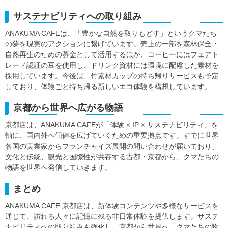
サステナビリティへの取り組み
ANAKUMA CAFEは、「豊かな自然を取りもどす」というクマたち
の夢を現実のアクションに繋げています。売上の一部を森林保全・
自然再生のための募金として活用するほか、コーヒーにはフェアト
レード認証の豆を使用し、ドリンク資材には環境に配慮した素材を
採用しています。今後は、竹素材カップの持ち帰りサービスも予定
しており、体験ごと持ち帰る新しいエコ体験を構想しています。
京都から世界へ広がる物語
京都店は、ANAKUMA CAFEが「体験 × IP × サステナビリティ」を
軸に、国内外へ価値を広げていくための重要拠点です。すでに世界
各国の実業家からフランチャイズ展開の問い合わせが届いており、
文化と伝統、観光と国際性が共存する古都・京都から、クマたちの
物語を世界へ発信していきます。
まとめ
ANAKUMA CAFE 京都店は、新体験コンテンツや多様なサービスを
通じて、訪れる人々に記憶に残る非日常体験を提供します。サステ
ナビリティへの取り組みも強化し、京都から世界へ、クマたちの物