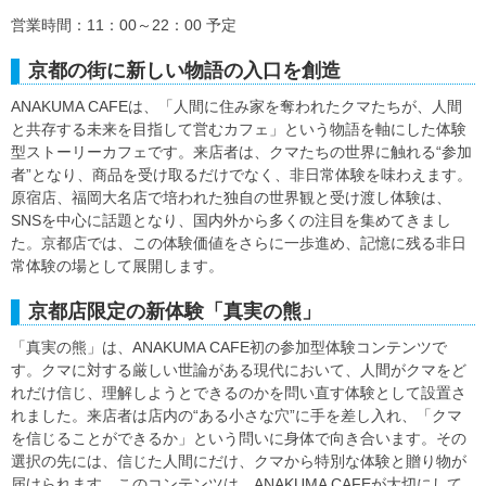
営業時間：11：00～22：00 予定
京都の街に新しい物語の入口を創造
ANAKUMA CAFEは、「人間に住み家を奪われたクマたちが、人間
と共存する未来を目指して営むカフェ」という物語を軸にした体験
型ストーリーカフェです。来店者は、クマたちの世界に触れる“参加
者”となり、商品を受け取るだけでなく、非日常体験を味わえます。
原宿店、福岡大名店で培われた独自の世界観と受け渡し体験は、
SNSを中心に話題となり、国内外から多くの注目を集めてきまし
た。京都店では、この体験価値をさらに一歩進め、記憶に残る非日
常体験の場として展開します。
京都店限定の新体験「真実の熊」
「真実の熊」は、ANAKUMA CAFE初の参加型体験コンテンツで
す。クマに対する厳しい世論がある現代において、人間がクマをど
れだけ信じ、理解しようとできるのかを問い直す体験として設置さ
れました。来店者は店内の“ある小さな穴”に手を差し入れ、「クマ
を信じることができるか」という問いに身体で向き合います。その
選択の先には、信じた人間にだけ、クマから特別な体験と贈り物が
届けられます。このコンテンツは、ANAKUMA CAFEが大切にして