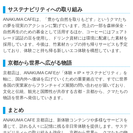
サステナビリティへの取り組み
ANAKUMA CAFEは、「豊かな自然を取りもどす」というクマたち
の夢を現実のアクションに繋げています。売上の一部を森林保全・
自然再生のための募金として活用するほか、コーヒーにはフェアト
レード認証の豆を使用し、ドリンク資材には環境に配慮した素材を
採用しています。今後は、竹素材カップの持ち帰りサービスも予定
しており、体験ごと持ち帰る新しいエコ体験を構想しています。
京都から世界へ広がる物語
京都店は、ANAKUMA CAFEが「体験 × IP × サステナビリティ」を
軸に、国内外へ価値を広げていくための重要拠点です。すでに世界
各国の実業家からフランチャイズ展開の問い合わせが届いており、
文化と伝統、観光と国際性が共存する古都・京都から、クマたちの
物語を世界へ発信していきます。
まとめ
ANAKUMA CAFE 京都店は、新体験コンテンツや多様なサービスを
通じて、訪れる人々に記憶に残る非日常体験を提供します。サステ
ナビリティへの取り組みも強化し、京都から世界へ、クマたちの物