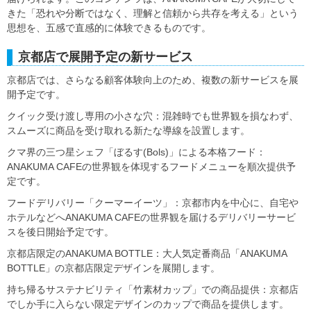
きた「恐れや分断ではなく、理解と信頼から共存を考える」という
思想を、五感で直感的に体験できるものです。
京都店で展開予定の新サービス
京都店では、さらなる顧客体験向上のため、複数の新サービスを展
開予定です。
クイック受け渡し専用の小さな穴：混雑時でも世界観を損なわず、
スムーズに商品を受け取れる新たな導線を設置します。
クマ界の三つ星シェフ「ぼるす(Bols)」による本格フード：
ANAKUMA CAFEの世界観を体現するフードメニューを順次提供予
定です。
フードデリバリー「クーマーイーツ」：京都市内を中心に、自宅や
ホテルなどへANAKUMA CAFEの世界観を届けるデリバリーサービ
スを後日開始予定です。
京都店限定のANAKUMA BOTTLE：大人気定番商品「ANAKUMA
BOTTLE」の京都店限定デザインを展開します。
持ち帰るサステナビリティ「竹素材カップ」での商品提供：京都店
でしか手に入らない限定デザインのカップで商品を提供します。