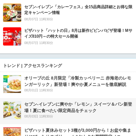
セブン‐イレブン「カレーフェス」全15品商品詳細とお得な限
定キャンペーン情報
08月07日 11時30分
ピザハット「ハットの日」8月は新作ビビンバピザ登場！Mサ
イズ810円～の特大セール開催
08月07日 11時30分
トレンド | アクセスランキング
オリーブの丘 8月限定「冷製カッペリーニ 赤海老のレモ
ンガーリック」新登場！爽やか夏メニューを徹底解説
08月01日 11時30分
セブン‐イレブンに爽やか「レモン」スイーツ＆パン新登
場！夏に食べたい限定商品をチェック
08月03日 11時30分
ピザハット夏休みセット3種が3,000円から！お盆や集ま