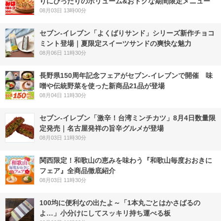
りにぴったりのボリューム&おトクな期間限定メニュー
08月03日 13時00分
セブン‐イレブン「よくばりサンド」シリーズ新作チョコ
ミント登場｜夏限定スイーツサンドの爽快な魅力
08月06日 11時30分
長野県150周年記念フェアがセブン-イレブンで開催 味
噌や伝統野菜を使った新商品21品が登場
08月04日 11時30分
セブン-イレブン「激辛！台湾ミンチカツ」8月4日数量限
定発売｜名古屋発祥の旨辛グルメが登場
08月03日 11時30分
関西限定！和歌山の恵みを味わう『和歌山毎度おおきに
フェア』全商品徹底紹介
08月03日 11時30分
100均に便利なの出たよ～「1本丸ごとはかさばるの
よ…」小分けにしてスッキリ持ち運べる板