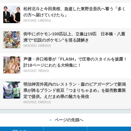
松村北斗と今田美桜、急逝した東野圭吾氏へ誓う「多く
の方へ届けていけたら」
08月04日 14時00分
街中にポケモン100匹以上、立像は19匹 日本橋・八重
洲で“伝説のポケモン”を巡る謎解き
08月05日 15時55分
声優・井口裕香が「FLASH」で圧巻のスタイルを披露！
計18ページにわたる大特集に！
08月05日 7時00分
明治神宮外苑内のレストラン・森のビアガーデンで新潟
県が誇るブランド枝豆「つまりちゃまめ」を販売数量限
定で提供。えだまめ県の魅力を発信
08月05日 15時51分
ページの先頭へ