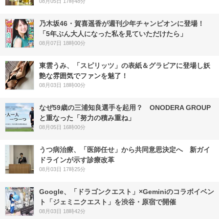
08月05日 17時48分
乃木坂46・賀喜遥香が週刊少年チャンピオンに登場！
「5年ぶん大人になった私を見ていただけたら」
08月07日 18時00分
東雲うみ、「スピリッツ」の表紙＆グラビアに登場し妖
艶な雰囲気でファンを魅了！
08月03日 18時00分
なぜ59歳の三浦知良選手を起用？ ONODERA GROUP
と重なった「努力の積み重ね」
08月05日 16時00分
うつ病治療、「医師任せ」から共同意思決定へ 新ガイ
ドラインが示す診療改革
08月03日 17時25分
Google、「ドラゴンクエスト」×Geminiのコラボイベン
ト「ジェミニクエスト」を渋谷・原宿で開催
08月03日 18時42分