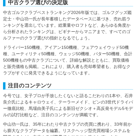
中古クラブ選びの決定版
中古ゴルフクラブベストランキング2026年版では、ゴルフグッズ鑑
定士・中山功一氏が長年蓄積したデータベースに基づき、売れ筋ラ
ンキングを選出しています。総重量やロフトなど、あらゆる角度か
ら分析されたランキングは、ビギナーからマニアまで、すべてのゴ
ルファーのクラブ選びの指針となるでしょう。
ドライバー150機種、アイアン150機種、フェアウェイウッド50機
種、ユーティリティ50機種、ウェッジ50機種、パター50機種、合計
500機種もの中古クラブについて、詳細な解説とともに、買取価格
と販売価格も掲載。これにより、購入者も売却希望者も、お得なク
ラブがすぐに発見できるようになっています。
注目のコンテンツ
今号では、女子プロが手放したくないと語るこだわりの1本や、石井
良介氏によるキャロウェイ、テーラーメイド、ピンの3世代ドライバ
ー徹底比較、馬場由美子氏による新旧ゼクシオ＋高反発モデル5モデ
ルの試打比較など、注目のコンテンツが満載です。
中山功一氏は、35年にわたり中古クラブの売買に携わり、33年前か
ら膨大なクラブデータを編纂。リスクヘッジ型売買相場システムを