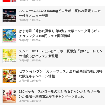
08月07日 11時30分
スシロー×GAZOO Racing初コラボ！夏休み限定ミニカ
ー付きメニュー登場
08月08日 11時30分
はま寿司「旨ねた夏祭り 第3弾」大葉ニンニク香るビン
チョウマグロ100円フェア開催情報
08月07日 11時30分
スシロー×C.C.レモン初コラボ！夏限定「おいしーレモン
の甘酸っぱパフェ」新登場
08月09日 11時30分
セブン‐イレブン「カレーフェス」全15品商品詳細とお得
な限定キャンペーン情報
08月07日 11時30分
110円から！スシロー夏の大とろ＆ジャンボとろサーモ
ンが登場―期間限定寿司キャンペーンまとめ
08月07日 11時30分