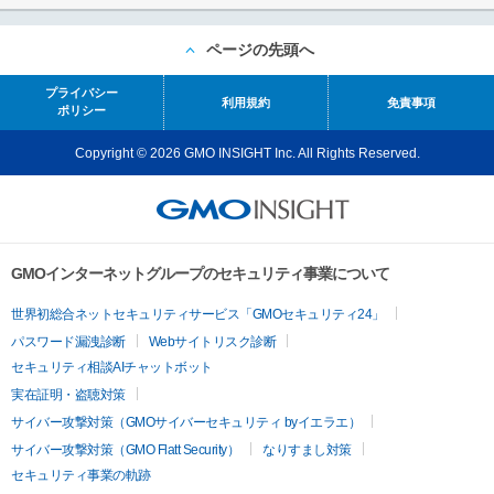
ページの先頭へ
プライバシー
利用規約
免責事項
ポリシー
Copyright © 2026 GMO INSIGHT Inc. All Rights Reserved.
GMOインターネットグループのセキュリティ事業について
世界初総合ネットセキュリティサービス「GMOセキュリティ24」
パスワード漏洩診断
Webサイトリスク診断
セキュリティ相談AIチャットボット
実在証明・盗聴対策
サイバー攻撃対策（GMOサイバーセキュリティ byイエラエ）
サイバー攻撃対策（GMO Flatt Security）
なりすまし対策
セキュリティ事業の軌跡