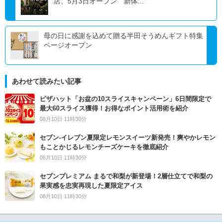
店、5月3日オープン 新体...
母の日に感謝を込めて贈る半田そうめんギフト特集
ページオープン
あわせて読みたい記事
ピザハット「お盆の10スライスキャンペーン」6日間限定で
最大60スライス獲得！お得なポイント活用術を紹介
08月10日 11時30分
セブン‐イレブン夏限定レモンスイーツ新発売！爽やかレモン
もことかじるレモンチーズケーキを徹底紹介
08月10日 11時30分
セブンプレミアム まるで和梨が新登場！2層仕立てで和梨の
果実感を忠実再現した夏限定アイス
08月10日 11時30分