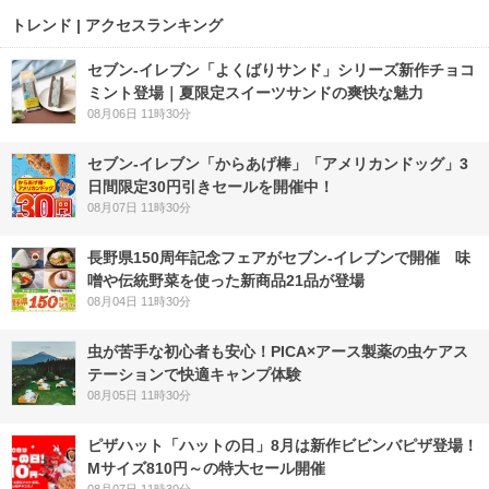
トレンド | アクセスランキング
セブン‐イレブン「よくばりサンド」シリーズ新作チョコ
ミント登場｜夏限定スイーツサンドの爽快な魅力
08月06日 11時30分
セブン‐イレブン「からあげ棒」「アメリカンドッグ」3
日間限定30円引きセールを開催中！
08月07日 11時30分
長野県150周年記念フェアがセブン-イレブンで開催 味
噌や伝統野菜を使った新商品21品が登場
08月04日 11時30分
虫が苦手な初心者も安心！PICA×アース製薬の虫ケアス
テーションで快適キャンプ体験
08月05日 11時30分
ピザハット「ハットの日」8月は新作ビビンバピザ登場！
Mサイズ810円～の特大セール開催