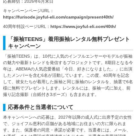
応募締切：2026年6月末日
キャンペーンページURL：
https://furisode.joyful-eli.com/campaign/present40th/
40周年特設ページURL：
https://www.joyful-eli.com/40th/
「振袖TEENS」着用振袖レンタル無料プレゼント
キャンペーン
「振袖TEENS」は、10代に人気のインフルエンサーやモデルが振袖
の魅力や最新トレンドを発信するプロジェクトです。8期目となる今
年は、ABEMAの人気恋愛番組「今日、好きになりました。」に出演
したメンバーを含む6名が活動しています。この度、40周年を記念
して、彼女たちが着用した振袖と同じ振袖のレンタルを、抽選で6名
様に無料でプレゼントします。レンタルには、振袖一式に加え、前
撮り記念撮影（台紙付き3ポーズ）も含まれます。
応募条件と当選者について
本キャンペーンへの応募は、2027年以降の成人式に出席予定の女性
で、ジョイフル恵利の店舗がある地域にお住まいの方に限られま
す。また、保護者の同意・承諾が必要です。当選者には、メール、