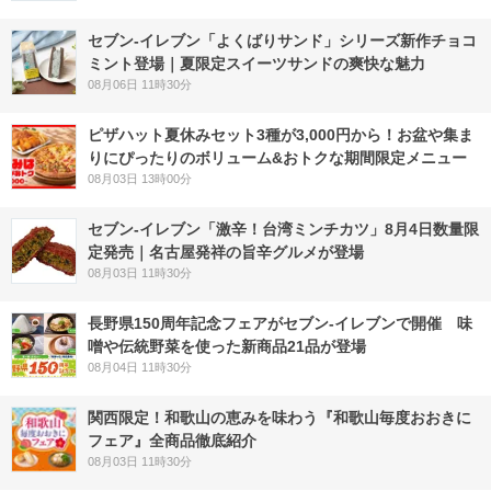
セブン‐イレブン「よくばりサンド」シリーズ新作チョコ
ミント登場｜夏限定スイーツサンドの爽快な魅力
08月06日 11時30分
ピザハット夏休みセット3種が3,000円から！お盆や集ま
りにぴったりのボリューム&おトクな期間限定メニュー
08月03日 13時00分
セブン-イレブン「激辛！台湾ミンチカツ」8月4日数量限
定発売｜名古屋発祥の旨辛グルメが登場
08月03日 11時30分
長野県150周年記念フェアがセブン-イレブンで開催 味
噌や伝統野菜を使った新商品21品が登場
08月04日 11時30分
関西限定！和歌山の恵みを味わう『和歌山毎度おおきに
フェア』全商品徹底紹介
08月03日 11時30分