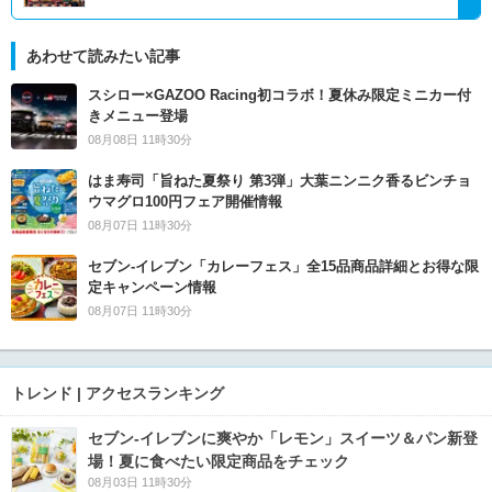
あわせて読みたい記事
スシロー×GAZOO Racing初コラボ！夏休み限定ミニカー付
きメニュー登場
08月08日 11時30分
はま寿司「旨ねた夏祭り 第3弾」大葉ニンニク香るビンチョ
ウマグロ100円フェア開催情報
08月07日 11時30分
セブン‐イレブン「カレーフェス」全15品商品詳細とお得な限
定キャンペーン情報
08月07日 11時30分
トレンド | アクセスランキング
セブン‐イレブンに爽やか「レモン」スイーツ＆パン新登
場！夏に食べたい限定商品をチェック
08月03日 11時30分