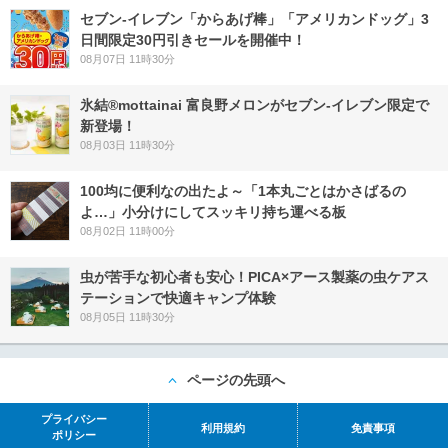
セブン‐イレブン「からあげ棒」「アメリカンドッグ」3
日間限定30円引きセールを開催中！
08月07日 11時30分
氷結®mottainai 富良野メロンがセブン‐イレブン限定で
新登場！
08月03日 11時30分
100均に便利なの出たよ～「1本丸ごとはかさばるの
よ…」小分けにしてスッキリ持ち運べる板
08月02日 11時00分
虫が苦手な初心者も安心！PICA×アース製薬の虫ケアス
テーションで快適キャンプ体験
08月05日 11時30分
ページの先頭へ
プライバシー
利用規約
免責事項
ポリシー