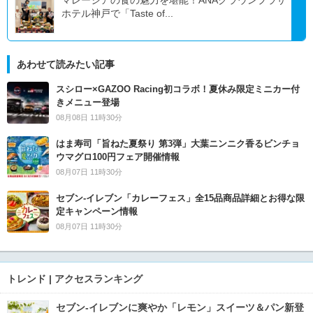
ホテル神戸で「Taste of...
あわせて読みたい記事
スシロー×GAZOO Racing初コラボ！夏休み限定ミニカー付
きメニュー登場
08月08日 11時30分
はま寿司「旨ねた夏祭り 第3弾」大葉ニンニク香るビンチョ
ウマグロ100円フェア開催情報
08月07日 11時30分
セブン‐イレブン「カレーフェス」全15品商品詳細とお得な限
定キャンペーン情報
08月07日 11時30分
トレンド | アクセスランキング
セブン‐イレブンに爽やか「レモン」スイーツ＆パン新登