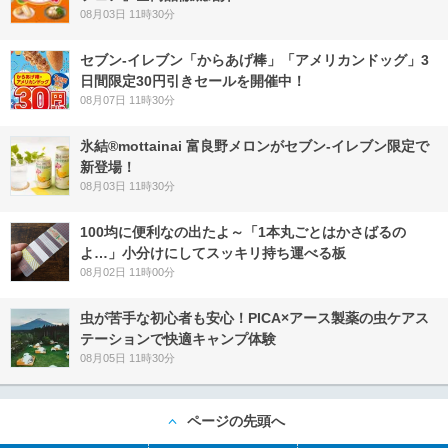
08月03日 11時30分
セブン‐イレブン「からあげ棒」「アメリカンドッグ」3
日間限定30円引きセールを開催中！
08月07日 11時30分
氷結®mottainai 富良野メロンがセブン‐イレブン限定で
新登場！
08月03日 11時30分
100均に便利なの出たよ～「1本丸ごとはかさばるの
よ…」小分けにしてスッキリ持ち運べる板
08月02日 11時00分
虫が苦手な初心者も安心！PICA×アース製薬の虫ケアス
テーションで快適キャンプ体験
08月05日 11時30分
ページの先頭へ