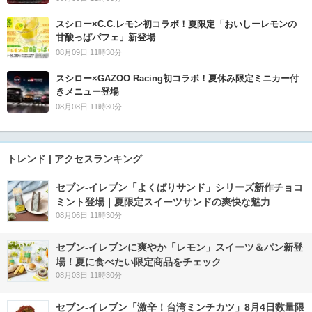
スシロー×C.C.レモン初コラボ！夏限定「おいしーレモンの
甘酸っぱパフェ」新登場
08月09日 11時30分
スシロー×GAZOO Racing初コラボ！夏休み限定ミニカー付
きメニュー登場
08月08日 11時30分
トレンド | アクセスランキング
セブン‐イレブン「よくばりサンド」シリーズ新作チョコ
ミント登場｜夏限定スイーツサンドの爽快な魅力
08月06日 11時30分
セブン‐イレブンに爽やか「レモン」スイーツ＆パン新登
場！夏に食べたい限定商品をチェック
08月03日 11時30分
セブン-イレブン「激辛！台湾ミンチカツ」8月4日数量限