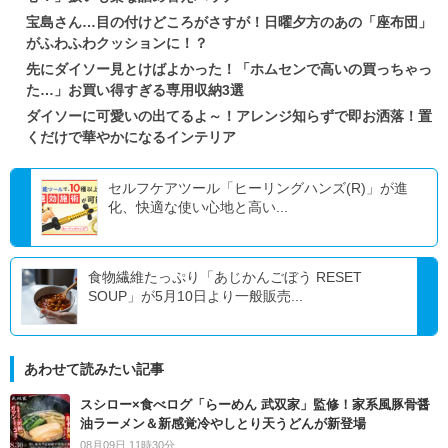
宝島さん…目の付けどころがさすが！日曜夕方のあの「座布団」
がふわふわクッションに！？
先にダイソー見とけばよかった！「ホムセンで高いの買っちゃっ
た…」お買い得すぎる専用収納3選
ダイソーに可愛いの出てるよ～！アレンジ知らずで即お洒落！置
くだけで華やかになるインテリア
セルフケアツール「ヒーリングハンズ(R)」が進
化、快適な使い心地と高い...
食物繊維たっぷり「あじかんごぼう RESET
SOUP」が5月10日より一般販売...
あわせて読みたい記事
スシロー×食べログ「らーめん 武双家」監修！家系風豚骨醤
油ラーメン＆新感覚冷やしとり天うどんが新登場
08月09日 11時30分