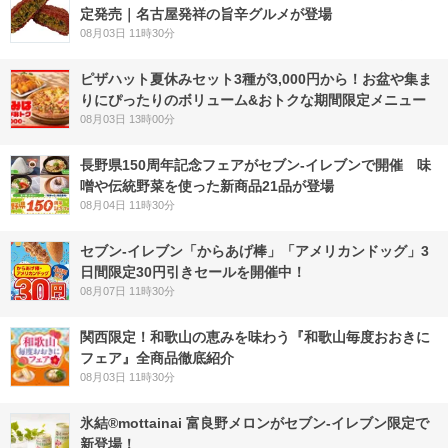
定発売｜名古屋発祥の旨辛グルメが登場
08月03日 11時30分
ピザハット夏休みセット3種が3,000円から！お盆や集ま
りにぴったりのボリューム&おトクな期間限定メニュー
08月03日 13時00分
長野県150周年記念フェアがセブン-イレブンで開催 味
噌や伝統野菜を使った新商品21品が登場
08月04日 11時30分
セブン‐イレブン「からあげ棒」「アメリカンドッグ」3
日間限定30円引きセールを開催中！
08月07日 11時30分
関西限定！和歌山の恵みを味わう『和歌山毎度おおきに
フェア』全商品徹底紹介
08月03日 11時30分
氷結®mottainai 富良野メロンがセブン‐イレブン限定で
新登場！