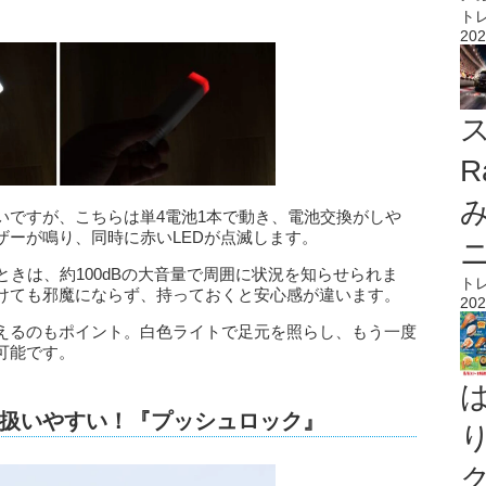
ト
202
ス
R
いですが、こちらは単4電池1本で動き、電池交換がしや
ザーが鳴り、同時に赤いLEDが点滅します。
ときは、約100dBの大音量で周囲に状況を知らせられま
ト
けても邪魔にならず、持っておくと安心感が違います。
202
えるのもポイント。白色ライトで足元を照らし、もう一度
可能です。
扱いやすい！『プッシュロック』