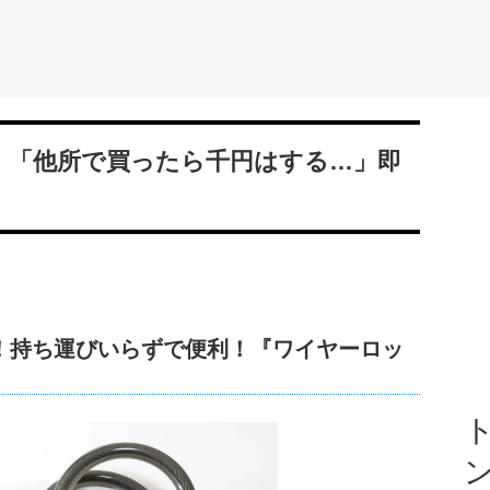
い！「他所で買ったら千円はする…」即
！持ち運びいらずで便利！『ワイヤーロッ
ト