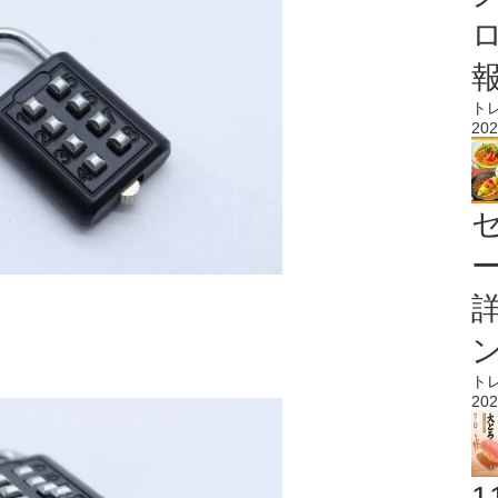
ト
202
ト
202