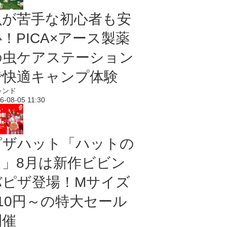
虫が苦手な初心者も安
！PICA×アース製薬
の虫ケアステーション
で快適キャンプ体験
レンド
6-08-05 11:30
ピザハット「ハットの
日」8月は新作ビビン
バピザ登場！Mサイズ
810円～の特大セール
開催