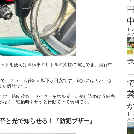
ト
202
ケットを使えば自転車のサドルの支柱に固定でき、走行中
で、フレーム径3cm以下が目安です。鍵穴にはカバーが
くい設計です。
だけ。施錠後も、ワイヤーをホルダーに差し込めば収納完
がなく、駐輪時もサッと行動できて便利です。
ト
202
音と光で知らせる！『防犯ブザー』