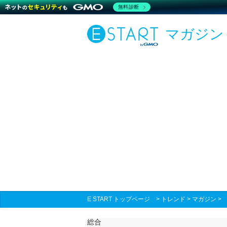
無料診断
マガジン
E START トップページ
>
トレンド
>
マガジン
総合