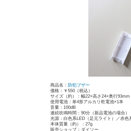
商品名：
防犯ブザー
価格：￥550（税込）
サイズ（約）：幅22×高さ24×奥行93mm
使用電池：単4形アルカリ乾電池×1本
音量：100dB
連続吹鳴時間：90分（新品電池の場合）
光源：白色系LED（足元ライト）／赤色
本体質量（約）：27g
販売ショップ：ダイソー