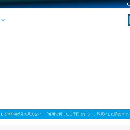
>
もう100均以外で買えない！「他所で買ったら千円はする…」即買いした防犯グッ