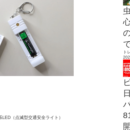
心
ト
202
系LED（点滅型交通安全ライト）