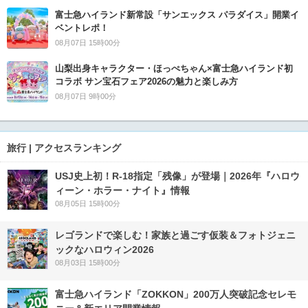
富士急ハイランド新常設「サンエックス パラダイス」開業イ
ベントレポ！
08月07日 15時00分
山梨出身キャラクター・ほっぺちゃん×富士急ハイランド初
コラボ サン宝石フェア2026の魅力と楽しみ方
08月07日 9時00分
旅行 | アクセスランキング
USJ史上初！R-18指定「残像」が登場｜2026年『ハロウ
ィーン・ホラー・ナイト』情報
08月05日 15時00分
レゴランドで楽しむ！家族と過ごす仮装＆フォトジェニ
ックなハロウィン2026
08月03日 15時00分
富士急ハイランド「ZOKKON」200万人突破記念セレモ