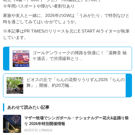
※年間パスポートや障がい者割引あり
家族や友人と一緒に、2026年のGWは「うみがたり」で特別なひと
時を過ごしてみてはいかがでしょうか。
※本記事はPR TIMESのリリースを元にE START AIライターが執筆
しています。
ゴールデンウィークの帰路を快適に！「湯舞音 袖
ケ浦店」で渋滞緩和とリ...
ビオスの丘で「らんの花祭りうりずん2026『らんの
舞』」開催、約20万輪...
あわせて読みたい記事
マザー牧場でシンガポール・ナショナルデー花火&盆踊り祭
り 2026年特別開催情報
08月07日 17時00分