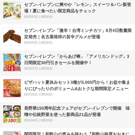
セブン‐イレブンに爽やか「レモン」スイーツ＆パン新登
場！夏に食べたい限定商品をチェック
08月03日 11時30分
セブン-イレブン「激辛！台湾ミンチカツ」8月4日数量限
定発売｜名古屋発祥の旨辛グルメが登場
08月03日 11時30分
セブン‐イレブン「からあげ棒」「アメリカンドッグ」3
日間限定30円引きセールを開催中！
08月07日 11時30分
ピザハット夏休みセット3種が3,000円から！お盆や集ま
りにぴったりのボリューム&おトクな期間限定メニュー
08月03日 13時00分
長野県150周年記念フェアがセブン-イレブンで開催 味
噌や伝統野菜を使った新商品21品が登場
08月04日 11時30分
関西限定！和歌山の恵みを味わう『和歌山毎度おおきに