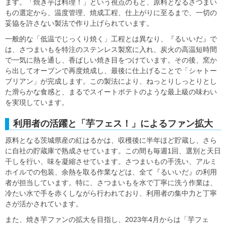
ます。「焼き芋は料理！」という視点のもと、原料となるさつまい
もの選定から、温度管理、焼成工程、仕上がりに至るまで、一切の
妥協を許さない製法で作り上げられています。
一般的な「低温でじっくり焼く」工程とは異なり、『るいいだ』で
は、さつまいもを特注のステンレス製窯に入れ、炭火の高温短時間
で一気に熱を通し、香ばしい焼き目をつけています。その後、窯か
ら出してオーブンで再度焼成し、最後に仕上げることで「シャトー
ブリアン」が完成します。この製法により、ねっとりしっとりとし
た滑らかな食感と、まるでスイートポテトのような最上級の味わい
を実現しています。
利用者の活躍と「芋フェス！」によるファン拡大
原料となる茨城県産の紅はるかは、収穫後に半年ほど貯蔵し、さら
に自社の貯蔵庫で熟成させています。この間も毎週1回、選別と天日
干しを行い、味を凝縮させています。さつまいもの手洗い、アルミ
ホイルでの包装、余熱を取る作業などは、全て『るいいだ』の利用
者が担当しています。特に、さつまいもを水で丁寧に洗う作業は、
冷たい水で手を赤くしながら行われており、利用者の集中力と丁寧
さが活かされています。
また、焼き芋ファンの拡大を目指し、2023年4月からは「芋フェ