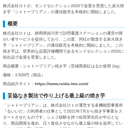
株式会社ロトが、モンドセレクション2026で金賞を受賞した炭火焼
き芋「シャトーブリアン」の通信販売を本格的に開始しました。
概要
株式会社ロトは、静岡県掛川市で訪問看護ステーションの運営や障
がい者サービスを提供しており、この度、同社が製造する炭火焼き
芋「シャトーブリアン」の通信販売を本格的に開始しました。この
焼き芋は、世界的な品質評価機関であるモンドセレクション2026に
初出品で金賞を受賞しました。
商品概要：シャトーブリアン焼き芋（茨城県産紅はるか使用 1kg）
価格：3,500円（税込）
商品紹介サイト：
https://www.ruida-imo.com/
妥協なき製法で作り上げる最上級の焼き芋
「シャトーブリアン」は、株式会社ロトが運営する多機能型事業所
『るいいだ』の利用者の仕事として2021年7月から焼き芋事業をス
タートさせたものです。シェフ経験を持つ佐田芽生氏が中心とな
り、商品開発を進め、日々進化させながら最上級の味を追求してい