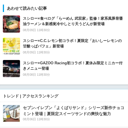
あわせて読みたい記事
スシロー×食べログ「らーめん 武双家」監修！家系風豚骨醤
油ラーメン＆新感覚冷やしとり天うどんが新登場
08月09日 11時30分
スシロー×C.C.レモン初コラボ！夏限定「おいしーレモンの
甘酸っぱパフェ」新登場
08月09日 11時30分
スシロー×GAZOO Racing初コラボ！夏休み限定ミニカー付
きメニュー登場
08月08日 11時30分
トレンド | アクセスランキング
セブン‐イレブン「よくばりサンド」シリーズ新作チョコ
ミント登場｜夏限定スイーツサンドの爽快な魅力
08月06日 11時30分