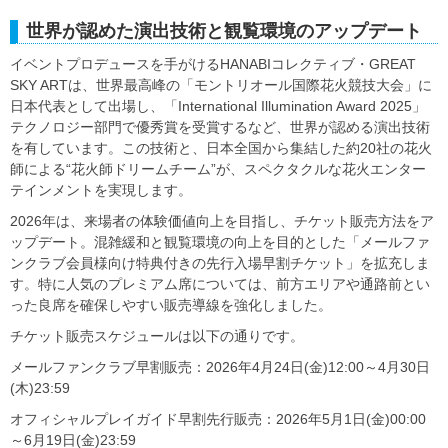
世界が認めた演出技術と観覧環境のアップデート
イベントプロデュースを手がけるHANABIコレクティブ・GREAT
SKY ARTは、世界最高峰の「モントリオール国際花火競技大会」に
日本代表として出場し、「International Illumination Award 2025」
テクノロジー部門で優秀賞を受賞するなど、世界が認める演出技術
を有しています。この技術と、日本全国から集結した約20社の花火
師による“花火師ドリームチーム”が、スペクタクルな花火エンター
テインメントを実現します。
2026年は、来場者の体験価値向上を目指し、チケット販売方法をア
ップデート。混雑緩和と観覧環境の向上を目的とした「メールファ
ンクラブ会員様向け特典付きの先行入場早割チケット」を拡充しま
す。特に人気のプレミアム席については、前方エリアや通路前とい
った良席を確保しやすい販売導線を強化しました。
チケット販売スケジュールは以下の通りです。
メールファンクラブ早割販売：2026年4月24日(金)12:00～4月30日
(木)23:59
オフィシャルプレイガイド早割先行販売：2026年5月1日(金)00:00
～6月19日(金)23:59