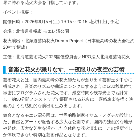
界に誇れる花火大会を目指しています。
イベント概要：
開催日時：2026年9月5日(土) 19:15～20:15 花火打上げ予定
会場：北海道札幌市 モエレ沼公園
花火演出：北海道芸術花火Dream Project（日本最高峰の花火会社約
20社で構成）
主催：北海道芸術花火2026開催委員会／NPO法人北海道芸術花火
音楽と花火が織りなす、一夜限りの夜空の芸術
芸術花火とは、国内最高峰の花火師たちが創り出す芸術玉を中心に
構成され、音楽のリズムや曲調にシンクロするように1/30秒単位で
緻密にプログラムされた花火です。滞空時間や残存光までも計算
し、約50分間ノンストップで展開される花火は、喜怒哀楽を描く映
画のような感動的な演出を生み出します。
舞台となるモエレ沼公園は、世界的彫刻家イサム・ノグチが設計し
た、自然とアートが融合する広大な公園です。園内の独創的な地形
や起伏、広大な芝生を活かした立体的な花火演出は、この場所でし
か体験できない特別な芸術作品となります。