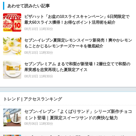
あわせて読みたい記事
ピザハット「お盆の10スライスキャンペーン」6日間限定で
最大60スライス獲得！お得なポイント活用術を紹介
08月10日 11時30分
セブン‐イレブン夏限定レモンスイーツ新発売！爽やかレモン
もことかじるレモンチーズケーキを徹底紹介
08月10日 11時30分
セブンプレミアム まるで和梨が新登場！2層仕立てで和梨の
果実感を忠実再現した夏限定アイス
08月10日 11時30分
トレンド | アクセスランキング
セブン‐イレブン「よくばりサンド」シリーズ新作チョコ
ミント登場｜夏限定スイーツサンドの爽快な魅力
08月06日 11時30分