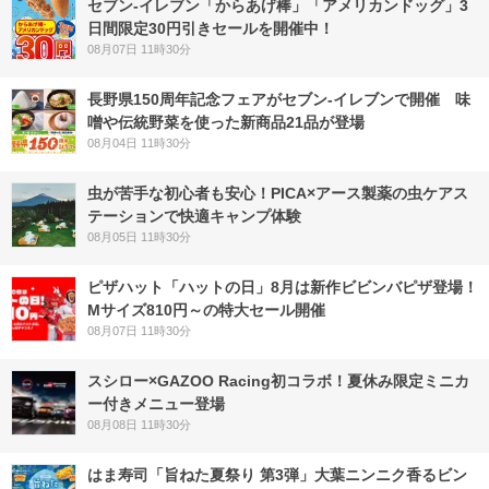
セブン‐イレブン「からあげ棒」「アメリカンドッグ」3
日間限定30円引きセールを開催中！
08月07日 11時30分
長野県150周年記念フェアがセブン-イレブンで開催 味
噌や伝統野菜を使った新商品21品が登場
08月04日 11時30分
虫が苦手な初心者も安心！PICA×アース製薬の虫ケアス
テーションで快適キャンプ体験
08月05日 11時30分
ピザハット「ハットの日」8月は新作ビビンバピザ登場！
Mサイズ810円～の特大セール開催
08月07日 11時30分
スシロー×GAZOO Racing初コラボ！夏休み限定ミニカ
ー付きメニュー登場
08月08日 11時30分
はま寿司「旨ねた夏祭り 第3弾」大葉ニンニク香るビン