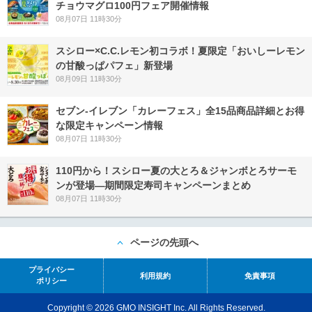
チョウマグロ100円フェア開催情報
08月07日 11時30分
スシロー×C.C.レモン初コラボ！夏限定「おいしーレモン
の甘酸っぱパフェ」新登場
08月09日 11時30分
セブン‐イレブン「カレーフェス」全15品商品詳細とお得
な限定キャンペーン情報
08月07日 11時30分
110円から！スシロー夏の大とろ＆ジャンボとろサーモ
ンが登場―期間限定寿司キャンペーンまとめ
08月07日 11時30分
ページの先頭へ
プライバシー
利用規約
免責事項
ポリシー
Copyright © 2026 GMO INSIGHT Inc. All Rights Reserved.