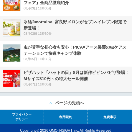
フェア』全商品徹底紹介
08月03日 11時30分
氷結®mottainai 富良野メロンがセブン‐イレブン限定で
新登場！
08月03日 11時30分
虫が苦手な初心者も安心！PICA×アース製薬の虫ケアス
テーションで快適キャンプ体験
08月05日 11時30分
ピザハット「ハットの日」8月は新作ビビンバピザ登場！
Mサイズ810円～の特大セール開催
08月07日 11時30分
ページの先頭へ
プライバシー
利用規約
免責事項
ポリシー
Copyright © 2026 GMO INSIGHT Inc. All Rights Reserved.