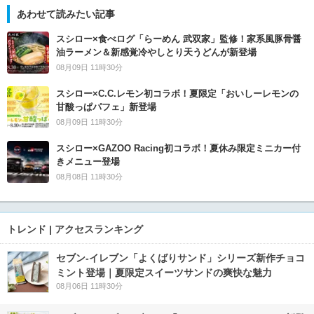
あわせて読みたい記事
スシロー×食べログ「らーめん 武双家」監修！家系風豚骨醤
油ラーメン＆新感覚冷やしとり天うどんが新登場
08月09日 11時30分
スシロー×C.C.レモン初コラボ！夏限定「おいしーレモンの
甘酸っぱパフェ」新登場
08月09日 11時30分
スシロー×GAZOO Racing初コラボ！夏休み限定ミニカー付
きメニュー登場
08月08日 11時30分
トレンド | アクセスランキング
セブン‐イレブン「よくばりサンド」シリーズ新作チョコ
ミント登場｜夏限定スイーツサンドの爽快な魅力
08月06日 11時30分