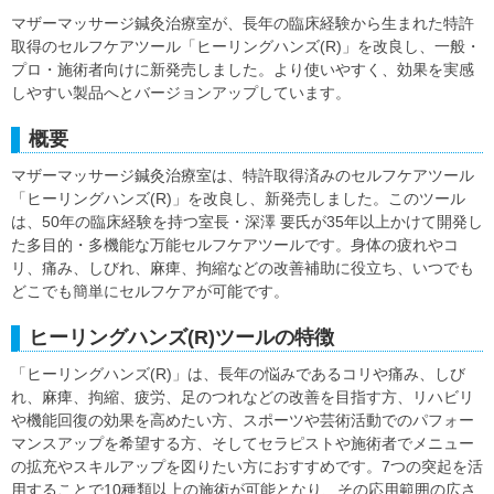
マザーマッサージ鍼灸治療室が、長年の臨床経験から生まれた特許
取得のセルフケアツール「ヒーリングハンズ(R)」を改良し、一般・
プロ・施術者向けに新発売しました。より使いやすく、効果を実感
しやすい製品へとバージョンアップしています。
概要
マザーマッサージ鍼灸治療室は、特許取得済みのセルフケアツール
「ヒーリングハンズ(R)」を改良し、新発売しました。このツール
は、50年の臨床経験を持つ室長・深澤 要氏が35年以上かけて開発し
た多目的・多機能な万能セルフケアツールです。身体の疲れやコ
リ、痛み、しびれ、麻痺、拘縮などの改善補助に役立ち、いつでも
どこでも簡単にセルフケアが可能です。
ヒーリングハンズ(R)ツールの特徴
「ヒーリングハンズ(R)」は、長年の悩みであるコリや痛み、しび
れ、麻痺、拘縮、疲労、足のつれなどの改善を目指す方、リハビリ
や機能回復の効果を高めたい方、スポーツや芸術活動でのパフォー
マンスアップを希望する方、そしてセラピストや施術者でメニュー
の拡充やスキルアップを図りたい方におすすめです。7つの突起を活
用することで10種類以上の施術が可能となり、その応用範囲の広さ