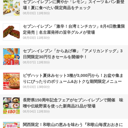
セブン‐イレブンに爽やか「レモン」スイーツ＆パン新登
場！夏に食べたい限定商品をチェック
08月03日 11時30分
セブン-イレブン「激辛！台湾ミンチカツ」8月4日数量限
定発売｜名古屋発祥の旨辛グルメが登場
08月03日 11時30分
セブン‐イレブン「からあげ棒」「アメリカンドッグ」3
日間限定30円引きセールを開催中！
08月07日 11時30分
ピザハット夏休みセット3種が3,000円から！お盆や集ま
りにぴったりのボリューム&おトクな期間限定メニュー
08月03日 13時00分
長野県150周年記念フェアがセブン-イレブンで開催 味
噌や伝統野菜を使った新商品21品が登場
08月04日 11時30分
関西限定！和歌山の恵みを味わう『和歌山毎度おおきに