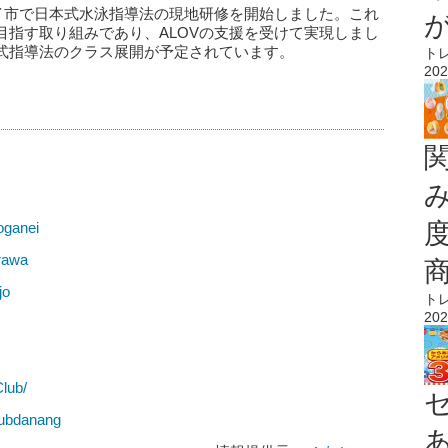
ナム・ハノイ市で日本式水泳指導法の現地研修を開始しました。これ
目指す取り組みであり、ALOVの支援を受けて実現しまし
式指導法のクラス展開が予定されています。
ト
202
oganei
urawa
jo
ト
202
lub/
lubdanang