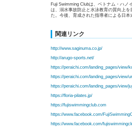
Fuji Swimming Clubは、ベト
は、溺水事故防止と水泳教育の質向上を
た。今後、育成された指導者による日本
関連リンク
http://www.saginuma.co.jp/
http://arugo-sports.net/
https://peraichi.com/landing_pages/view/k
https://peraichi.com/landing_pages/view/
https://peraichi.com/landing_pages/view/ju
https://floria-pilates.jp/
https://fujiswimmingclub.com
https://www.facebook.com/FujiSwimmingC
https://www.facebook.com/fujiswimmingc