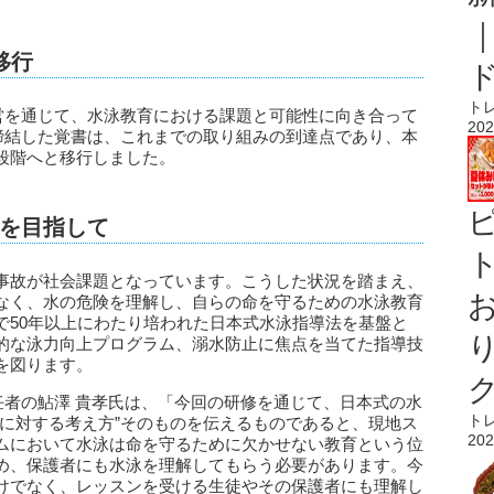
移行
ト
ナムでの運営を通じて、水泳教育における課題と可能性に向き合って
202
と締結した覚書は、これまでの取り組みの到達点であり、本
段階へと移行しました。
を目指して
ト
事故が社会課題となっています。こうした状況を踏まえ、
なく、水の危険を理解し、自らの命を守るための水泳教育
で50年以上にわたり培われた日本式水泳指導法を基盤と
的な泳力向上プログラム、溺水防止に焦点を当てた指導技
を図ります。
ム）現地責任者の鮎澤 貴孝氏は、「今回の研修を通じて、日本式の水
ト
全に対する考え方”そのものを伝えるものであると、現地ス
202
ムにおいて水泳は命を守るために欠かせない教育という位
め、保護者にも水泳を理解してもらう必要があります。今
けでなく、レッスンを受ける生徒やその保護者にも理解し