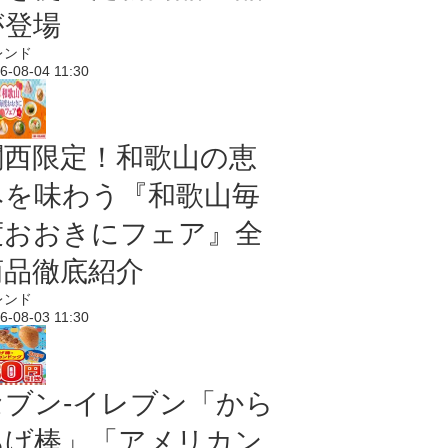
が登場
レンド
6-08-04 11:30
関西限定！和歌山の恵
みを味わう『和歌山毎
度おおきにフェア』全
商品徹底紹介
レンド
6-08-03 11:30
セブン‐イレブン「から
あげ棒」「アメリカン