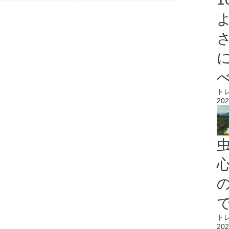
ト
202
心
ト
202