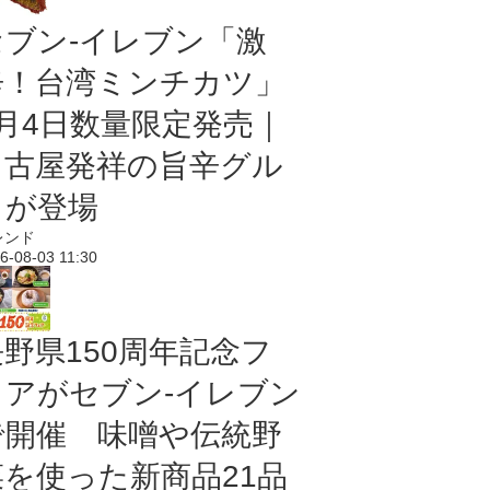
セブン-イレブン「激
辛！台湾ミンチカツ」
8月4日数量限定発売｜
名古屋発祥の旨辛グル
メが登場
レンド
6-08-03 11:30
長野県150周年記念フ
ェアがセブン-イレブン
で開催 味噌や伝統野
菜を使った新商品21品