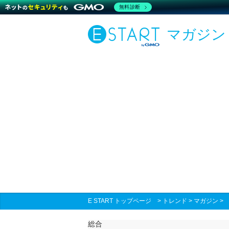
無料診断
マガジン
E START トップページ
>
トレンド
>
マガジン
総合