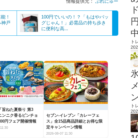
情報提供元：
ぷれにゅー
堪能！
100円でいいの！？「もはやバッ
ル神戸
グじゃん！」必需品の持ち歩き
に便利な高...
ト
202
氷
ト
「旨ねた夏祭り 第3
202
ニンニク香るビンチョ
セブン‐イレブン「カレーフェ
00円フェア開催情報
ス」全15品商品詳細とお得な限
定キャンペーン情報
11:30
2026-08-07 11:30