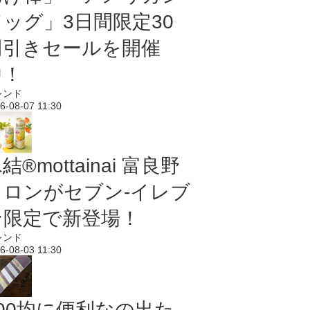
ドッグ」3日間限定30
円引きセールを開催
中！
レンド
6-08-07 11:30
結®mottainai 富良野
メロンがセブン‐イレブ
ン限定で新登場！
レンド
6-08-03 11:30
100均に便利なの出た