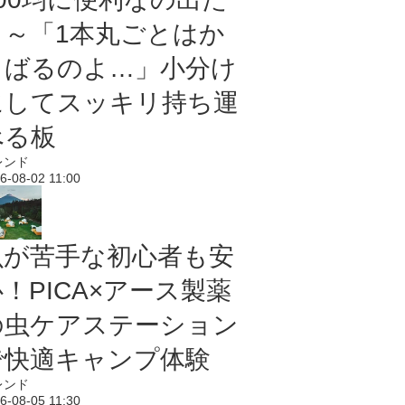
よ～「1本丸ごとはか
さばるのよ…」小分け
にしてスッキリ持ち運
べる板
レンド
6-08-02 11:00
虫が苦手な初心者も安
！PICA×アース製薬
の虫ケアステーション
で快適キャンプ体験
レンド
6-08-05 11:30