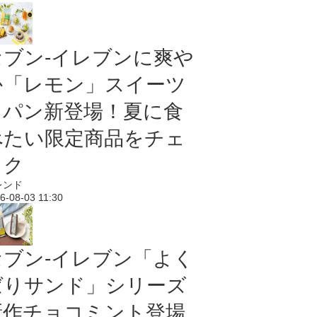
セブン‐イレブンに爽や
か「レモン」スイーツ
＆パン新登場！夏に食
べたい限定商品をチェ
ック
レンド
6-08-03 11:30
セブン‐イレブン「よく
ばりサンド」シリーズ
新作チョコミント登場