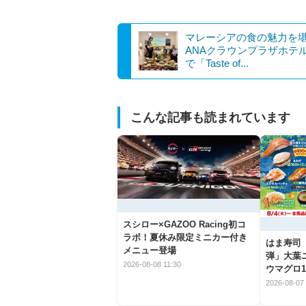
マレーシアの食の魅力を
ANAクラウンプラザホテ
で「Taste of...
こんな記事も読まれています
スシロー×GAZOO Racing初コ
ラボ！夏休み限定ミニカー付き
はま寿司
メニュー登場
弾」大葉
2026-08-08 11:30
ウマグロ1
2026-08-07 