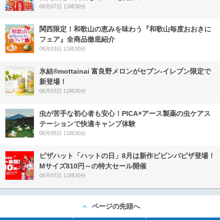
08月07日 11時30分
関西限定！和歌山の恵みを味わう『和歌山毎度おおきに
フェア』全商品徹底紹介
08月03日 11時30分
氷結®mottainai 富良野メロンがセブン‐イレブン限定で
新登場！
08月03日 11時30分
虫が苦手な初心者も安心！PICA×アース製薬の虫ケアス
テーションで快適キャンプ体験
08月05日 11時30分
ピザハット「ハットの日」8月は新作ビビンバピザ登場！
Mサイズ810円～の特大セール開催
08月07日 11時30分
ページの先頭へ