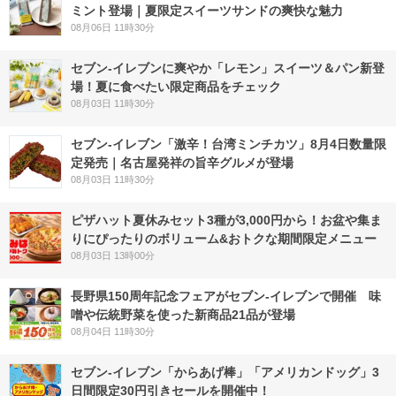
ミント登場｜夏限定スイーツサンドの爽快な魅力
08月06日 11時30分
セブン‐イレブンに爽やか「レモン」スイーツ＆パン新登
場！夏に食べたい限定商品をチェック
08月03日 11時30分
セブン-イレブン「激辛！台湾ミンチカツ」8月4日数量限
定発売｜名古屋発祥の旨辛グルメが登場
08月03日 11時30分
ピザハット夏休みセット3種が3,000円から！お盆や集ま
りにぴったりのボリューム&おトクな期間限定メニュー
08月03日 13時00分
長野県150周年記念フェアがセブン-イレブンで開催 味
噌や伝統野菜を使った新商品21品が登場
08月04日 11時30分
セブン‐イレブン「からあげ棒」「アメリカンドッグ」3
日間限定30円引きセールを開催中！