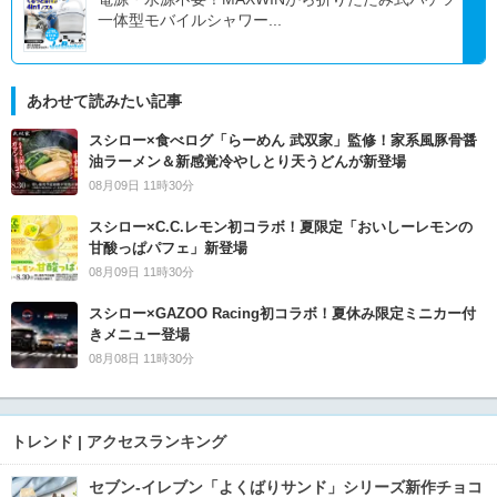
一体型モバイルシャワー...
あわせて読みたい記事
スシロー×食べログ「らーめん 武双家」監修！家系風豚骨醤
油ラーメン＆新感覚冷やしとり天うどんが新登場
08月09日 11時30分
スシロー×C.C.レモン初コラボ！夏限定「おいしーレモンの
甘酸っぱパフェ」新登場
08月09日 11時30分
スシロー×GAZOO Racing初コラボ！夏休み限定ミニカー付
きメニュー登場
08月08日 11時30分
トレンド | アクセスランキング
セブン‐イレブン「よくばりサンド」シリーズ新作チョコ