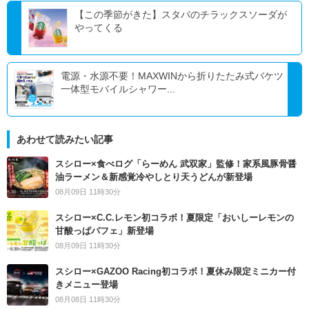
【この季節がきた】スタバのチラックスソーダが
やってくる
電源・水源不要！MAXWINから折りたたみ式バケツ
一体型モバイルシャワー...
あわせて読みたい記事
スシロー×食べログ「らーめん 武双家」監修！家系風豚骨醤
油ラーメン＆新感覚冷やしとり天うどんが新登場
08月09日 11時30分
スシロー×C.C.レモン初コラボ！夏限定「おいしーレモンの
甘酸っぱパフェ」新登場
08月09日 11時30分
スシロー×GAZOO Racing初コラボ！夏休み限定ミニカー付
きメニュー登場
08月08日 11時30分