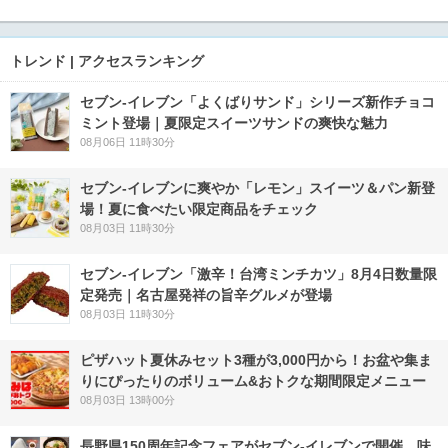
トレンド | アクセスランキング
セブン‐イレブン「よくばりサンド」シリーズ新作チョコ
ミント登場｜夏限定スイーツサンドの爽快な魅力
08月06日 11時30分
セブン‐イレブンに爽やか「レモン」スイーツ＆パン新登
場！夏に食べたい限定商品をチェック
08月03日 11時30分
セブン-イレブン「激辛！台湾ミンチカツ」8月4日数量限
定発売｜名古屋発祥の旨辛グルメが登場
08月03日 11時30分
ピザハット夏休みセット3種が3,000円から！お盆や集ま
りにぴったりのボリューム&おトクな期間限定メニュー
08月03日 13時00分
長野県150周年記念フェアがセブン-イレブンで開催 味