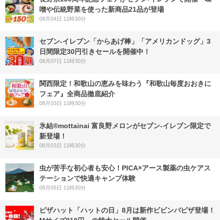
噌や伝統野菜を使った新商品21品が登場
08月04日 11時30分
セブン‐イレブン「からあげ棒」「アメリカンドッグ」3
日間限定30円引きセールを開催中！
08月07日 11時30分
関西限定！和歌山の恵みを味わう『和歌山毎度おおきに
フェア』全商品徹底紹介
08月03日 11時30分
氷結®mottainai 富良野メロンがセブン‐イレブン限定で
新登場！
08月03日 11時30分
虫が苦手な初心者も安心！PICA×アース製薬の虫ケアス
テーションで快適キャンプ体験
08月05日 11時30分
ピザハット「ハットの日」8月は新作ビビンバピザ登場！