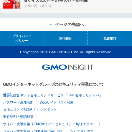
Mサイズ810円～の特大セール開催
08月07日 11時30分
ページの先頭へ
プライバシー
利用規約
免責事項
ポリシー
Copyright © 2026 GMO INSIGHT Inc. All Rights Reserved.
GMOインターネットグループのセキュリティ事業について
世界初総合ネットセキュリティサービス「GMOセキュリティ24」
パスワード漏洩診断
Webサイトリスク診断
セキュリティ相談AIチャットボット
実在証明・盗聴対策
サイバー攻撃対策（GMOサイバーセキュリティ byイエラエ）
サイバー攻撃対策（GMO Flatt Security）
なりすまし対策