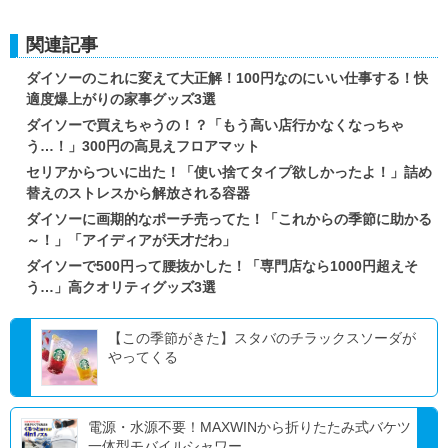
関連記事
ダイソーのこれに変えて大正解！100円なのにいい仕事する！快
適度爆上がりの家事グッズ3選
ダイソーで買えちゃうの！？「もう高い店行かなくなっちゃ
う…！」300円の高見えフロアマット
セリアからついに出た！「使い捨てタイプ欲しかったよ！」詰め
替えのストレスから解放される容器
ダイソーに画期的なポーチ売ってた！「これからの季節に助かる
～！」「アイディアが天才だわ」
ダイソーで500円って腰抜かした！「専門店なら1000円超えそ
う…」高クオリティグッズ3選
【この季節がきた】スタバのチラックスソーダが
やってくる
電源・水源不要！MAXWINから折りたたみ式バケツ
一体型モバイルシャワー...