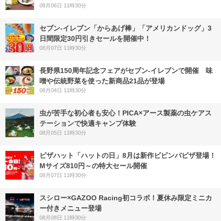
08月06日 11時30分
セブン‐イレブン「からあげ棒」「アメリカンドッグ」3
日間限定30円引きセールを開催中！
08月07日 11時30分
長野県150周年記念フェアがセブン-イレブンで開催 味
噌や伝統野菜を使った新商品21品が登場
08月04日 11時30分
虫が苦手な初心者も安心！PICA×アース製薬の虫ケアス
テーションで快適キャンプ体験
08月05日 11時30分
ピザハット「ハットの日」8月は新作ビビンバピザ登場！
Mサイズ810円～の特大セール開催
08月07日 11時30分
スシロー×GAZOO Racing初コラボ！夏休み限定ミニカ
ー付きメニュー登場
08月08日 11時30分