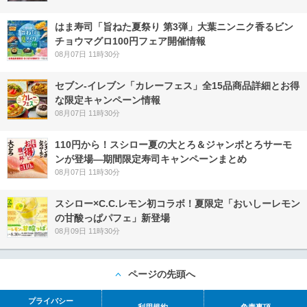
はま寿司「旨ねた夏祭り 第3弾」大葉ニンニク香るビン
チョウマグロ100円フェア開催情報
08月07日 11時30分
セブン‐イレブン「カレーフェス」全15品商品詳細とお得
な限定キャンペーン情報
08月07日 11時30分
110円から！スシロー夏の大とろ＆ジャンボとろサーモ
ンが登場―期間限定寿司キャンペーンまとめ
08月07日 11時30分
スシロー×C.C.レモン初コラボ！夏限定「おいしーレモン
の甘酸っぱパフェ」新登場
08月09日 11時30分
ページの先頭へ
プライバシー
利用規約
免責事項