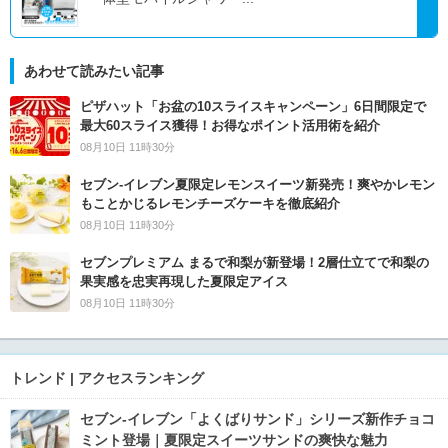
あわせて読みたい記事
ピザハット「お盆の10スライスキャンペーン」6日間限定で
最大60スライス獲得！お得なポイント活用術を紹介
08月10日 11時30分
セブン‐イレブン夏限定レモンスイーツ新発売！爽やかレモン
もことかじるレモンチーズケーキを徹底紹介
08月10日 11時30分
セブンプレミアム まるで和梨が新登場！2層仕立てで和梨の
果実感を忠実再現した夏限定アイス
08月10日 11時30分
トレンド | アクセスランキング
セブン‐イレブン「よくばりサンド」シリーズ新作チョコ
ミント登場｜夏限定スイーツサンドの爽快な魅力