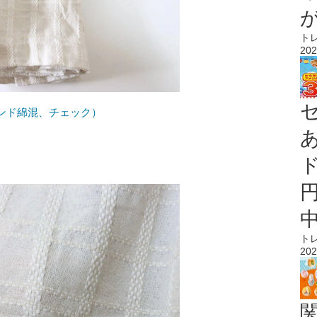
ト
202
ンド綿混、チェック）
ト
202