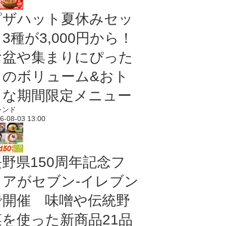
ピザハット夏休みセッ
3種が3,000円から！
お盆や集まりにぴった
りのボリューム&おト
クな期間限定メニュー
レンド
6-08-03 13:00
長野県150周年記念フ
ェアがセブン-イレブン
で開催 味噌や伝統野
菜を使った新商品21品