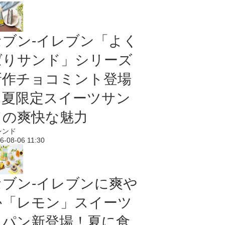
セブン‐イレブン「よく
ばりサンド」シリーズ
新作チョコミント登場
｜夏限定スイーツサン
ドの爽快な魅力
レンド
6-08-06 11:30
セブン‐イレブンに爽や
か「レモン」スイーツ
＆パン新登場！夏に食