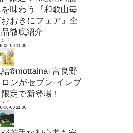
みを味わう『和歌山毎
度おおきにフェア』全
商品徹底紹介
レンド
6-08-03 11:30
結®mottainai 富良野
メロンがセブン‐イレブ
ン限定で新登場！
レンド
6-08-03 11:30
虫が苦手な初心者も安