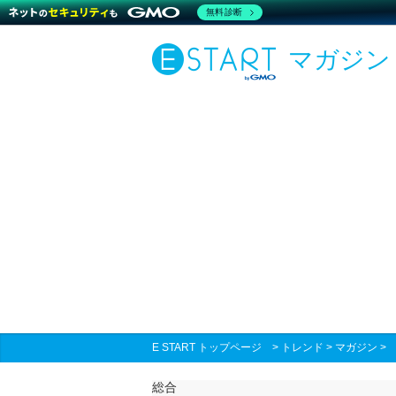
無料診断
マガジン
E START トップページ
>
トレンド
>
マガジン
総合