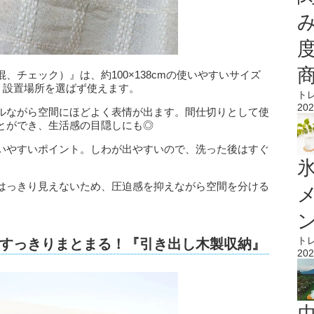
チェック）』は、約100×138cmの使いやすいサイズ
、設置場所を選ばず使えます。
ト
202
ルながら空間にほどよく表情が出ます。間仕切りとして使
とができ、生活感の目隠しにも◎
いやすいポイント。しわが出やすいので、洗った後はすぐ
氷
はっきり見えないため、圧迫感を抑えながら空間を分ける
ト
すっきりまとまる！『引き出し木製収納』
202