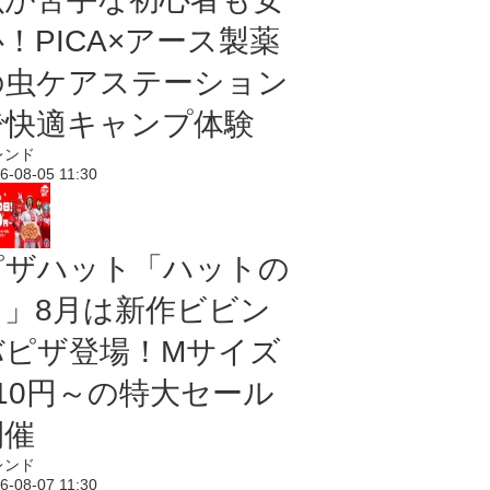
！PICA×アース製薬
の虫ケアステーション
で快適キャンプ体験
レンド
6-08-05 11:30
ピザハット「ハットの
日」8月は新作ビビン
バピザ登場！Mサイズ
810円～の特大セール
開催
レンド
6-08-07 11:30