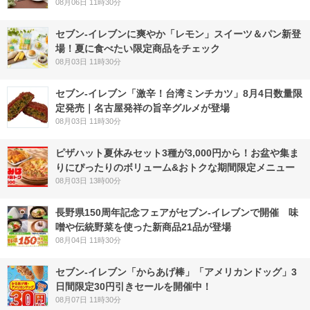
08月06日 11時30分
セブン‐イレブンに爽やか「レモン」スイーツ＆パン新登
場！夏に食べたい限定商品をチェック
08月03日 11時30分
セブン-イレブン「激辛！台湾ミンチカツ」8月4日数量限
定発売｜名古屋発祥の旨辛グルメが登場
08月03日 11時30分
ピザハット夏休みセット3種が3,000円から！お盆や集ま
りにぴったりのボリューム&おトクな期間限定メニュー
08月03日 13時00分
長野県150周年記念フェアがセブン-イレブンで開催 味
噌や伝統野菜を使った新商品21品が登場
08月04日 11時30分
セブン‐イレブン「からあげ棒」「アメリカンドッグ」3
日間限定30円引きセールを開催中！
08月07日 11時30分