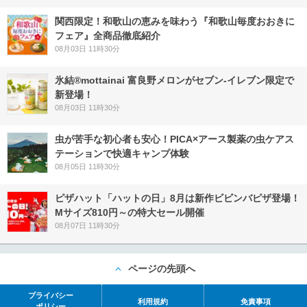
関西限定！和歌山の恵みを味わう『和歌山毎度おおきに
フェア』全商品徹底紹介
08月03日 11時30分
氷結®mottainai 富良野メロンがセブン‐イレブン限定で
新登場！
08月03日 11時30分
虫が苦手な初心者も安心！PICA×アース製薬の虫ケアス
テーションで快適キャンプ体験
08月05日 11時30分
ピザハット「ハットの日」8月は新作ビビンバピザ登場！
Mサイズ810円～の特大セール開催
08月07日 11時30分
ページの先頭へ
プライバシー
利用規約
免責事項
ポリシー