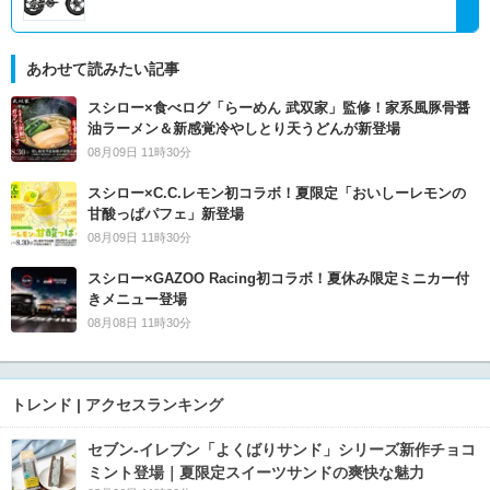
あわせて読みたい記事
スシロー×食べログ「らーめん 武双家」監修！家系風豚骨醤
油ラーメン＆新感覚冷やしとり天うどんが新登場
08月09日 11時30分
スシロー×C.C.レモン初コラボ！夏限定「おいしーレモンの
甘酸っぱパフェ」新登場
08月09日 11時30分
スシロー×GAZOO Racing初コラボ！夏休み限定ミニカー付
きメニュー登場
08月08日 11時30分
トレンド | アクセスランキング
セブン‐イレブン「よくばりサンド」シリーズ新作チョコ
ミント登場｜夏限定スイーツサンドの爽快な魅力