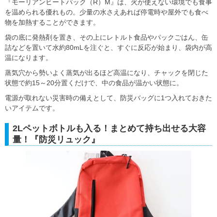
『モーリアンヒートパック（R）M』は、火が使えない環境でも食事
を温められる優れもの。少量の水さえあれば停電時や屋外でも食べ
物を加熱することができます。
袋の底に発熱剤を置き、その上にレトルト食品やパックごはん、缶
詰などを置いて水約80mLを注ぐと、すぐに反応が始まり、袋内が高
温になります。
蒸気穴から勢いよく蒸気が出るほど高温になり、チャックを閉じた
状態で約15～20分置くだけで、中の食品が温かい状態に。
電源が取れない災害時の備えとして、防災バッグに1つ入れておきた
いアイテムです。
2Lペットボトルも入る！まとめて持ち出せる大容
量！『防災リュック』