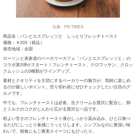
出典：PR TIMES
商品名：パンとエスプレッソと しっとりフレンチトースト
価格：￥203（税込）
発売地域：全国
ローソンと表参道のベーカリーカフェ「パンとエスプレッソと」の
コラボ第3弾がスタート！フレンチトースト、クロワッサン、クロッ
クムッシュの3種類がラインアップ。
素材とクオリティを大切にするベーカリーの魅力が、気軽に楽しめ
るのが嬉しいポイント。売り切れ前にぜひチェックしたい注目のグ
ルメです。
中でも、フレンチトーストは必食。生クリームを贅沢に配合し、卵
とミルクのコクがじんわり広がる贅沢な一品です。
程よい甘さのフレンチトースト液がしっかり染み込み、ひと口食べ
るたびにしっとり食感にうっとりします。シンプルなのに奥深い味
わいで、朝食にもご褒美スイーツにもぴったり。