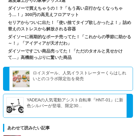
適度爆上がりの家事グッズ3選
ダイソーで買えちゃうの！？「もう高い店行かなくなっちゃ
う…！」300円の高見えフロアマット
セリアからついに出た！「使い捨てタイプ欲しかったよ！」詰め
替えのストレスから解放される容器
ダイソーに画期的なポーチ売ってた！「これからの季節に助かる
～！」「アイディアが天才だわ」
ダイソーですごい商品売ってた！「ただのタオルと見せかけ
て…」高機能っぷりに驚いた商品
ロイスダール、人気イラストレーターくらはしれ
いとのコラボ限定缶を発売
YADEAの人気電動アシスト自転車『HNT-01』に新
色シルバーが登場、限定30...
あわせて読みたい記事