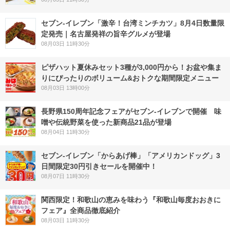
セブン-イレブン「激辛！台湾ミンチカツ」8月4日数量限
定発売｜名古屋発祥の旨辛グルメが登場
08月03日 11時30分
ピザハット夏休みセット3種が3,000円から！お盆や集ま
りにぴったりのボリューム&おトクな期間限定メニュー
08月03日 13時00分
長野県150周年記念フェアがセブン-イレブンで開催 味
噌や伝統野菜を使った新商品21品が登場
08月04日 11時30分
セブン‐イレブン「からあげ棒」「アメリカンドッグ」3
日間限定30円引きセールを開催中！
08月07日 11時30分
関西限定！和歌山の恵みを味わう『和歌山毎度おおきに
フェア』全商品徹底紹介
08月03日 11時30分