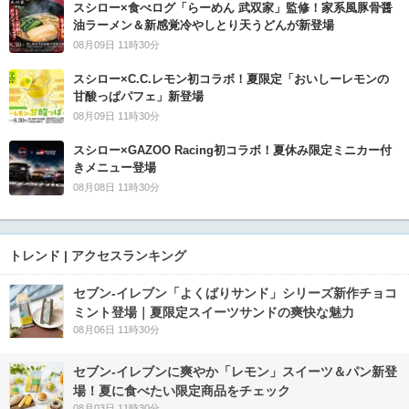
スシロー×食べログ「らーめん 武双家」監修！家系風豚骨醤
油ラーメン＆新感覚冷やしとり天うどんが新登場
08月09日 11時30分
スシロー×C.C.レモン初コラボ！夏限定「おいしーレモンの
甘酸っぱパフェ」新登場
08月09日 11時30分
スシロー×GAZOO Racing初コラボ！夏休み限定ミニカー付
きメニュー登場
08月08日 11時30分
トレンド | アクセスランキング
セブン‐イレブン「よくばりサンド」シリーズ新作チョコ
ミント登場｜夏限定スイーツサンドの爽快な魅力
08月06日 11時30分
セブン‐イレブンに爽やか「レモン」スイーツ＆パン新登
場！夏に食べたい限定商品をチェック
08月03日 11時30分