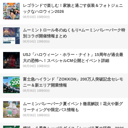
レゴランドで楽しむ！家族と過ごす仮装＆フォトジェニ
ックなハロウィン2026
08月03日 15時00分
ムーミントロール冬のぬくもり×ムーミンバレーパーク特
別コラボ開催情報まとめ
08月04日 15時00分
USJ「ハロウィーン・ホラー・ナイト」15周年が過去最
大の恐怖へ！スペシャルCM公開とイベント詳細
08月04日 15時00分
富士急ハイランド「ZOKKON」200万人突破記念セレモ
ニー＆新エリア開業情報
08月06日 16時00分
ムーミンバレーパーク夏イベント徹底解説！花火や新グ
リーティングや限定パス情報も
08月06日 16時00分