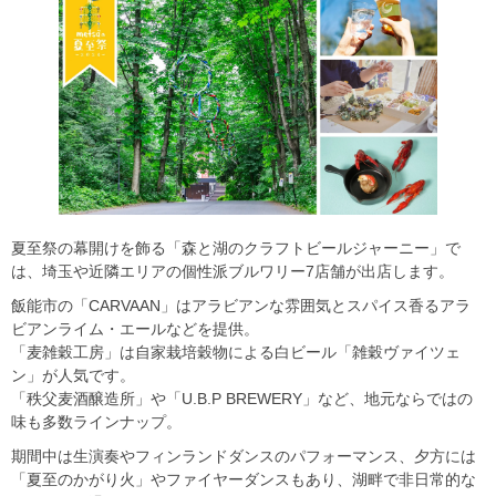
夏至祭の幕開けを飾る「森と湖のクラフトビールジャーニー」で
は、埼玉や近隣エリアの個性派ブルワリー7店舗が出店します。
飯能市の「CARVAAN」はアラビアンな雰囲気とスパイス香るアラ
ビアンライム・エールなどを提供。
「麦雑穀工房」は自家栽培穀物による白ビール「雑穀ヴァイツェ
ン」が人気です。
「秩父麦酒醸造所」や「U.B.P BREWERY」など、地元ならではの
味も多数ラインナップ。
期間中は生演奏やフィンランドダンスのパフォーマンス、夕方には
「夏至のかがり火」やファイヤーダンスもあり、湖畔で非日常的な