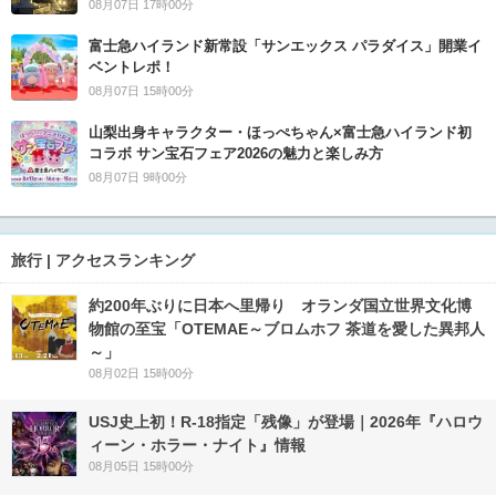
08月07日 17時00分
富士急ハイランド新常設「サンエックス パラダイス」開業イ
ベントレポ！
08月07日 15時00分
山梨出身キャラクター・ほっぺちゃん×富士急ハイランド初
コラボ サン宝石フェア2026の魅力と楽しみ方
08月07日 9時00分
旅行 | アクセスランキング
約200年ぶりに日本へ里帰り オランダ国立世界文化博
物館の至宝「OTEMAE～ブロムホフ 茶道を愛した異邦人
～」
08月02日 15時00分
USJ史上初！R-18指定「残像」が登場｜2026年『ハロウ
ィーン・ホラー・ナイト』情報
08月05日 15時00分