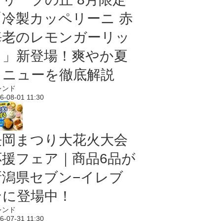
「冷製カッペリーニ 赤
海老のレモンガーリッ
ク」新登場！爽やか夏
メニューを徹底解説
レンド
6-08-01 11:30
長岡まつり大花火大会
応援フェア｜商品6品が
新潟県セブン−イレブ
ンに登場中！
レンド
6-07-31 11:30