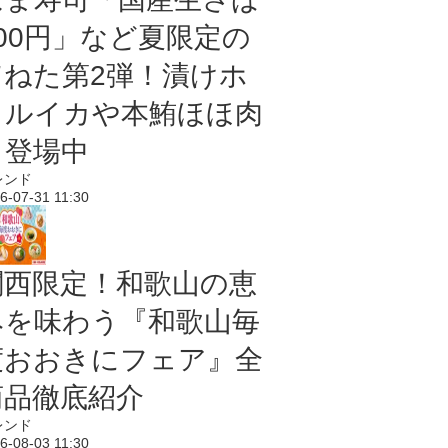
100円」など夏限定の
旨ねた第2弾！漬けホ
タルイカや本鮪ほほ肉
も登場中
レンド
6-07-31 11:30
関西限定！和歌山の恵
みを味わう『和歌山毎
度おおきにフェア』全
商品徹底紹介
レンド
6-08-03 11:30