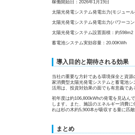
稼働開始日：2026年1月19日
太陽光発電システム発電出力(モジュール)：
太陽光発電システム発電出力(パワーコンディ
太陽光発電システム設置面積：約598m2
蓄電池システム実効容量：20.00KWh
導入目的と期待される効果
当社の重要な方針である環境保全と資源
家消費型太陽光発電システムと蓄電池シ
活用は、投資対効果の面でも有意義であ
初年度は約106,800kWhの発電を見
します。また、施設のエネルギー消費に伴う
れは杉の木約5,900本が吸収する量に匹
まとめ