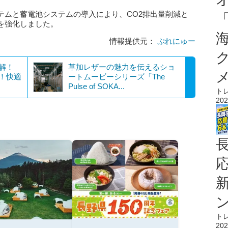
テムと蓄電池システムの導入により、CO2排出量削減と
を強化しました。
情報提供元：
ぷれにゅー
解！
草加レザーの魅力を伝えるショ
る！快適
ートムービーシリーズ「The
Pulse of SOKA...
ト
202
ト
202