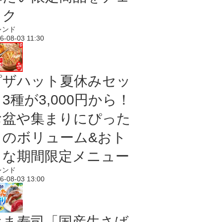
ック
レンド
6-08-03 11:30
ピザハット夏休みセッ
3種が3,000円から！
お盆や集まりにぴった
りのボリューム&おト
クな期間限定メニュー
レンド
6-08-03 13:00
はま寿司「国産生さば