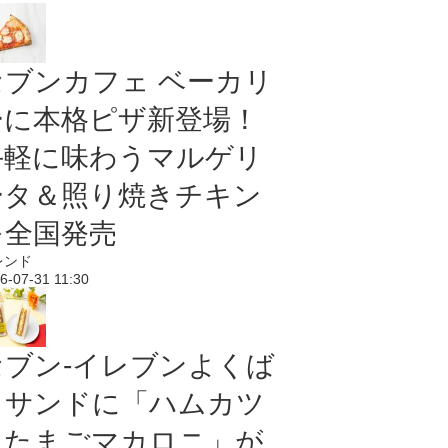
セブンカフェ ベーカリ
ーに本格ピザ新登場！
手軽に味わうマルゲリ
ータ＆照り焼きチキン
を全国発売
レンド
6-07-31 11:30
セブン‐イレブンよくば
りサンドに「ハムカツ
＆たまごマカロニ」が