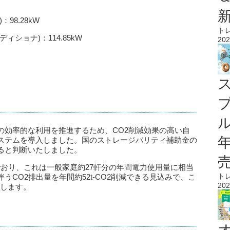
98.28kW
ト
ショナ)：114.85kW
202
ル
の効率的な利用を推進するため、CO2削減効果の高い自
ステムを導入しました。国のストレージパリティ補助金の
ると判断いたしました。
込んでおり、これは一般家庭約27軒分の年間電力使用量に相当
ト
CO2排出量を年間約52t-CO2削減できる見込みで、こ
202
敵します。