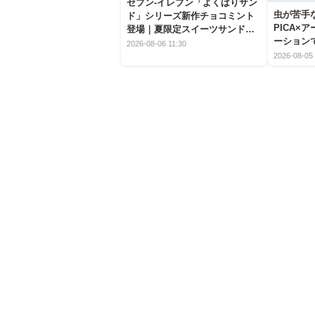
セブン‐イレブン「よくばりサン
虫が苦手
ド」シリーズ新作チョコミント
PICA×
登場｜夏限定スイーツサンドの
ーション
爽快な魅力
2026-08-06 11:30
2026-08-05 