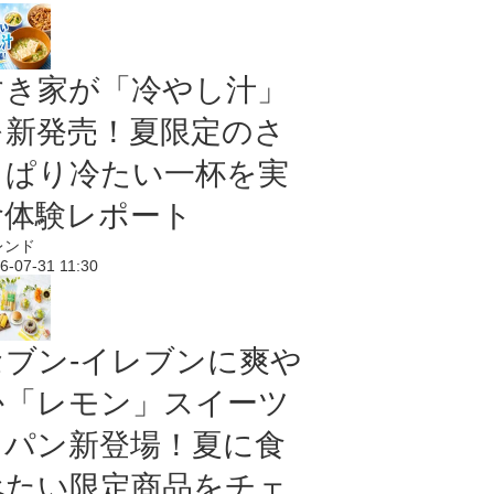
すき家が「冷やし汁」
を新発売！夏限定のさ
っぱり冷たい一杯を実
食体験レポート
レンド
6-07-31 11:30
セブン‐イレブンに爽や
か「レモン」スイーツ
＆パン新登場！夏に食
べたい限定商品をチェ