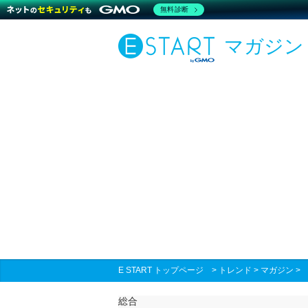
無料診断
マガジン
E START トップページ
>
トレンド
>
マガジン
総合