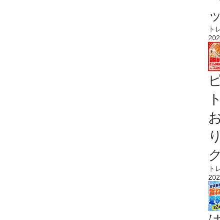
ト
202
ト
ト
202