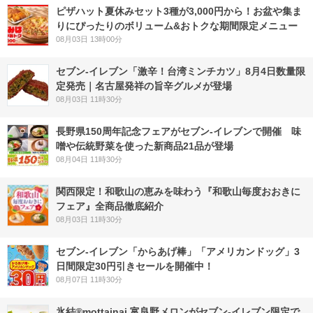
ピザハット夏休みセット3種が3,000円から！お盆や集ま
りにぴったりのボリューム&おトクな期間限定メニュー
08月03日 13時00分
セブン-イレブン「激辛！台湾ミンチカツ」8月4日数量限
定発売｜名古屋発祥の旨辛グルメが登場
08月03日 11時30分
長野県150周年記念フェアがセブン-イレブンで開催 味
噌や伝統野菜を使った新商品21品が登場
08月04日 11時30分
関西限定！和歌山の恵みを味わう『和歌山毎度おおきに
フェア』全商品徹底紹介
08月03日 11時30分
セブン‐イレブン「からあげ棒」「アメリカンドッグ」3
日間限定30円引きセールを開催中！
08月07日 11時30分
氷結®mottainai 富良野メロンがセブン‐イレブン限定で