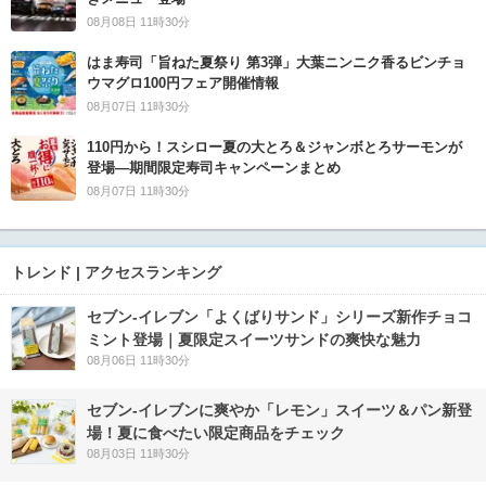
08月08日 11時30分
はま寿司「旨ねた夏祭り 第3弾」大葉ニンニク香るビンチョ
ウマグロ100円フェア開催情報
08月07日 11時30分
110円から！スシロー夏の大とろ＆ジャンボとろサーモンが
登場―期間限定寿司キャンペーンまとめ
08月07日 11時30分
トレンド | アクセスランキング
セブン‐イレブン「よくばりサンド」シリーズ新作チョコ
ミント登場｜夏限定スイーツサンドの爽快な魅力
08月06日 11時30分
セブン‐イレブンに爽やか「レモン」スイーツ＆パン新登
場！夏に食べたい限定商品をチェック
08月03日 11時30分