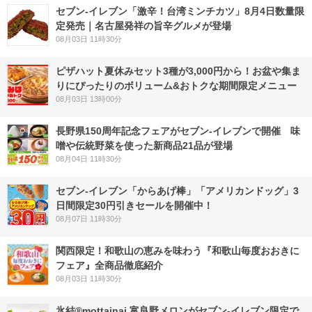
セブン-イレブン「激辛！台湾ミンチカツ」8月4日数量限
定発売｜名古屋発祥の旨辛グルメが登場
08月03日 11時30分
ピザハット夏休みセット3種が3,000円から！お盆や集ま
りにぴったりのボリューム&おトクな期間限定メニュー
08月03日 13時00分
長野県150周年記念フェアがセブン-イレブンで開催 味
噌や伝統野菜を使った新商品21品が登場
08月04日 11時30分
セブン‐イレブン「からあげ棒」「アメリカンドッグ」3
日間限定30円引きセールを開催中！
08月07日 11時30分
関西限定！和歌山の恵みを味わう『和歌山毎度おおきに
フェア』全商品徹底紹介
08月03日 11時30分
氷結®mottainai 富良野メロンがセブン‐イレブン限定で