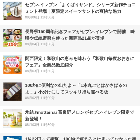
セブン‐イレブン「よくばりサンド」シリーズ新作チョコ
ミント登場｜夏限定スイーツサンドの爽快な魅力
08月06日 11時30分
長野県150周年記念フェアがセブン-イレブンで開催 味
噌や伝統野菜を使った新商品21品が登場
08月04日 11時30分
関西限定！和歌山の恵みを味わう『和歌山毎度おおきに
フェア』全商品徹底紹介
08月03日 11時30分
100均に便利なの出たよ～「1本丸ごとはかさばるの
よ…」小分けにしてスッキリ持ち運べる板
08月02日 11時00分
氷結®mottainai 富良野メロンがセブン‐イレブン限定で
新登場！
08月03日 11時30分
1枚22円って衝撃…100均で買えるとは思ってなかった衛