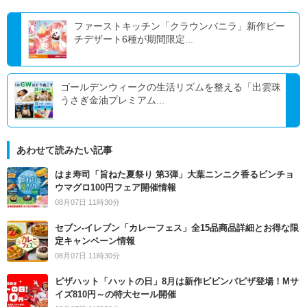
ファーストキッチン「クラウンバニラ」新作ピー
チデザート6種が期間限定...
ゴールデンウィークの生活リズムを整える「出雲珠
うさぎ金油プレミアム...
あわせて読みたい記事
はま寿司「旨ねた夏祭り 第3弾」大葉ニンニク香るビンチョ
ウマグロ100円フェア開催情報
08月07日 11時30分
セブン‐イレブン「カレーフェス」全15品商品詳細とお得な限
定キャンペーン情報
08月07日 11時30分
ピザハット「ハットの日」8月は新作ビビンバピザ登場！Mサ
イズ810円～の特大セール開催