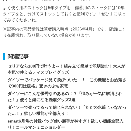
よく使う用のストックは5年タイプを、備蓄用のストックには10年
タイプをと、分けてストックしておくと便利ですよ！ぜひ手に取っ
てみてくださいね。
※記事内の商品情報は筆者購入時点（2026年4月）です。店舗によ
り在庫切れ、取り扱っていない場合があります。
関連記事
セリアなら100円で叶うよ～！組み立て簡単で即馴染む！大人が
本気で使えるディスプレイグッズ
ダイソーでパッケージ見て飛びついた…！「この機能とお洒落さ
で300円は破格」驚きのぷち家電
ダイソーにこんな優秀なのあるの！？「悩みが一気に解消され
た！」使うと楽になる洗濯グッズ3選
ダイソーで売ってるって信じられない！「ただの水筒じゃなかっ
た…！」欲しい機能が全部入り！
smart6月号の付録バッグ使い勝手が神すぎ！欲しい機能全部入
り！コールマンミニショルダー