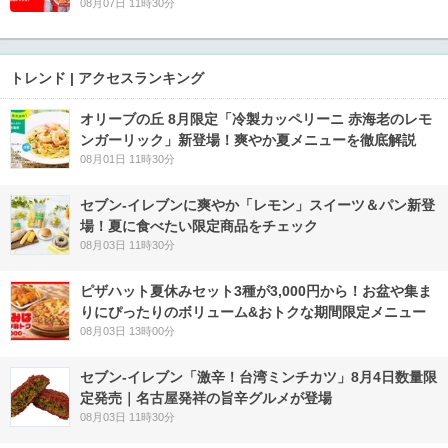
08月07日 11時30分
トレンド | アクセスランキング
オリーブの丘 8月限定「冷製カッペリーニ 赤海老のレモ
ンガーリック」新登場！爽やか夏メニューを徹底解説
08月01日 11時30分
セブン‐イレブンに爽やか「レモン」スイーツ＆パン新登
場！夏に食べたい限定商品をチェック
08月03日 11時30分
ピザハット夏休みセット3種が3,000円から！お盆や集ま
りにぴったりのボリューム&おトクな期間限定メニュー
08月03日 13時00分
セブン-イレブン「激辛！台湾ミンチカツ」8月4日数量限
定発売｜名古屋発祥の旨辛グルメが登場
08月03日 11時30分