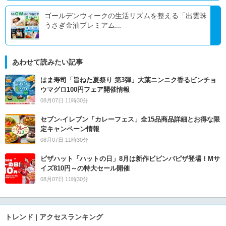
ゴールデンウィークの生活リズムを整える「出雲珠
うさぎ金油プレミアム...
あわせて読みたい記事
はま寿司「旨ねた夏祭り 第3弾」大葉ニンニク香るビンチョ
ウマグロ100円フェア開催情報
08月07日 11時30分
セブン‐イレブン「カレーフェス」全15品商品詳細とお得な限
定キャンペーン情報
08月07日 11時30分
ピザハット「ハットの日」8月は新作ビビンバピザ登場！Mサ
イズ810円～の特大セール開催
08月07日 11時30分
トレンド | アクセスランキング