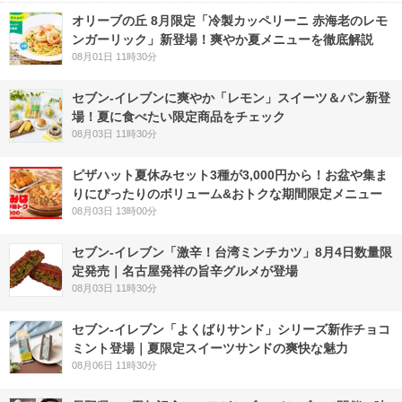
オリーブの丘 8月限定「冷製カッペリーニ 赤海老のレモ
ンガーリック」新登場！爽やか夏メニューを徹底解説
08月01日 11時30分
セブン‐イレブンに爽やか「レモン」スイーツ＆パン新登
場！夏に食べたい限定商品をチェック
08月03日 11時30分
ピザハット夏休みセット3種が3,000円から！お盆や集ま
りにぴったりのボリューム&おトクな期間限定メニュー
08月03日 13時00分
セブン-イレブン「激辛！台湾ミンチカツ」8月4日数量限
定発売｜名古屋発祥の旨辛グルメが登場
08月03日 11時30分
セブン‐イレブン「よくばりサンド」シリーズ新作チョコ
ミント登場｜夏限定スイーツサンドの爽快な魅力
08月06日 11時30分