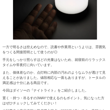
一方で明るさは控えめなので、読書や作業用というよりは、雰囲気
をつくる間接照明として使うのが◎
手元をしっかり照らすほどの光量はないため、就寝前のリラックス
タイムや常夜灯に向いています。
また、個体差なのか、点灯時に内部の汚れのようなムラが透けて見
えることがありました。値段相応な一面もありますが、トータルの
満足感は十分にある商品です。
今回はダイソーの『ナイトライト』をご紹介しました。
置く・持つ・吊るすの3WAYで使えるのもポイント。気になった方
はぜひチェックしてみてください！