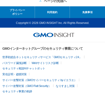
ページの先頭へ
プライバシー
利用規約
免責事項
ポリシー
Copyright © 2026 GMO INSIGHT Inc. All Rights Reserved.
GMOインターネットグループのセキュリティ事業について
世界初総合ネットセキュリティサービス「GMOセキュリティ24」
パスワード漏洩診断
Webサイトリスク診断
セキュリティ相談AIチャットボット
実在証明・盗聴対策
サイバー攻撃対策（GMOサイバーセキュリティ byイエラエ）
サイバー攻撃対策（GMO Flatt Security）
なりすまし対策
セキュリティ事業の軌跡