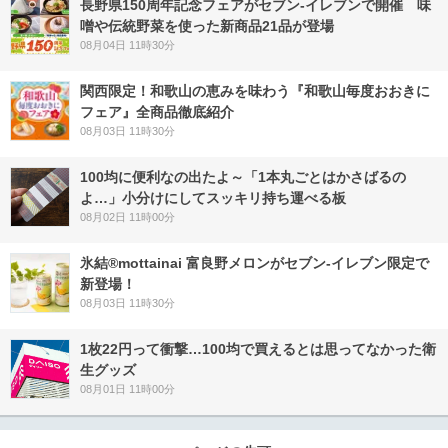
長野県150周年記念フェアがセブン-イレブンで開催 味
噌や伝統野菜を使った新商品21品が登場
08月04日 11時30分
関西限定！和歌山の恵みを味わう『和歌山毎度おおきに
フェア』全商品徹底紹介
08月03日 11時30分
100均に便利なの出たよ～「1本丸ごとはかさばるの
よ…」小分けにしてスッキリ持ち運べる板
08月02日 11時00分
氷結®mottainai 富良野メロンがセブン‐イレブン限定で
新登場！
08月03日 11時30分
1枚22円って衝撃…100均で買えるとは思ってなかった衛
生グッズ
08月01日 11時00分