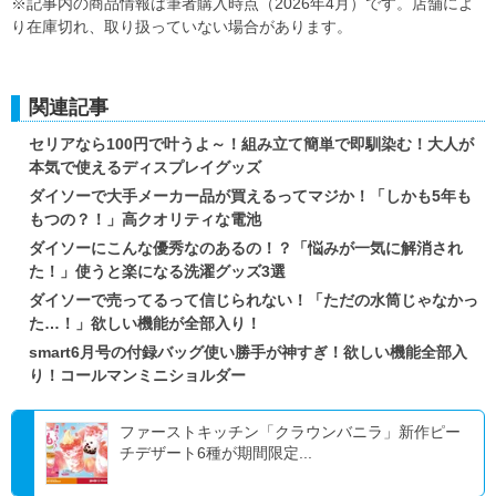
※記事内の商品情報は筆者購入時点（2026年4月）です。店舗によ
り在庫切れ、取り扱っていない場合があります。
関連記事
セリアなら100円で叶うよ～！組み立て簡単で即馴染む！大人が
本気で使えるディスプレイグッズ
ダイソーで大手メーカー品が買えるってマジか！「しかも5年も
もつの？！」高クオリティな電池
ダイソーにこんな優秀なのあるの！？「悩みが一気に解消され
た！」使うと楽になる洗濯グッズ3選
ダイソーで売ってるって信じられない！「ただの水筒じゃなかっ
た…！」欲しい機能が全部入り！
smart6月号の付録バッグ使い勝手が神すぎ！欲しい機能全部入
り！コールマンミニショルダー
ファーストキッチン「クラウンバニラ」新作ピー
チデザート6種が期間限定...