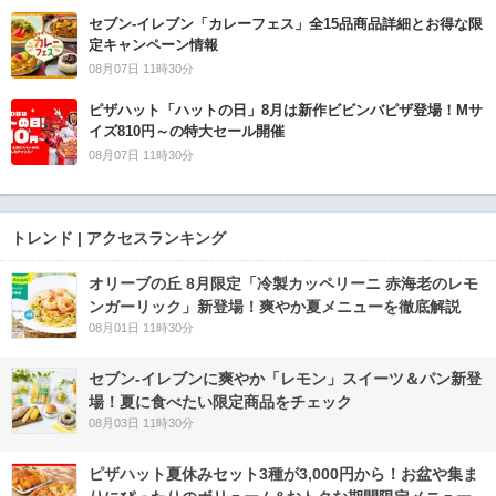
セブン‐イレブン「カレーフェス」全15品商品詳細とお得な限
定キャンペーン情報
08月07日 11時30分
ピザハット「ハットの日」8月は新作ビビンバピザ登場！Mサ
イズ810円～の特大セール開催
08月07日 11時30分
トレンド | アクセスランキング
オリーブの丘 8月限定「冷製カッペリーニ 赤海老のレモ
ンガーリック」新登場！爽やか夏メニューを徹底解説
08月01日 11時30分
セブン‐イレブンに爽やか「レモン」スイーツ＆パン新登
場！夏に食べたい限定商品をチェック
08月03日 11時30分
ピザハット夏休みセット3種が3,000円から！お盆や集ま