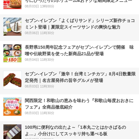
りにぴったりのボリューム&おトクな期間限定メニュー
08月03日 13時00分
セブン‐イレブン「よくばりサンド」シリーズ新作チョコ
ミント登場｜夏限定スイーツサンドの爽快な魅力
08月06日 11時30分
長野県150周年記念フェアがセブン-イレブンで開催 味
噌や伝統野菜を使った新商品21品が登場
08月04日 11時30分
セブン-イレブン「激辛！台湾ミンチカツ」8月4日数量限
定発売｜名古屋発祥の旨辛グルメが登場
08月03日 11時30分
関西限定！和歌山の恵みを味わう『和歌山毎度おおきに
フェア』全商品徹底紹介
08月03日 11時30分
100均に便利なの出たよ～「1本丸ごとはかさばるの
よ…」小分けにしてスッキリ持ち運べる板