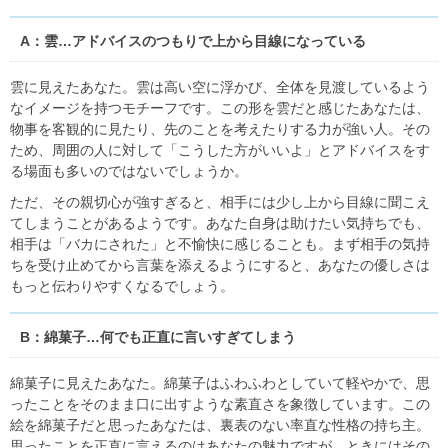
A：雲…アドバイスのつもりで上から目線になっている
雲に見えたあなた。雲は高い空に浮かび、全体を見渡しているよう
なイメージを持つモチーフです。この形を雲だと感じたあなたは、
物事を客観的に見たり、先のことを考えたりする力が強い人。その
ため、周囲の人に対して「こうした方がいいよ」とアドバイスをす
る場面も多いのではないでしょうか。
ただ、その親切心が強すぎると、相手には少し上から目線に聞こえ
てしまうことがあるようです。あなた自身は助けたい気持ちでも、
相手は「バカにされた」と不愉快に感じることも。まず相手の気持
ちを受け止めてから言葉を添えるようにすると、あなたの優しさは
もっと伝わりやすくなるでしょう。
B：綿菓子…何でも正直に言いすぎてしまう
綿菓子に見えたあなた。綿菓子はふわふわとしていて軽やかで、思
ったことをそのまま口に出すような素直さを象徴しています。この
絵を綿菓子だと思ったあなたは、裏表のない率直な性格の持ち主。
思ったことを正直に言えるのはあなたの魅力ですが、ときにはその