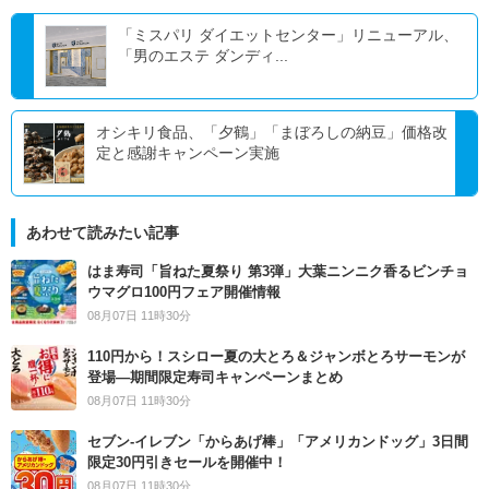
「ミスパリ ダイエットセンター」リニューアル、
「男のエステ ダンディ...
オシキリ食品、「夕鶴」「まぼろしの納豆」価格改
定と感謝キャンペーン実施
あわせて読みたい記事
はま寿司「旨ねた夏祭り 第3弾」大葉ニンニク香るビンチョ
ウマグロ100円フェア開催情報
08月07日 11時30分
110円から！スシロー夏の大とろ＆ジャンボとろサーモンが
登場―期間限定寿司キャンペーンまとめ
08月07日 11時30分
セブン‐イレブン「からあげ棒」「アメリカンドッグ」3日間
限定30円引きセールを開催中！
08月07日 11時30分