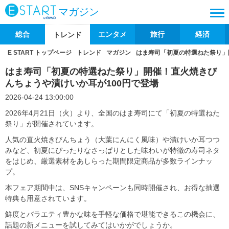
マガジン
総合
エンタメ
旅行
経済
トレンド
E START トップページ
トレンド
マガジン
はま寿司「初夏の特選ねた祭り」
はま寿司「初夏の特選ねた祭り」開催！直火焼きび
んちょうや漬けいか耳が100円で登場
2026-04-24 13:00:00
2026年4月21日（火）より、全国のはま寿司にて「初夏の特選ねた
祭り」が開催されています。
人気の直火焼きびんちょう（大葉にんにく風味）や漬けいか耳つつ
みなど、初夏にぴったりなさっぱりとした味わいが特徴の寿司ネタ
をはじめ、厳選素材をあしらった期間限定商品が多数ラインナッ
プ。
本フェア期間中は、SNSキャンペーンも同時開催され、お得な抽選
特典も用意されています。
鮮度とバラエティ豊かな味を手軽な価格で堪能できるこの機会に、
話題の新メニューを試してみてはいかがでしょうか。