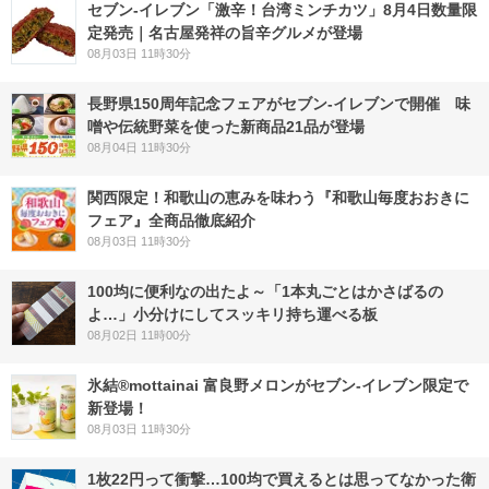
セブン-イレブン「激辛！台湾ミンチカツ」8月4日数量限
定発売｜名古屋発祥の旨辛グルメが登場
08月03日 11時30分
長野県150周年記念フェアがセブン-イレブンで開催 味
噌や伝統野菜を使った新商品21品が登場
08月04日 11時30分
関西限定！和歌山の恵みを味わう『和歌山毎度おおきに
フェア』全商品徹底紹介
08月03日 11時30分
100均に便利なの出たよ～「1本丸ごとはかさばるの
よ…」小分けにしてスッキリ持ち運べる板
08月02日 11時00分
氷結®mottainai 富良野メロンがセブン‐イレブン限定で
新登場！
08月03日 11時30分
1枚22円って衝撃…100均で買えるとは思ってなかった衛