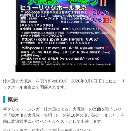
鈴木茂☆大瀧詠一を唄う!! Vol.10が、2026年9月6日(日)にヒューリ
ックホール東京にて開催されます。
概要
ギタリスト・シンガー鈴木茂による、大瀧詠一の楽曲を歌うシリー
ズ「鈴木茂☆大瀧詠一を唄う!!」の第10弾公演が決定しました。今
回は渡辺満里奈がスペシャルゲストとして出演します。
イベント概要：鈴木茂☆大瀧詠一を唄う!! Vol.10