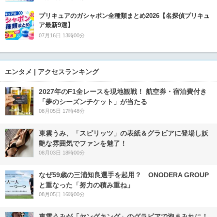
プリキュアのガシャポン全種類まとめ2026【名探偵プリキュ
ア最新9選】
07月16日 13時00分
エンタメ | アクセスランキング
2027年のF1全レースを現地観戦！ 航空券・宿泊費付き
「夢のシーズンチケット」が当たる
08月05日 17時48分
東雲うみ、「スピリッツ」の表紙＆グラビアに登場し妖
艶な雰囲気でファンを魅了！
08月03日 18時00分
なぜ59歳の三浦知良選手を起用？ ONODERA GROUP
と重なった「努力の積み重ね」
08月05日 16時00分
東雲うみが「ヤングキング」のグラビアで泡まみれに！