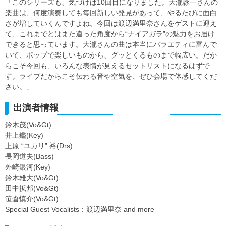
「このシリーズも、気づけば10回目になりました。大瀧詠一さんの
楽曲は、何度演奏しても毎回新しい発見があって、やるたびに面白
さが増していくんですよね。今回は渡辺満里奈さんをゲストに迎え
て、これまでとはまた違った角度から“ナイアガラ”の魅力をお届け
できると思っています。大瀧さんの曲は本当にバラエティに富んで
いて、ポップで楽しいものから、グッとくるものまで幅広い。だか
らこそ今回も、いろんな表情が見えるセットリストになるはずで
す。ライブだからこそ伝わる音や空気を、ぜひ会場で体感してくだ
さい。」
出演者情報
鈴木茂(Vo&Gt)
井上鑑(Key)
上原 “ユカリ” 裕(Drs)
長岡道夫(Bass)
外崎銀河(Key)
鈴木雄大(Vo&Gt)
田中拡邦(Vo&Gt)
笹倉慎介(Vo&Gt)
Special Guest Vocalists：渡辺満里奈 and more