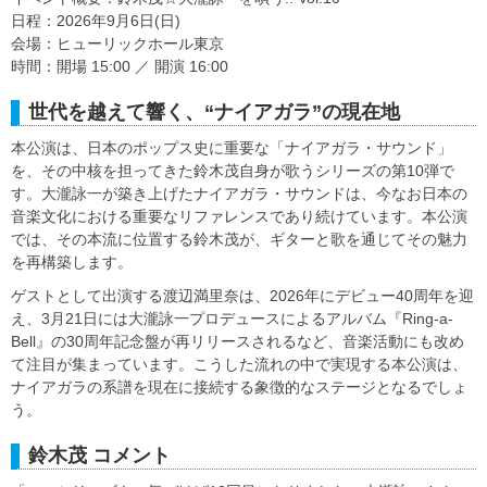
日程：2026年9月6日(日)
会場：ヒューリックホール東京
時間：開場 15:00 ／ 開演 16:00
世代を越えて響く、“ナイアガラ”の現在地
本公演は、日本のポップス史に重要な「ナイアガラ・サウンド」
を、その中核を担ってきた鈴木茂自身が歌うシリーズの第10弾で
す。大瀧詠一が築き上げたナイアガラ・サウンドは、今なお日本の
音楽文化における重要なリファレンスであり続けています。本公演
では、その本流に位置する鈴木茂が、ギターと歌を通じてその魅力
を再構築します。
ゲストとして出演する渡辺満里奈は、2026年にデビュー40周年を迎
え、3月21日には大瀧詠一プロデュースによるアルバム『Ring-a-
Bell』の30周年記念盤が再リリースされるなど、音楽活動にも改め
て注目が集まっています。こうした流れの中で実現する本公演は、
ナイアガラの系譜を現在に接続する象徴的なステージとなるでしょ
う。
鈴木茂 コメント