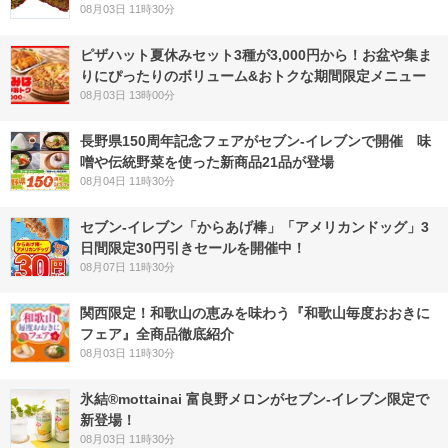
08月03日 11時30分
ピザハット夏休みセット3種が3,000円から！お盆や集ま
りにぴったりのボリューム&おトクな期間限定メニュー
08月03日 13時00分
長野県150周年記念フェアがセブン-イレブンで開催 味
噌や伝統野菜を使った新商品21品が登場
08月04日 11時30分
セブン‐イレブン「からあげ棒」「アメリカンドッグ」3
日間限定30円引きセールを開催中！
08月07日 11時30分
関西限定！和歌山の恵みを味わう『和歌山毎度おおきに
フェア』全商品徹底紹介
08月03日 11時30分
氷結®mottainai 富良野メロンがセブン‐イレブン限定で
新登場！
08月03日 11時30分