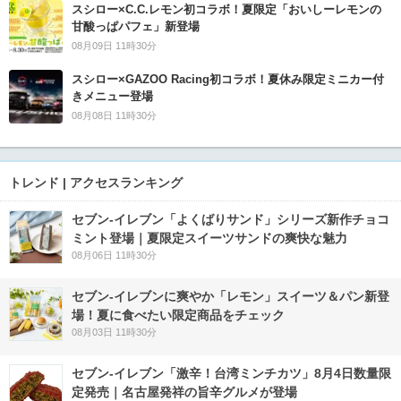
スシロー×C.C.レモン初コラボ！夏限定「おいしーレモンの
甘酸っぱパフェ」新登場
08月09日 11時30分
スシロー×GAZOO Racing初コラボ！夏休み限定ミニカー付
きメニュー登場
08月08日 11時30分
トレンド | アクセスランキング
セブン‐イレブン「よくばりサンド」シリーズ新作チョコ
ミント登場｜夏限定スイーツサンドの爽快な魅力
08月06日 11時30分
セブン‐イレブンに爽やか「レモン」スイーツ＆パン新登
場！夏に食べたい限定商品をチェック
08月03日 11時30分
セブン-イレブン「激辛！台湾ミンチカツ」8月4日数量限
定発売｜名古屋発祥の旨辛グルメが登場