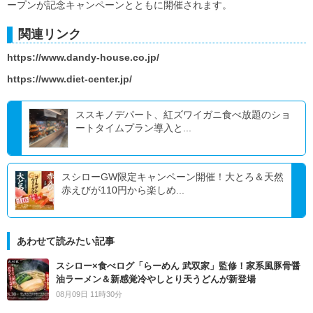
ープンが記念キャンペーンとともに開催されます。
関連リンク
https://www.dandy-house.co.jp/
https://www.diet-center.jp/
ススキノデパート、紅ズワイガニ食べ放題のショ
ートタイムプラン導入と...
スシローGW限定キャンペーン開催！大とろ＆天然
赤えびが110円から楽しめ...
あわせて読みたい記事
スシロー×食べログ「らーめん 武双家」監修！家系風豚骨醤
油ラーメン＆新感覚冷やしとり天うどんが新登場
08月09日 11時30分