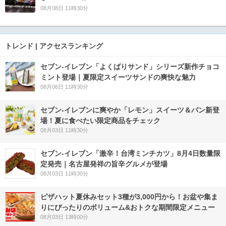
08月08日 11時30分
トレンド | アクセスランキング
セブン‐イレブン「よくばりサンド」シリーズ新作チョコ
ミント登場｜夏限定スイーツサンドの爽快な魅力
08月06日 11時30分
セブン‐イレブンに爽やか「レモン」スイーツ＆パン新登
場！夏に食べたい限定商品をチェック
08月03日 11時30分
セブン-イレブン「激辛！台湾ミンチカツ」8月4日数量限
定発売｜名古屋発祥の旨辛グルメが登場
08月03日 11時30分
ピザハット夏休みセット3種が3,000円から！お盆や集ま
りにぴったりのボリューム&おトクな期間限定メニュー
08月03日 13時00分