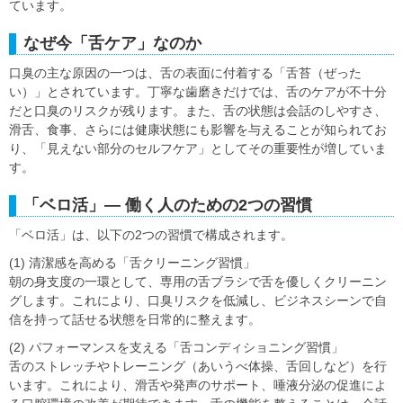
ています。
なぜ今「舌ケア」なのか
口臭の主な原因の一つは、舌の表面に付着する「舌苔（ぜった
い）」とされています。丁寧な歯磨きだけでは、舌のケアが不十分
だと口臭のリスクが残ります。また、舌の状態は会話のしやすさ、
滑舌、食事、さらには健康状態にも影響を与えることが知られてお
り、「見えない部分のセルフケア」としてその重要性が増していま
す。
「ベロ活」― 働く人のための2つの習慣
「ベロ活」は、以下の2つの習慣で構成されます。
(1) 清潔感を高める「舌クリーニング習慣」
朝の身支度の一環として、専用の舌ブラシで舌を優しくクリーニン
グします。これにより、口臭リスクを低減し、ビジネスシーンで自
信を持って話せる状態を日常的に整えます。
(2) パフォーマンスを支える「舌コンディショニング習慣」
舌のストレッチやトレーニング（あいうべ体操、舌回しなど）を行
います。これにより、滑舌や発声のサポート、唾液分泌の促進によ