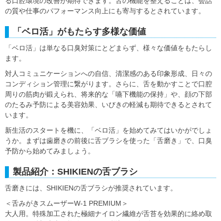
る口腔環境の改善が期待できます。舌の機能を整えることは、会話
の質や仕事のパフォーマンス向上にも寄与するとされています。
「ベロ活」がもたらす多様な価値
「ベロ活」は単なる口臭対策にとどまらず、様々な価値をもたらし
ます。
対人コミュニケーションへの自信、清潔感のある印象形成、日々の
コンディション管理に繋がります。さらに、舌を動かすことで口腔
周りの筋肉が鍛えられ、将来的な「嚥下機能の保持」や、顔の下部
のたるみ予防による美容効果、いびきの軽減も期待できるとされて
います。
新生活のスタートを機に、「ベロ活」を始めてみてはいかがでしょ
うか。まずは歯磨きの前後に舌ブラシを使った「舌磨き」で、口臭
予防から始めてみましょう。
製品紹介：SHIKIENの舌ブラシ
舌磨きには、SHIKIENの舌ブラシが推奨されています。
＜舌みがきスムーザーW-1 PREMIUM＞
大人用。特殊加工された極細ナイロン繊維が舌苔を効果的に絡め取