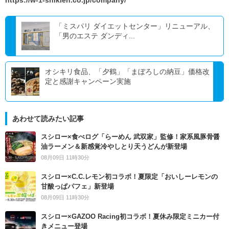
https://w-1-shikien.co.jp/company/
「ミスパリ ダイエットセンター」リニューアル、
「男のエステ ダンディ...
オシキリ食品、「夕鶴」「まぼろしの納豆」価格改
定と感謝キャンペーン実施
あわせて読みたい記事
スシロー×食べログ「らーめん 武双家」監修！家系風豚骨醤
油ラーメン＆新感覚冷やしとり天うどんが新登場
08月09日 11時30分
スシロー×C.C.レモン初コラボ！夏限定「おいしーレモンの
甘酸っぱパフェ」新登場
08月09日 11時30分
スシロー×GAZOO Racing初コラボ！夏休み限定ミニカー付
きメニュー登場