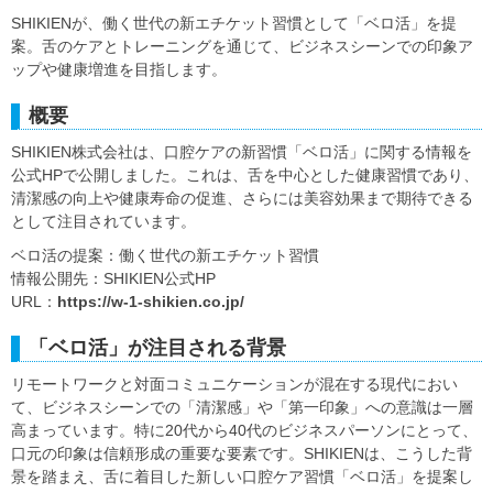
SHIKIENが、働く世代の新エチケット習慣として「ベロ活」を提
案。舌のケアとトレーニングを通じて、ビジネスシーンでの印象ア
ップや健康増進を目指します。
概要
SHIKIEN株式会社は、口腔ケアの新習慣「ベロ活」に関する情報を
公式HPで公開しました。これは、舌を中心とした健康習慣であり、
清潔感の向上や健康寿命の促進、さらには美容効果まで期待できる
として注目されています。
ベロ活の提案：働く世代の新エチケット習慣
情報公開先：SHIKIEN公式HP
URL：
https://w-1-shikien.co.jp/
「ベロ活」が注目される背景
リモートワークと対面コミュニケーションが混在する現代におい
て、ビジネスシーンでの「清潔感」や「第一印象」への意識は一層
高まっています。特に20代から40代のビジネスパーソンにとって、
口元の印象は信頼形成の重要な要素です。SHIKIENは、こうした背
景を踏まえ、舌に着目した新しい口腔ケア習慣「ベロ活」を提案し