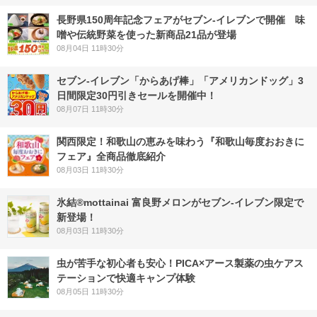
長野県150周年記念フェアがセブン-イレブンで開催 味
噌や伝統野菜を使った新商品21品が登場
08月04日 11時30分
セブン‐イレブン「からあげ棒」「アメリカンドッグ」3
日間限定30円引きセールを開催中！
08月07日 11時30分
関西限定！和歌山の恵みを味わう『和歌山毎度おおきに
フェア』全商品徹底紹介
08月03日 11時30分
氷結®mottainai 富良野メロンがセブン‐イレブン限定で
新登場！
08月03日 11時30分
虫が苦手な初心者も安心！PICA×アース製薬の虫ケアス
テーションで快適キャンプ体験
08月05日 11時30分