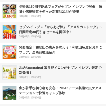
長野県150周年記念フェアがセブン-イレブンで開催 味
噌や伝統野菜を使った新商品21品が登場
08月04日 11時30分
セブン‐イレブン「からあげ棒」「アメリカンドッグ」3
日間限定30円引きセールを開催中！
08月07日 11時30分
関西限定！和歌山の恵みを味わう『和歌山毎度おおきに
フェア』全商品徹底紹介
08月03日 11時30分
氷結®mottainai 富良野メロンがセブン‐イレブン限定で
新登場！
08月03日 11時30分
虫が苦手な初心者も安心！PICA×アース製薬の虫ケアス
テーションで快適キャンプ体験
08月05日 11時30分