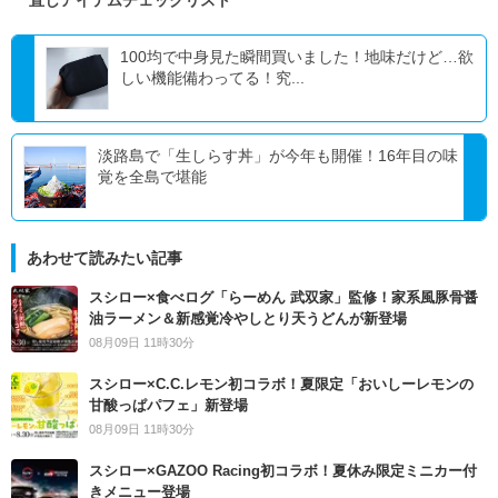
100均で中身見た瞬間買いました！地味だけど…欲
しい機能備わってる！究...
淡路島で「生しらす丼」が今年も開催！16年目の味
覚を全島で堪能
あわせて読みたい記事
スシロー×食べログ「らーめん 武双家」監修！家系風豚骨醤
油ラーメン＆新感覚冷やしとり天うどんが新登場
08月09日 11時30分
スシロー×C.C.レモン初コラボ！夏限定「おいしーレモンの
甘酸っぱパフェ」新登場
08月09日 11時30分
スシロー×GAZOO Racing初コラボ！夏休み限定ミニカー付
きメニュー登場