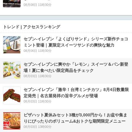
08月08日 11時30分
トレンド | アクセスランキング
セブン‐イレブン「よくばりサンド」シリーズ新作チョコ
ミント登場｜夏限定スイーツサンドの爽快な魅力
08月06日 11時30分
セブン‐イレブンに爽やか「レモン」スイーツ＆パン新登
場！夏に食べたい限定商品をチェック
08月03日 11時30分
セブン-イレブン「激辛！台湾ミンチカツ」8月4日数量限
定発売｜名古屋発祥の旨辛グルメが登場
08月03日 11時30分
ピザハット夏休みセット3種が3,000円から！お盆や集ま
りにぴったりのボリューム&おトクな期間限定メニュー
08月03日 13時00分