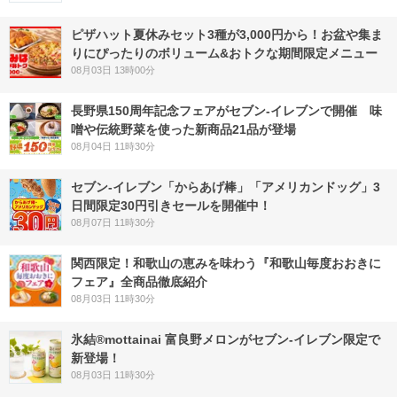
ピザハット夏休みセット3種が3,000円から！お盆や集ま
りにぴったりのボリューム&おトクな期間限定メニュー
08月03日 13時00分
長野県150周年記念フェアがセブン-イレブンで開催 味
噌や伝統野菜を使った新商品21品が登場
08月04日 11時30分
セブン‐イレブン「からあげ棒」「アメリカンドッグ」3
日間限定30円引きセールを開催中！
08月07日 11時30分
関西限定！和歌山の恵みを味わう『和歌山毎度おおきに
フェア』全商品徹底紹介
08月03日 11時30分
氷結®mottainai 富良野メロンがセブン‐イレブン限定で
新登場！
08月03日 11時30分