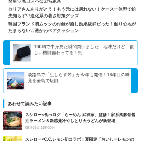
簡単♡高コスパなぷち家具
セリアさんありがとう！もう元には戻れない！ケース一体型で紛
失知らず♡進化系の暑さ対策グッズ
韓国ブランド初ムックの付録が癒し効果抜群だった！触り心地が
たまらない♡激かわベアクッション
100均で中身見た瞬間買いました！地味だけど…欲
しい機能備わってる！究...
淡路島で「生しらす丼」が今年も開催！16年目の味
覚を全島で堪能
あわせて読みたい記事
スシロー×食べログ「らーめん 武双家」監修！家系風豚骨醤
油ラーメン＆新感覚冷やしとり天うどんが新登場
08月09日 11時30分
スシロー×C.C.レモン初コラボ！夏限定「おいしーレモンの