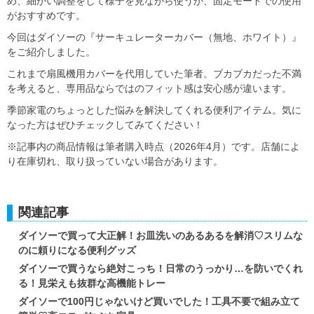
め、細かい調整をして様子を見ながら使うか、固定モードでの使用
がおすすめです。
今回はダイソーの『サーキュレーターカバー（無地、ホワイト）』
をご紹介しました。
これまで扇風機用カバーを代用していた筆者。ブカブカだった不満
を考えると、専用品ならではのフィット感は安心感が違います。
季節家電のちょっとした悩みを解決してくれる便利アイテム。気に
なった方はぜひチェックしてみてください！
※記事内の商品情報は筆者購入時点（2026年4月）です。店舗によ
り在庫切れ、取り扱っていない場合があります。
関連記事
ダイソーで買って大正解！お皿洗いのあるあるを解消♡スリムな
のに頼りになる便利グッズ
ダイソーで買うなら絶対こっち！日常のうっかり…を防いでくれ
る！見栄えも抜群な高機能トレー
ダイソーで100円じゃないけど買いでした！工具不要で組み立て