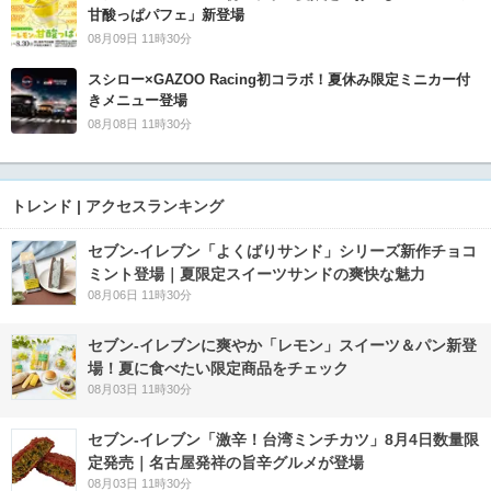
甘酸っぱパフェ」新登場
08月09日 11時30分
スシロー×GAZOO Racing初コラボ！夏休み限定ミニカー付
きメニュー登場
08月08日 11時30分
トレンド | アクセスランキング
セブン‐イレブン「よくばりサンド」シリーズ新作チョコ
ミント登場｜夏限定スイーツサンドの爽快な魅力
08月06日 11時30分
セブン‐イレブンに爽やか「レモン」スイーツ＆パン新登
場！夏に食べたい限定商品をチェック
08月03日 11時30分
セブン-イレブン「激辛！台湾ミンチカツ」8月4日数量限
定発売｜名古屋発祥の旨辛グルメが登場
08月03日 11時30分