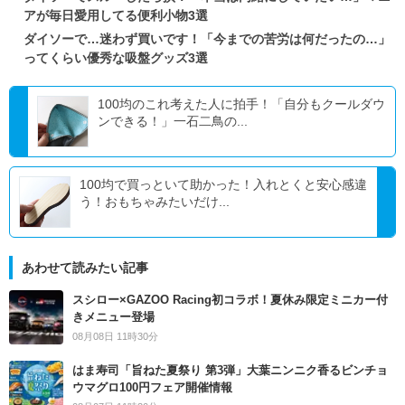
アが毎日愛用してる便利小物3選
ダイソーで…迷わず買いです！「今までの苦労は何だったの…」
ってくらい優秀な吸盤グッズ3選
100均のこれ考えた人に拍手！「自分もクールダウ
ンできる！」一石二鳥の...
100均で買っといて助かった！入れとくと安心感違
う！おもちゃみたいだけ...
あわせて読みたい記事
スシロー×GAZOO Racing初コラボ！夏休み限定ミニカー付
きメニュー登場
08月08日 11時30分
はま寿司「旨ねた夏祭り 第3弾」大葉ニンニク香るビンチョ
ウマグロ100円フェア開催情報