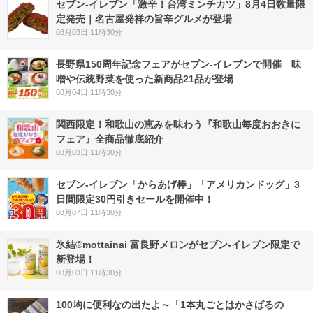
セブン-イレブン「激辛！台湾ミンチカツ」8月4日数量限
定発売｜名古屋発祥の旨辛グルメが登場
08月03日 11時30分
長野県150周年記念フェアがセブン-イレブンで開催 味
噌や伝統野菜を使った新商品21品が登場
08月04日 11時30分
関西限定！和歌山の恵みを味わう『和歌山毎度おおきに
フェア』全商品徹底紹介
08月03日 11時30分
セブン‐イレブン「からあげ棒」「アメリカンドッグ」3
日間限定30円引きセールを開催中！
08月07日 11時30分
氷結®mottainai 富良野メロンがセブン‐イレブン限定で
新登場！
08月03日 11時30分
100均に便利なの出たよ～「1本丸ごとはかさばるの