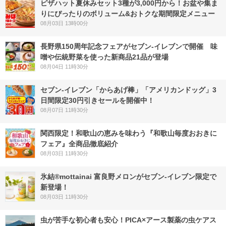
ピザハット夏休みセット3種が3,000円から！お盆や集ま
りにぴったりのボリューム&おトクな期間限定メニュー
08月03日 13時00分
長野県150周年記念フェアがセブン-イレブンで開催 味
噌や伝統野菜を使った新商品21品が登場
08月04日 11時30分
セブン‐イレブン「からあげ棒」「アメリカンドッグ」3
日間限定30円引きセールを開催中！
08月07日 11時30分
関西限定！和歌山の恵みを味わう『和歌山毎度おおきに
フェア』全商品徹底紹介
08月03日 11時30分
氷結®mottainai 富良野メロンがセブン‐イレブン限定で
新登場！
08月03日 11時30分
虫が苦手な初心者も安心！PICA×アース製薬の虫ケアス