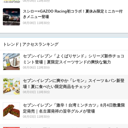
08月09日 11時30分
スシロー×GAZOO Racing初コラボ！夏休み限定ミニカー付
きメニュー登場
08月08日 11時30分
トレンド | アクセスランキング
セブン‐イレブン「よくばりサンド」シリーズ新作チョコ
ミント登場｜夏限定スイーツサンドの爽快な魅力
08月06日 11時30分
セブン‐イレブンに爽やか「レモン」スイーツ＆パン新登
場！夏に食べたい限定商品をチェック
08月03日 11時30分
セブン-イレブン「激辛！台湾ミンチカツ」8月4日数量限
定発売｜名古屋発祥の旨辛グルメが登場
08月03日 11時30分