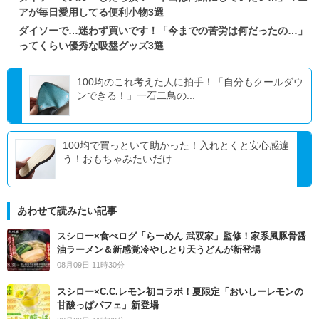
アが毎日愛用してる便利小物3選
ダイソーで…迷わず買いです！「今までの苦労は何だったの…」
ってくらい優秀な吸盤グッズ3選
100均のこれ考えた人に拍手！「自分もクールダウ
ンできる！」一石二鳥の...
100均で買っといて助かった！入れとくと安心感違
う！おもちゃみたいだけ...
あわせて読みたい記事
スシロー×食べログ「らーめん 武双家」監修！家系風豚骨醤
油ラーメン＆新感覚冷やしとり天うどんが新登場
08月09日 11時30分
スシロー×C.C.レモン初コラボ！夏限定「おいしーレモンの
甘酸っぱパフェ」新登場