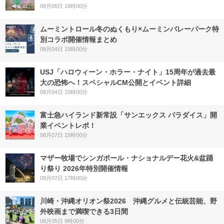
08月06日 16時00分
ムーミントロール冬のぬくもり×ムーミンバレーパーク特
別コラボ開催情報まとめ
08月04日 15時00分
USJ「ハロウィーン・ホラー・ナイト」15周年が過去最
大の恐怖へ！スペシャルCM公開とイベント詳細
08月04日 15時00分
富士急ハイランド新常設「サンエックス パラダイス」開
業イベントレポ！
08月07日 15時00分
マザー牧場でシンガポール・ナショナルデー花火&盆踊
り祭り 2026年特別開催情報
08月07日 17時00分
川崎・沖縄オリオン祭2026 沖縄グルメと伝統芸能、野
外映画まで満喫できる3日間
08月05日 9時00分