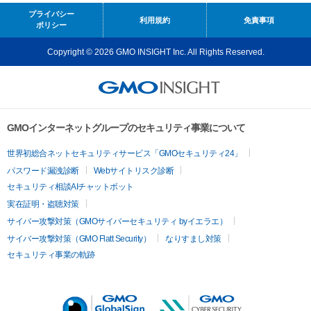
プライバシー
利用規約
免責事項
ポリシー
Copyright © 2026 GMO INSIGHT Inc. All Rights Reserved.
GMOインターネットグループのセキュリティ事業について
世界初総合ネットセキュリティサービス「GMOセキュリティ24」
パスワード漏洩診断
Webサイトリスク診断
セキュリティ相談AIチャットボット
実在証明・盗聴対策
サイバー攻撃対策（GMOサイバーセキュリティ byイエラエ）
サイバー攻撃対策（GMO Flatt Security）
なりすまし対策
セキュリティ事業の軌跡