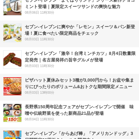
ミント登場｜夏限定スイーツサンドの爽快な魅力
08月06日 11時30分
セブン‐イレブンに爽やか「レモン」スイーツ＆パン新登
場！夏に食べたい限定商品をチェック
08月03日 11時30分
セブン-イレブン「激辛！台湾ミンチカツ」8月4日数量限
定発売｜名古屋発祥の旨辛グルメが登場
08月03日 11時30分
ピザハット夏休みセット3種が3,000円から！お盆や集ま
りにぴったりのボリューム&おトクな期間限定メニュー
08月03日 13時00分
長野県150周年記念フェアがセブン-イレブンで開催 味
噌や伝統野菜を使った新商品21品が登場
08月04日 11時30分
セブン‐イレブン「からあげ棒」「アメリカンドッグ」3