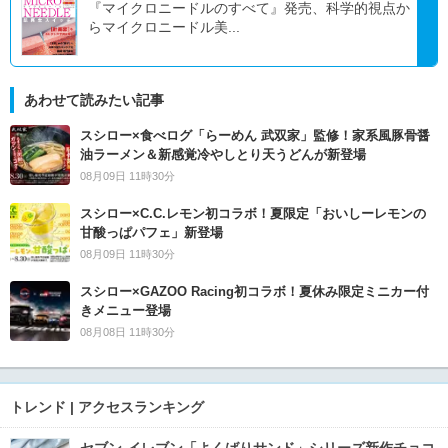
『マイクロニードルのすべて』発売、科学的視点か
らマイクロニードル美...
あわせて読みたい記事
スシロー×食べログ「らーめん 武双家」監修！家系風豚骨醤
油ラーメン＆新感覚冷やしとり天うどんが新登場
08月09日 11時30分
スシロー×C.C.レモン初コラボ！夏限定「おいしーレモンの
甘酸っぱパフェ」新登場
08月09日 11時30分
スシロー×GAZOO Racing初コラボ！夏休み限定ミニカー付
きメニュー登場
08月08日 11時30分
トレンド | アクセスランキング
セブン‐イレブン「よくばりサンド」シリーズ新作チョコ