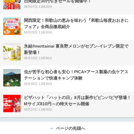
日間限定30円引きセールを開催中！
08月07日 11時30分
関西限定！和歌山の恵みを味わう『和歌山毎度おおきに
フェア』全商品徹底紹介
08月03日 11時30分
氷結®mottainai 富良野メロンがセブン‐イレブン限定で
新登場！
08月03日 11時30分
虫が苦手な初心者も安心！PICA×アース製薬の虫ケアス
テーションで快適キャンプ体験
08月05日 11時30分
ピザハット「ハットの日」8月は新作ビビンバピザ登場！
Mサイズ810円～の特大セール開催
08月07日 11時30分
ページの先頭へ