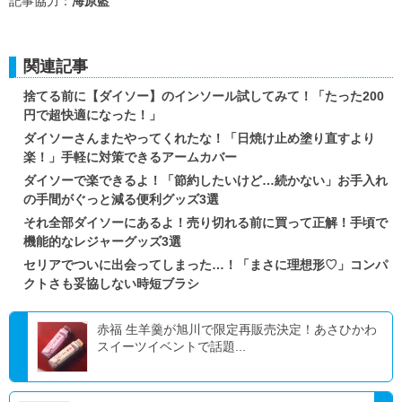
記事協力：
海原藍
関連記事
捨てる前に【ダイソー】のインソール試してみて！「たった200
円で超快適になった！」
ダイソーさんまたやってくれたな！「日焼け止め塗り直すより
楽！」手軽に対策できるアームカバー
ダイソーで楽できるよ！「節約したいけど…続かない」お手入れ
の手間がぐっと減る便利グッズ3選
それ全部ダイソーにあるよ！売り切れる前に買って正解！手頃で
機能的なレジャーグッズ3選
セリアでついに出会ってしまった…！「まさに理想形♡」コンパ
クトさも妥協しない時短ブラシ
赤福 生羊羹が旭川で限定再販売決定！あさひかわ
スイーツイベントで話題...