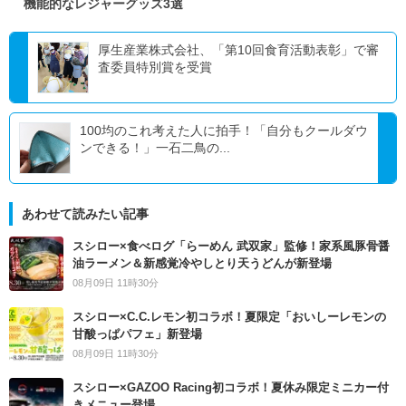
機能的なレジャーグッズ3選
厚生産業株式会社、「第10回食育活動表彰」で審
査委員特別賞を受賞
100均のこれ考えた人に拍手！「自分もクールダウ
ンできる！」一石二鳥の...
あわせて読みたい記事
スシロー×食べログ「らーめん 武双家」監修！家系風豚骨醤
油ラーメン＆新感覚冷やしとり天うどんが新登場
08月09日 11時30分
スシロー×C.C.レモン初コラボ！夏限定「おいしーレモンの
甘酸っぱパフェ」新登場
08月09日 11時30分
スシロー×GAZOO Racing初コラボ！夏休み限定ミニカー付
きメニュー登場