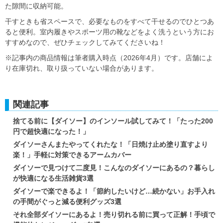
た隙間に収納可能。
干すときも省スペースで、必要なものをすべて干せるのでひとつあ
ると便利。室内履きやスポーツ用の靴などをよく洗うという方にお
すすめなので、ぜひチェックしてみてくださいね！
※記事内の商品情報は筆者購入時点（2026年4月）です。店舗によ
り在庫切れ、取り扱っていない場合があります。
関連記事
捨てる前に【ダイソー】のインソール試してみて！「たった200
円で超快適になった！」
ダイソーさんまたやってくれたな！「日焼け止め塗り直すより
楽！」手軽に対策できるアームカバー
ダイソーで見つけて二度見！こんなのダイソーにあるの？暮らし
が快適になる生活雑貨3選
ダイソーで楽できるよ！「節約したいけど…続かない」お手入れ
の手間がぐっと減る便利グッズ3選
それ全部ダイソーにあるよ！売り切れる前に買って正解！手頃で