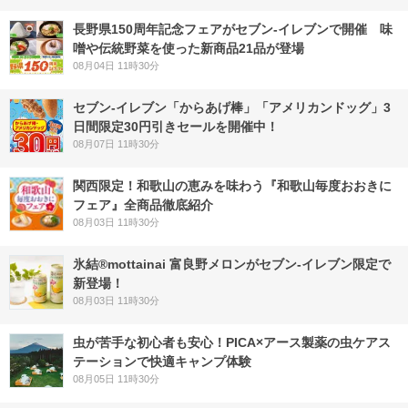
長野県150周年記念フェアがセブン-イレブンで開催 味
噌や伝統野菜を使った新商品21品が登場
08月04日 11時30分
セブン‐イレブン「からあげ棒」「アメリカンドッグ」3
日間限定30円引きセールを開催中！
08月07日 11時30分
関西限定！和歌山の恵みを味わう『和歌山毎度おおきに
フェア』全商品徹底紹介
08月03日 11時30分
氷結®mottainai 富良野メロンがセブン‐イレブン限定で
新登場！
08月03日 11時30分
虫が苦手な初心者も安心！PICA×アース製薬の虫ケアス
テーションで快適キャンプ体験
08月05日 11時30分