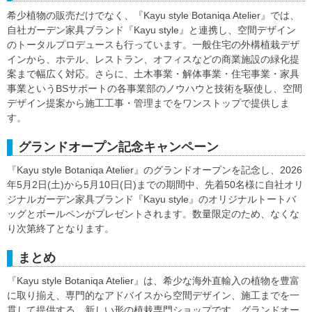
希少植物の販売だけでなく、『Kayu style Botaniqa Atelier』では、
自社ガーデン家具ブランド『Kayu style』と連携し、空間デザイン
のトータルプロデュースも行っています。一般住宅の外構植栽デザ
インから、ホテル、レストラン、オフィスなどの商業施設の緑化提
案まで幅広く対応。さらに、土木事業・解体事業・住宅事業・家具
事業というBSサポートの各事業部のノウハウと技術を駆使し、空間
デザイン提案から施工工事・管理までをワンストップで提供しま
す。
グランドオープン記念キャンペーン
『Kayu style Botaniqa Atelier』のグランドオープンを記念し、2026
年5月2日(土)から5月10日(日)までの期間中、先着50名様に自社オリ
ジナルガーデン家具ブランド『Kayu style』のオリジナルトートバ
ッグとボールペンがプレゼントされます。数量限定のため、なくな
り次第終了となります。
まとめ
『Kayu style Botaniqa Atelier』は、希少な海外直輸入の植物を豊富
に取り揃え、専門的なアドバイスから空間デザイン、施工までを一
貫して提供する、新しい形の植栽専門ショップです。グランドオー