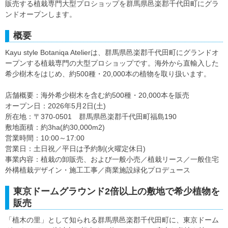
販売する植栽専門大型プロショップを群馬県邑楽郡千代田町にグラ
ンドオープンします。
概要
Kayu style Botaniqa Atelierは、群馬県邑楽郡千代田町にグランドオ
ープンする植栽専門の大型プロショップです。海外から直輸入した
希少樹木をはじめ、約500種・20,000本の植物を取り扱います。
店舗概要：海外希少樹木を含む約500種・20,000本を販売
オープン日：2026年5月2日(土)
所在地：〒370-0501 群馬県邑楽郡千代田町福島190
敷地面積：約3ha(約30,000m2)
営業時間：10:00～17:00
営業日：土日祝／平日は予約制(火曜定休日)
事業内容：植栽の卸販売、および一般小売／植栽リース／一般住宅
外構植栽デザイン・施工工事／商業施設緑化プロデュース
東京ドームグラウンド2倍以上の敷地で希少植物を
販売
「植木の里」として知られる群馬県邑楽郡千代田町に、東京ドーム