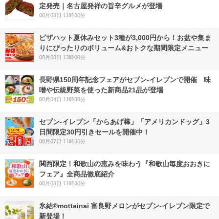
定発売｜名古屋発祥の旨辛グルメが登場
08月03日 11時30分
ピザハット夏休みセット3種が3,000円から！お盆や集ま
りにぴったりのボリューム&おトクな期間限定メニュー
08月03日 13時00分
長野県150周年記念フェアがセブン-イレブンで開催 味
噌や伝統野菜を使った新商品21品が登場
08月04日 11時30分
セブン‐イレブン「からあげ棒」「アメリカンドッグ」3
日間限定30円引きセールを開催中！
08月07日 11時30分
関西限定！和歌山の恵みを味わう『和歌山毎度おおきに
フェア』全商品徹底紹介
08月03日 11時30分
氷結®mottainai 富良野メロンがセブン‐イレブン限定で
新登場！