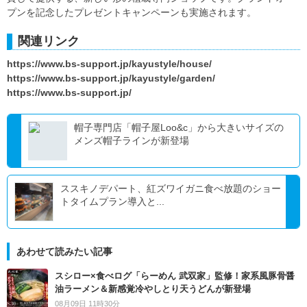
プンを記念したプレゼントキャンペーンも実施されます。
関連リンク
https://www.bs-support.jp/kayustyle/house/
https://www.bs-support.jp/kayustyle/garden/
https://www.bs-support.jp/
帽子専門店「帽子屋Loo&c」から大きいサイズの
メンズ帽子ラインが新登場
ススキノデパート、紅ズワイガニ食べ放題のショー
トタイムプラン導入と...
あわせて読みたい記事
スシロー×食べログ「らーめん 武双家」監修！家系風豚骨醤
油ラーメン＆新感覚冷やしとり天うどんが新登場
08月09日 11時30分