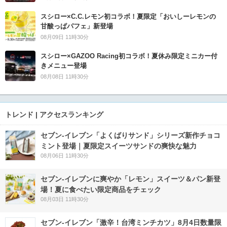
スシロー×C.C.レモン初コラボ！夏限定「おいしーレモンの
甘酸っぱパフェ」新登場
08月09日 11時30分
スシロー×GAZOO Racing初コラボ！夏休み限定ミニカー付
きメニュー登場
08月08日 11時30分
トレンド | アクセスランキング
セブン‐イレブン「よくばりサンド」シリーズ新作チョコ
ミント登場｜夏限定スイーツサンドの爽快な魅力
08月06日 11時30分
セブン‐イレブンに爽やか「レモン」スイーツ＆パン新登
場！夏に食べたい限定商品をチェック
08月03日 11時30分
セブン-イレブン「激辛！台湾ミンチカツ」8月4日数量限