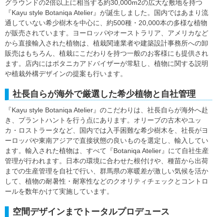
グラウンドの2倍以上に相当する約30,000m2の広大な敷地を持つ
『Kayu style Botaniqa Atelier』が誕生しました。国内ではあまり流
通していない希少樹木を中心に、約500種・20,000本の多様な植物
が販売されています。ヨーロッパやオーストラリア、アメリカなど
から直接輸入された植物は、植栽関連業者や建築設計事務所への卸
販売はもちろん、植栽にこだわりを持つ一般のお客様にも提供され
ます。店内にはボタニカアドバイザーが常駐し、植物に関する説明
や植栽外構デザインの提案も行います。
社長自らが海外で厳選した希少植物と自社管理
『Kayu style Botaniqa Atelier』のこだわりは、社長自らが海外へ赴
き、プラントハントを行う点にあります。オリーブの古木やユッ
カ・ロストラータなど、国内では入手困難な希少樹木を、社長がヨ
ーロッパや東南アジアで直接状態の良いものを選定し、輸入してい
ます。輸入された植物は、すべて『Botaniqa Atelier』にて自社生産
管理が行われます。日本の環境に合わせた根付けや、種苗から出荷
までの生産管理を自社で行い、群馬県の寒暖差が激しい気候を活か
して、植物の耐暑性・耐寒性などのクオリティチェックとコントロ
ールを数年かけて実施しています。
空間デザインまでトータルプロデュース