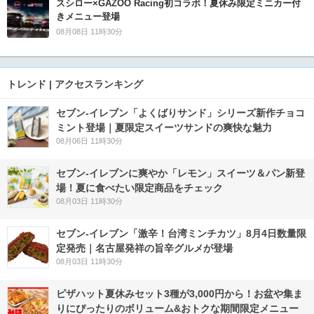
スシロー×GAZOO Racing初コラボ！夏休み限定ミニカー付
きメニュー登場
08月08日 11時30分
トレンド | アクセスランキング
セブン‐イレブン「よくばりサンド」シリーズ新作チョコ
ミント登場｜夏限定スイーツサンドの爽快な魅力
08月06日 11時30分
セブン‐イレブンに爽やか「レモン」スイーツ＆パン新登
場！夏に食べたい限定商品をチェック
08月03日 11時30分
セブン-イレブン「激辛！台湾ミンチカツ」8月4日数量限
定発売｜名古屋発祥の旨辛グルメが登場
08月03日 11時30分
ピザハット夏休みセット3種が3,000円から！お盆や集ま
りにぴったりのボリューム&おトクな期間限定メニュー