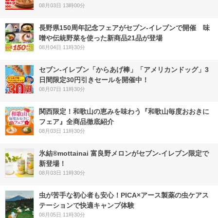
08月03日 13時00分
長野県150周年記念フェアがセブン-イレブンで開催 味
噌や伝統野菜を使った新商品21品が登場
08月04日 11時30分
セブン‐イレブン「からあげ棒」「アメリカンドッグ」3
日間限定30円引きセールを開催中！
08月07日 11時30分
関西限定！和歌山の恵みを味わう『和歌山毎度おおきに
フェア』全商品徹底紹介
08月03日 11時30分
氷結®mottainai 富良野メロンがセブン‐イレブン限定で
新登場！
08月03日 11時30分
虫が苦手な初心者も安心！PICA×アース製薬の虫ケアス
テーションで快適キャンプ体験
08月05日 11時30分