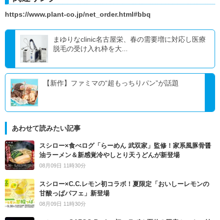
https://www.plant-co.jp/net_order.html#bbq
まゆりなclinic名古屋栄、春の需要増に対応し医療
脱毛の受け入れ枠を大...
【新作】ファミマの“超もっちりパン”が話題
あわせて読みたい記事
スシロー×食べログ「らーめん 武双家」監修！家系風豚骨醤
油ラーメン＆新感覚冷やしとり天うどんが新登場
08月09日 11時30分
スシロー×C.C.レモン初コラボ！夏限定「おいしーレモンの
甘酸っぱパフェ」新登場
08月09日 11時30分