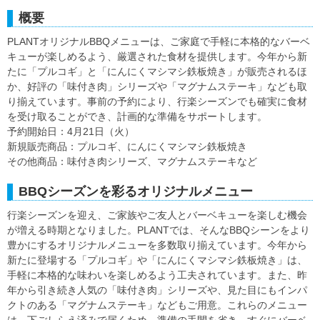
概要
PLANTオリジナルBBQメニューは、ご家庭で手軽に本格的なバーベ
キューが楽しめるよう、厳選された食材を提供します。今年から新
たに「プルコギ」と「にんにくマシマシ鉄板焼き」が販売されるほ
か、好評の「味付き肉」シリーズや「マグナムステーキ」なども取
り揃えています。事前の予約により、行楽シーズンでも確実に食材
を受け取ることができ、計画的な準備をサポートします。
予約開始日：4月21日（火）
新規販売商品：プルコギ、にんにくマシマシ鉄板焼き
その他商品：味付き肉シリーズ、マグナムステーキなど
BBQシーズンを彩るオリジナルメニュー
行楽シーズンを迎え、ご家族やご友人とバーベキューを楽しむ機会
が増える時期となりました。PLANTでは、そんなBBQシーンをより
豊かにするオリジナルメニューを多数取り揃えています。今年から
新たに登場する「プルコギ」や「にんにくマシマシ鉄板焼き」は、
手軽に本格的な味わいを楽しめるよう工夫されています。また、昨
年から引き続き人気の「味付き肉」シリーズや、見た目にもインパ
クトのある「マグナムステーキ」などもご用意。これらのメニュー