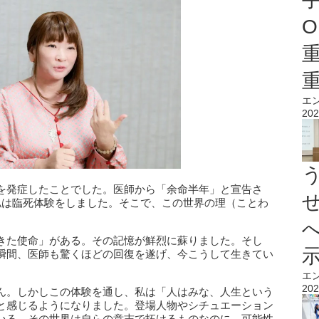
O
エ
202
を発症したことでした。医師から「余命半年」と宣告さ
私は臨死体験をしました。そこで、この世界の理（ことわ
きた使命」がある。その記憶が鮮烈に蘇りました。そし
瞬間、医師も驚くほどの回復を遂げ、今こうして生きてい
エ
202
ん。しかしこの体験を通し、私は「人はみな、人生という
と感じるようになりました。登場人物やシチュエーション
いる。その世界は自らの意志で拓けるものなのに、可能性