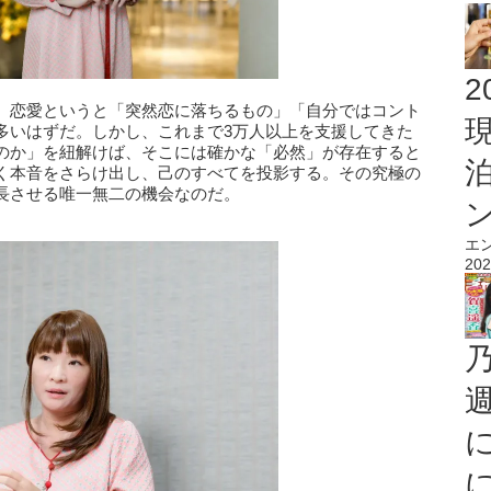
2
。恋愛というと「突然恋に落ちるもの」「自分ではコント
多いはずだ。しかし、これまで3万人以上を支援してきた
のか」を紐解けば、そこには確かな「必然」が存在すると
く本音をさらけ出し、己のすべてを投影する。その究極の
長させる唯一無二の機会なのだ。
エ
202