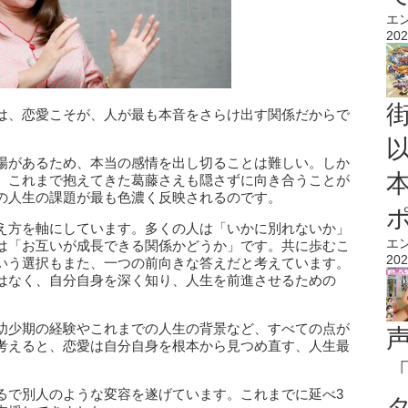
エ
202
は、恋愛こそが、人が最も本音をさらけ出す関係だからで
場があるため、本当の感情を出し切ることは難しい。しか
、これまで抱えてきた葛藤さえも隠さずに向き合うことが
の人生の課題が最も色濃く反映されるのです。
え方を軸にしています。多くの人は「いかに別れないか」
エ
は「お互いが成長できる関係かどうか」です。共に歩むこ
202
いう選択もまた、一つの前向きな答えだと考えています。
はなく、自分自身を深く知り、人生を前進させるための
幼少期の経験やこれまでの人生の背景など、すべての点が
考えると、恋愛は自分自身を根本から見つめ直す、人生最
るで別人のような変容を遂げています。これまでに延べ3