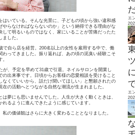
エ
をはいている。そんな光景に、子どもの頃から強い違和感
202
ぜやらなければならないのか」という納得できる理由がな
決して明るいものではなく、家にいることが苦痛だったた
しました。
歳で自ら店を経営。200名以上の女性を雇用する中で、働
関わってきました。振り返れば、あの頃の泥臭い経験こそ
す。
たが、予定を早めて31歳で引退。ネイルサロンを開業し
での出来事です。日頃からお客様の恋愛相談を受けること
しなくていいから、話だけ聞いてほしい」と懇願されたの
現在の活動へとつながる自然な潮流が生まれました。
エ
とは夢にも思いませんでした。人生が大きく動くときは、
202
かれるように進んできたように感じています。
、私の価値観はさらに大きく変わることとなりました。