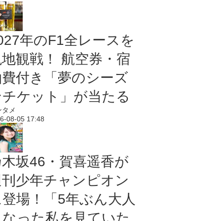
027年のF1全レースを
現地観戦！ 航空券・宿
泊費付き「夢のシーズ
ンチケット」が当たる
ンタメ
6-08-05 17:48
乃木坂46・賀喜遥香が
週刊少年チャンピオン
に登場！「5年ぶん大人
になった私を見ていた