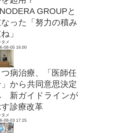
NODERA GROUPと
重なった「努力の積み
重ね」
ンタメ
6-08-05 16:00
うつ病治療、「医師任
せ」から共同意思決定
へ 新ガイドラインが
示す診療改革
ンタメ
6-08-03 17:25