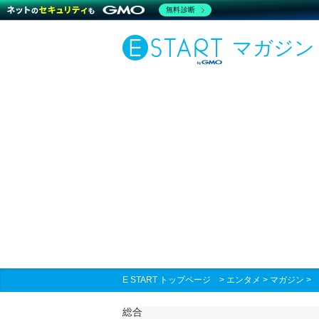
無料診断
マガジン
E START トップページ
>
エンタメ
>
マガジン
総合