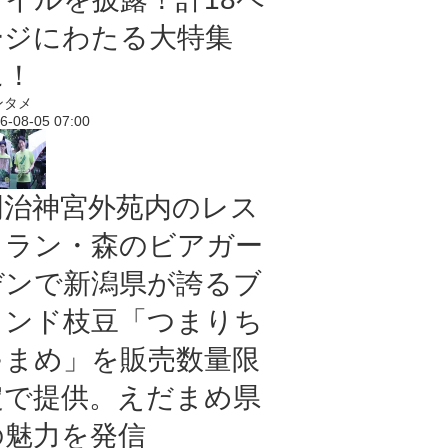
ージにわたる大特集
に！
ンタメ
6-08-05 07:00
明治神宮外苑内のレス
トラン・森のビアガー
デンで新潟県が誇るブ
ランド枝豆「つまりち
ゃまめ」を販売数量限
定で提供。えだまめ県
の魅力を発信