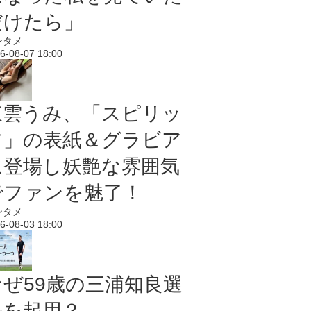
だけたら」
ンタメ
6-08-07 18:00
東雲うみ、「スピリッ
ツ」の表紙＆グラビア
に登場し妖艶な雰囲気
でファンを魅了！
ンタメ
6-08-03 18:00
なぜ59歳の三浦知良選
手を起用？