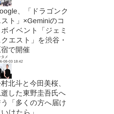
oogle、「ドラゴンク
スト」×Geminiのコ
ラボイベント「ジェミ
ニクエスト」を渋谷・
原宿で開催
ンタメ
6-08-03 18:42
松村北斗と今田美桜、
急逝した東野圭吾氏へ
誓う「多くの方へ届け
ていけたら」