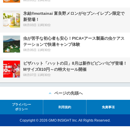
氷結®mottainai 富良野メロンがセブン‐イレブン限定で
新登場！
08月03日 11時30分
虫が苦手な初心者も安心！PICA×アース製薬の虫ケアス
テーションで快適キャンプ体験
08月05日 11時30分
ピザハット「ハットの日」8月は新作ビビンバピザ登場！
Mサイズ810円～の特大セール開催
08月07日 11時30分
ページの先頭へ
プライバシー
利用規約
免責事項
ポリシー
Copyright © 2026 GMO INSIGHT Inc. All Rights Reserved.