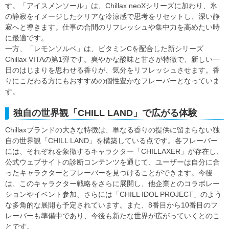
す。「アイスメンソール」は、Chillax neoXシリーズに加わり、氷
の静寂をイメージしたクリアな冷涼感で思考をリセットし、深い静
寂へと導きます。仕事の合間のリフレッシュや集中力を高めたい時
に最適です。
一方、「レモンソルベ」は、ビタミンCを配合した新シリーズ
Chillax VITAの第1弾です。爽やかな酸味と甘さが特徴で、新しい一
日のはじまりを思わせる香りが、気分をリフレッシュさせます。香
りにこだわる方にもおすすめの個性豊かなフレーバーとなっていま
す。
独自の世界観「CHILL LAND」で広がる体験
Chillaxブランドの大きな特徴は、単なる香りの提供に留まらない独
自の世界観「CHILL LAND」を構築している点です。各フレーバー
には、それぞれを象徴するキャラクター「CHILLAXER」が存在し、
公式ウェブサイトの診断コンテンツを通じて、ユーザーは自分に合
ったキャラクターとフレーバーを見つけることができます。今後
は、このキャラクター戦略をさらに展開し、他企業とのコラボレー
ションやイベント参加、さらには「CHILL IDOL PROJECT」のよう
な多角的な展開も予定されています。また、8番目から10番目のフ
レーバーも準備中であり、今後も新たな世界が広がっていくとのこ
とです。