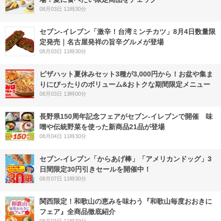
08月03日 11時30分
セブン-イレブン「激辛！台湾ミンチカツ」8月4日数量限
定発売｜名古屋発祥の旨辛グルメが登場
08月03日 11時30分
ピザハット夏休みセット3種が3,000円から！お盆や集ま
りにぴったりのボリューム&おトクな期間限定メニュー
08月03日 13時00分
長野県150周年記念フェアがセブン-イレブンで開催 味
噌や伝統野菜を使った新商品21品が登場
08月04日 11時30分
セブン‐イレブン「からあげ棒」「アメリカンドッグ」3
日間限定30円引きセールを開催中！
08月07日 11時30分
関西限定！和歌山の恵みを味わう『和歌山毎度おおきに
フェア』全商品徹底紹介
08月03日 11時30分