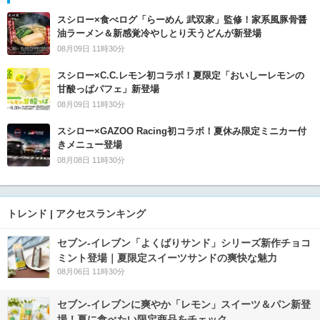
スシロー×食べログ「らーめん 武双家」監修！家系風豚骨醤
油ラーメン＆新感覚冷やしとり天うどんが新登場
08月09日 11時30分
スシロー×C.C.レモン初コラボ！夏限定「おいしーレモンの
甘酸っぱパフェ」新登場
08月09日 11時30分
スシロー×GAZOO Racing初コラボ！夏休み限定ミニカー付
きメニュー登場
08月08日 11時30分
トレンド | アクセスランキング
セブン‐イレブン「よくばりサンド」シリーズ新作チョコ
ミント登場｜夏限定スイーツサンドの爽快な魅力
08月06日 11時30分
セブン‐イレブンに爽やか「レモン」スイーツ＆パン新登
場！夏に食べたい限定商品をチェック