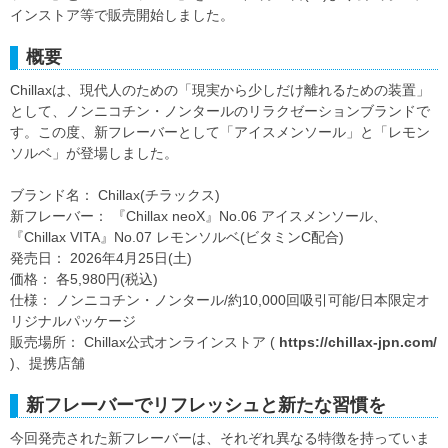
インストア等で販売開始しました。
概要
Chillaxは、現代人のための「現実から少しだけ離れるための装置」
として、ノンニコチン・ノンタールのリラクゼーションブランドで
す。この度、新フレーバーとして「アイスメンソール」と「レモン
ソルベ」が登場しました。
ブランド名： Chillax(チラックス)
新フレーバー： 『Chillax neoX』No.06 アイスメンソール、
『Chillax VITA』No.07 レモンソルベ(ビタミンC配合)
発売日： 2026年4月25日(土)
価格： 各5,980円(税込)
仕様： ノンニコチン・ノンタール/約10,000回吸引可能/日本限定オ
リジナルパッケージ
販売場所： Chillax公式オンラインストア (
https://chillax-jpn.com/
)、提携店舗
新フレーバーでリフレッシュと新たな習慣を
今回発売された新フレーバーは、それぞれ異なる特徴を持っていま