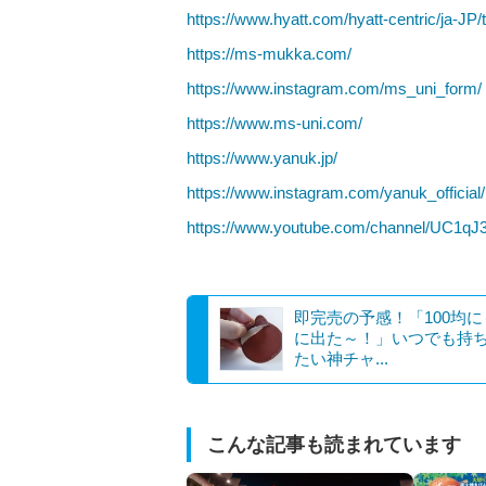
https://www.hyatt.com/hyatt-centric/ja-JP/
https://ms-mukka.com/
https://www.instagram.com/ms_uni_form/
https://www.ms-uni.com/
https://www.yanuk.jp/
https://www.instagram.com/yanuk_official/
https://www.youtube.com/channel/UC1
即完売の予感！「100均
に出た～！」いつでも持
たい神チャ...
こんな記事も読まれています