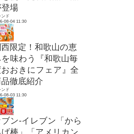
が登場
レンド
6-08-04 11:30
関西限定！和歌山の恵
みを味わう『和歌山毎
度おおきにフェア』全
商品徹底紹介
レンド
6-08-03 11:30
セブン‐イレブン「から
あげ棒」「アメリカン