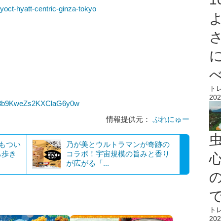
tyoct-hyatt-centric-ginza-tokyo
ト
202
qJ3b9KweZs2KXClaG6y0w
情報提供元：
ぷれにゅー
にもつい
乃が美とウルトラマンが奇跡の
ち歩き
コラボ！宇宙規模の旨みと香り
心
が広がる「...
ト
202