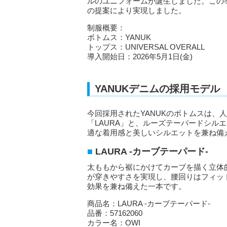
ルのユニフォームが誕生しました。この
の提案により実現しました。
制服概要：
ボトムス：YANUK
トップス：UNIVERSAL OVERALL
導入開始日：2026年5月1日(金)
YANUKデニムの採用モデル
今回採用されたYANUKのボトムスは、
「LAURA」と、ルーズテーパードシル
適な着用感と美しいシルエットを兼ね備
LAURA -カーブテーパード-
太ももから裾にかけてカーブを描く立体
が穿きやすさを実現し、腰回りはフィッ
効果を兼ね備えた一本です。
商品名：LAURA -カーブテーパード-
品番：57162060
カラー名：OWI