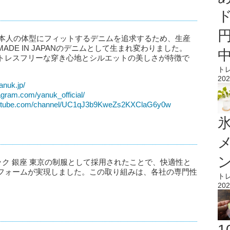
、日本人の体型にフィットするデニムを追求するため、生産
DE IN JAPANのデニムとして生まれ変わりました。
トレスフリーな穿き心地とシルエットの美しさが特徴で
ト
202
anuk.jp/
agram.com/yanuk_official/
outube.com/channel/UC1qJ3b9KweZs2KXClaG6y0w
氷
ック 銀座 東京の制服として採用されたことで、快適性と
フォームが実現しました。この取り組みは、各社の専門性
ト
202