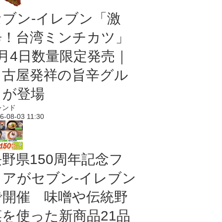
セブン-イレブン「激
辛！台湾ミンチカツ」
8月4日数量限定発売｜
名古屋発祥の旨辛グル
メが登場
レンド
6-08-03 11:30
長野県150周年記念フ
ェアがセブン-イレブン
で開催 味噌や伝統野
菜を使った新商品21品