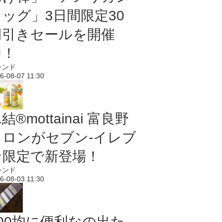
ドッグ」3日間限定30
円引きセールを開催
中！
レンド
6-08-07 11:30
結®mottainai 富良野
メロンがセブン‐イレブ
ン限定で新登場！
レンド
6-08-03 11:30
100均に便利なの出た