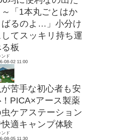
よ～「1本丸ごとはか
さばるのよ…」小分け
にしてスッキリ持ち運
べる板
レンド
6-08-02 11:00
虫が苦手な初心者も安
！PICA×アース製薬
の虫ケアステーション
で快適キャンプ体験
レンド
6-08-05 11:30