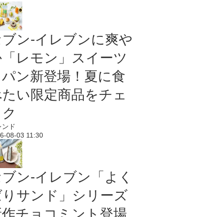
セブン‐イレブンに爽や
か「レモン」スイーツ
＆パン新登場！夏に食
べたい限定商品をチェ
ック
レンド
6-08-03 11:30
セブン‐イレブン「よく
ばりサンド」シリーズ
新作チョコミント登場