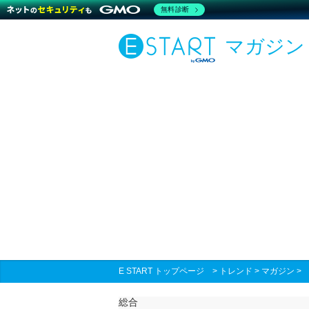
無料診断
マガジン
E START トップページ
>
トレンド
>
マガジン
総合