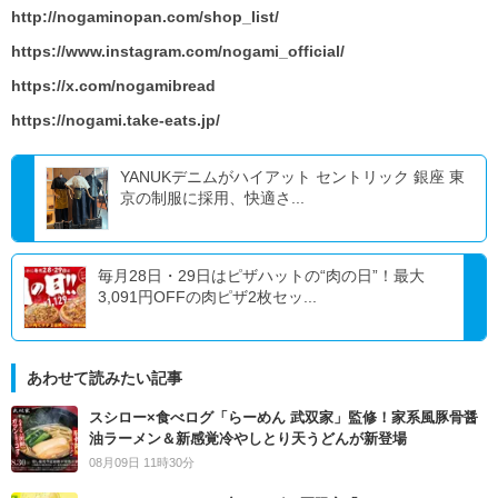
http://nogaminopan.com/shop_list/
https://www.instagram.com/nogami_official/
https://x.com/nogamibread
https://nogami.take-eats.jp/
YANUKデニムがハイアット セントリック 銀座 東
京の制服に採用、快適さ...
毎月28日・29日はピザハットの“肉の日”！最大
3,091円OFFの肉ピザ2枚セッ...
あわせて読みたい記事
スシロー×食べログ「らーめん 武双家」監修！家系風豚骨醤
油ラーメン＆新感覚冷やしとり天うどんが新登場
08月09日 11時30分