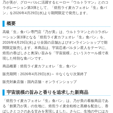
乃が美が、グローバルに活躍するヒーロー『ウルトラマン』とのコ
ラボレーション第3弾として、「焙煎ライ麦カフェオレ『生』食パ
ン」を2026年4月29日(水)より期間限定で発売します。
概要
高級「生」食パン専門店『乃が美』は、ウルトラマンとのコラボレ
ーション第3弾となる「焙煎ライ麦カフェオレ『生』食パン」を、
2026年4月29日(水)より全国の店舗およびオンラインショップで期
間限定販売します。本商品は、宇宙忍者バルタン星人をテーマに、
焙煎の香ばしさと奥深い旨みを「宇宙規模」というスケール感で表
現した特別な食パンです。
商品概要：焙煎ライ麦カフェオレ「生」食パン
販売期間：2026年4月29日(水)～ ※なくなり次第終了
販売対象店舗：国内店舗・オンラインショップ
宇宙規模の旨みと香りを追求した新商品
「焙煎ライ麦カフェオレ『生』食パン」は、乃が美の看板商品であ
る「創業乃が美」の生地に、焙煎ライ麦全粒粉と黒糖を配合し、香
ばしさとコクのある甘みを実現しました。さらに、生地の中にはカ