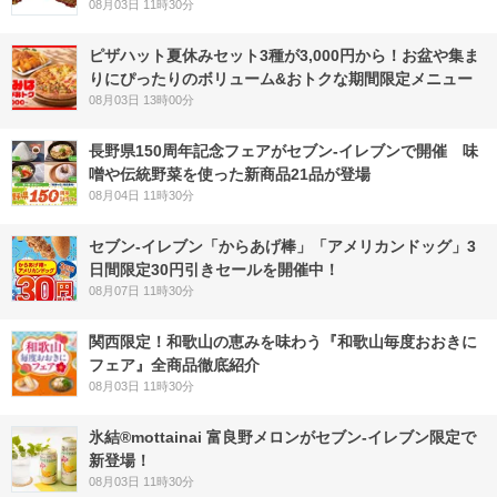
08月03日 11時30分
ピザハット夏休みセット3種が3,000円から！お盆や集ま
りにぴったりのボリューム&おトクな期間限定メニュー
08月03日 13時00分
長野県150周年記念フェアがセブン-イレブンで開催 味
噌や伝統野菜を使った新商品21品が登場
08月04日 11時30分
セブン‐イレブン「からあげ棒」「アメリカンドッグ」3
日間限定30円引きセールを開催中！
08月07日 11時30分
関西限定！和歌山の恵みを味わう『和歌山毎度おおきに
フェア』全商品徹底紹介
08月03日 11時30分
氷結®mottainai 富良野メロンがセブン‐イレブン限定で
新登場！
08月03日 11時30分