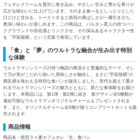
フェオレクリームを贅沢に巻き込み、やさしい甘みと豊かな香りが
広がる味わいに仕上げています。そのまま食べるとしっとりとした
口どけと甘みを、トーストすると焙煎の香ばしさが一層引き立ち、
奥深い味わいが楽しめます。この商品は、バルタン星人の持つバッ
クグラウンドや存在感とリンクさせ、その深みあるキャラクター性
を「宇宙規模」という言葉で表現しています。
「食」と「夢」のウルトラな融合が生み出す特別
な体験
ウルトラマンシリーズの持つ物語の奥深さと普遍的なテーマ、そし
て乃が美がこだわり抜いた美味しさが融合し、まさに“宇宙規模”の
満足感を味わえる特別な食パンが誕生しました。世代を超えて愛さ
れるウルトラマンシリーズの魅力とともに、新たな食体験をお届け
します。本商品には、第1弾・第2弾に続き、新デザイン全5種類が
連結可能なウルトラマンオリジナルチャームもプレゼントされま
す。また、オリジナルチャーム全5種が揃うコンプリートセットも販
売されます。
商品情報
商品名：焙煎ライ麦カフェオレ「生」食パン