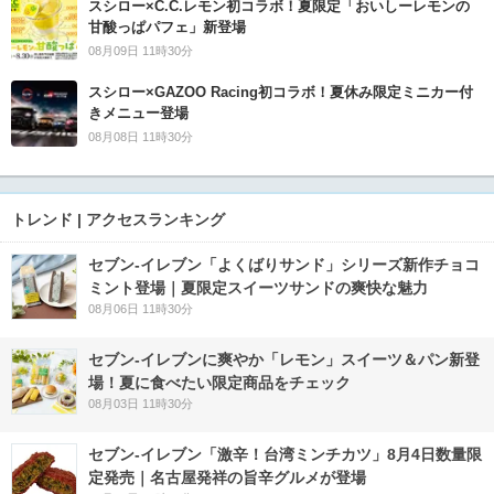
スシロー×C.C.レモン初コラボ！夏限定「おいしーレモンの
甘酸っぱパフェ」新登場
08月09日 11時30分
スシロー×GAZOO Racing初コラボ！夏休み限定ミニカー付
きメニュー登場
08月08日 11時30分
トレンド | アクセスランキング
セブン‐イレブン「よくばりサンド」シリーズ新作チョコ
ミント登場｜夏限定スイーツサンドの爽快な魅力
08月06日 11時30分
セブン‐イレブンに爽やか「レモン」スイーツ＆パン新登
場！夏に食べたい限定商品をチェック
08月03日 11時30分
セブン-イレブン「激辛！台湾ミンチカツ」8月4日数量限
定発売｜名古屋発祥の旨辛グルメが登場