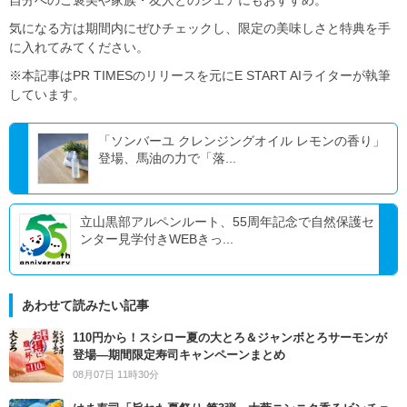
自分へのご褒美や家族・友人とのシェアにもおすすめ。
気になる方は期間内にぜひチェックし、限定の美味しさと特典を手
に入れてみてください。
※本記事はPR TIMESのリリースを元にE START AIライターが執筆
しています。
「ソンバーユ クレンジングオイル レモンの香り」
登場、馬油の力で「落...
立山黒部アルペンルート、55周年記念で自然保護セ
ンター見学付きWEBきっ...
あわせて読みたい記事
110円から！スシロー夏の大とろ＆ジャンボとろサーモンが
登場―期間限定寿司キャンペーンまとめ
08月07日 11時30分