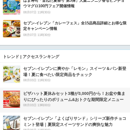
はま寿司「旨ねた夏祭り 第3弾」大葉ニンニク香るビンチョ
ウマグロ100円フェア開催情報
08月07日 11時30分
セブン‐イレブン「カレーフェス」全15品商品詳細とお得な限
定キャンペーン情報
08月07日 11時30分
トレンド | アクセスランキング
セブン‐イレブンに爽やか「レモン」スイーツ＆パン新登
場！夏に食べたい限定商品をチェック
08月03日 11時30分
ピザハット夏休みセット3種が3,000円から！お盆や集ま
りにぴったりのボリューム&おトクな期間限定メニュー
08月03日 13時00分
セブン‐イレブン「よくばりサンド」シリーズ新作チョコ
ミント登場｜夏限定スイーツサンドの爽快な魅力