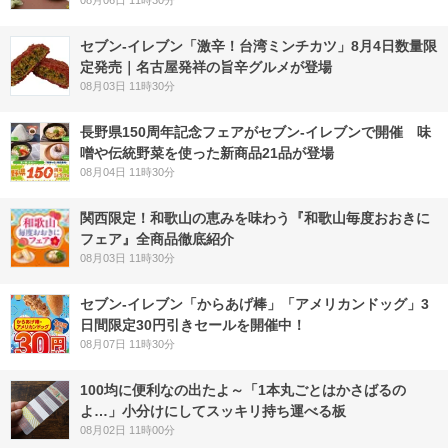
08月06日 11時30分
セブン-イレブン「激辛！台湾ミンチカツ」8月4日数量限
定発売｜名古屋発祥の旨辛グルメが登場
08月03日 11時30分
長野県150周年記念フェアがセブン-イレブンで開催 味
噌や伝統野菜を使った新商品21品が登場
08月04日 11時30分
関西限定！和歌山の恵みを味わう『和歌山毎度おおきに
フェア』全商品徹底紹介
08月03日 11時30分
セブン‐イレブン「からあげ棒」「アメリカンドッグ」3
日間限定30円引きセールを開催中！
08月07日 11時30分
100均に便利なの出たよ～「1本丸ごとはかさばるの
よ…」小分けにしてスッキリ持ち運べる板
08月02日 11時00分