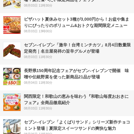
08月03日 11時30分
ピザハット夏休みセット3種が3,000円から！お盆や集ま
りにぴったりのボリューム&おトクな期間限定メニュー
08月03日 13時00分
セブン-イレブン「激辛！台湾ミンチカツ」8月4日数量限
定発売｜名古屋発祥の旨辛グルメが登場
08月03日 11時30分
長野県150周年記念フェアがセブン-イレブンで開催 味
噌や伝統野菜を使った新商品21品が登場
08月04日 11時30分
関西限定！和歌山の恵みを味わう『和歌山毎度おおきに
フェア』全商品徹底紹介
08月03日 11時30分
セブン‐イレブン「よくばりサンド」シリーズ新作チョコ
ミント登場｜夏限定スイーツサンドの爽快な魅力