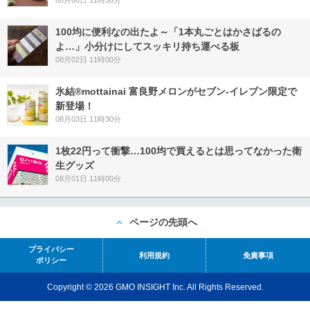
08月06日 11時30分
100均に便利なの出たよ～「1本丸ごとはかさばるの
よ…」小分けにしてスッキリ持ち運べる板
08月02日 11時00分
氷結®mottainai 富良野メロンがセブン‐イレブン限定で
新登場！
08月03日 11時30分
1枚22円って衝撃…100均で買えるとは思ってなかった衛
生グッズ
08月01日 11時00分
ページの先頭へ
プライバシー
利用規約
免責事項
ポリシー
Copyright © 2026 GMO INSIGHT Inc. All Rights Reserved.