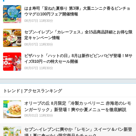
はま寿司「旨ねた夏祭り 第3弾」大葉ニンニク香るビンチョ
ウマグロ100円フェア開催情報
08月07日 11時30分
セブン‐イレブン「カレーフェス」全15品商品詳細とお得な限
定キャンペーン情報
08月07日 11時30分
ピザハット「ハットの日」8月は新作ビビンバピザ登場！Mサ
イズ810円～の特大セール開催
08月07日 11時30分
トレンド | アクセスランキング
オリーブの丘 8月限定「冷製カッペリーニ 赤海老のレモ
ンガーリック」新登場！爽やか夏メニューを徹底解説
08月01日 11時30分
セブン‐イレブンに爽やか「レモン」スイーツ＆パン新登
場！夏に食べたい限定商品をチェック