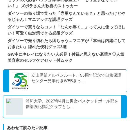
い！」 ズボラさん大歓喜のストッカー
ダイソーの売り場で笑った「専用なんている？」と思ったけどや
るじゃん！マニアックな調理グッズ
ダイソーで買うならコレ！「なんか浮く…」って人に使ってほし
い！可愛く虫対策できる必須グッズ
ダイソーで売り切れたら困ちゃう…マニアが「本当は内緒にして
おきたい」隠れた便利グッズ3選
GW中にキレイになりたい人必見！付録と思えない豪華さ♡人気
美容家のセルフケアセット付ムック
立山黒部アルペンルート、55周年記念で自然保護
センター見学付きWEBきっ...
浦和大学、2027年4月に男女バスケットボール部を
創部強化指定クラブとし...
あわせて読みたい記事